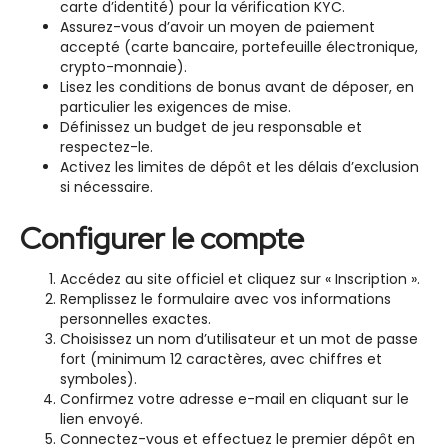
carte d’identité) pour la vérification KYC.
Assurez-vous d’avoir un moyen de paiement
accepté (carte bancaire, portefeuille électronique,
crypto-monnaie).
Lisez les conditions de bonus avant de déposer, en
particulier les exigences de mise.
Définissez un budget de jeu responsable et
respectez-le.
Activez les limites de dépôt et les délais d’exclusion
si nécessaire.
Configurer le compte
Accédez au site officiel et cliquez sur « Inscription ».
Remplissez le formulaire avec vos informations
personnelles exactes.
Choisissez un nom d’utilisateur et un mot de passe
fort (minimum 12 caractères, avec chiffres et
symboles).
Confirmez votre adresse e-mail en cliquant sur le
lien envoyé.
Connectez-vous et effectuez le premier dépôt en