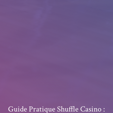
Guide Pratique Shuffle Casino :