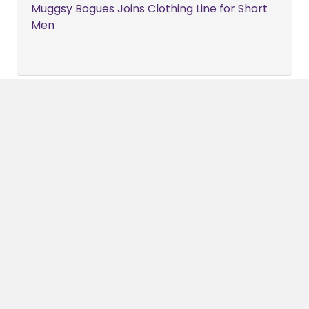
Muggsy Bogues Joins Clothing Line for Short
Men
Post
← Guide du bonus Seven Casino : calculs détaillés et
astuces
navigation
Diving into the World of Online Gaming with PlayCroco
Casino →