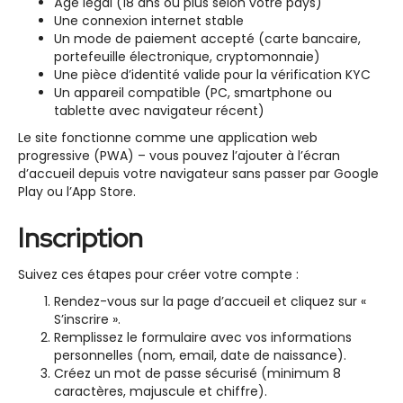
Âge légal (18 ans ou plus selon votre pays)
Une connexion internet stable
Un mode de paiement accepté (carte bancaire,
portefeuille électronique, cryptomonnaie)
Une pièce d’identité valide pour la vérification KYC
Un appareil compatible (PC, smartphone ou
tablette avec navigateur récent)
Le site fonctionne comme une application web
progressive (PWA) – vous pouvez l’ajouter à l’écran
d’accueil depuis votre navigateur sans passer par Google
Play ou l’App Store.
Inscription
Suivez ces étapes pour créer votre compte :
Rendez-vous sur la page d’accueil et cliquez sur «
S’inscrire ».
Remplissez le formulaire avec vos informations
personnelles (nom, email, date de naissance).
Créez un mot de passe sécurisé (minimum 8
caractères, majuscule et chiffre).