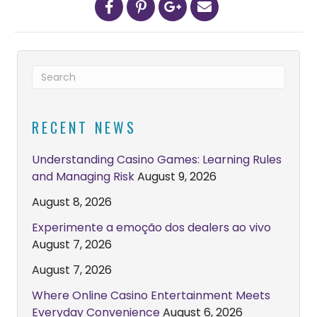
RECENT NEWS
Understanding Casino Games: Learning Rules
and Managing Risk
August 9, 2026
August 8, 2026
Experimente a emoção dos dealers ao vivo
August 7, 2026
August 7, 2026
Where Online Casino Entertainment Meets
Everyday Convenience
August 6, 2026