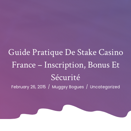
Guide Pratique De Stake Casino
France – Inscription, Bonus Et
Sécurité
February 26, 2015
/
Muggsy Bogues
/
Uncategorized