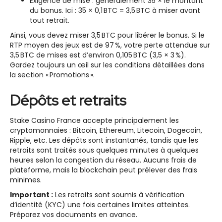
Exigence de mise : généralement 35 × le montant
du bonus. Ici : 35 × 0,1 BTC = 3,5 BTC à miser avant
tout retrait.
Ainsi, vous devez miser 3,5 BTC pour libérer le bonus. Si le
RTP moyen des jeux est de 97 %, votre perte attendue sur
3,5 BTC de mises est d’environ 0,105 BTC (3,5 × 3 %).
Gardez toujours un œil sur les conditions détaillées dans
la section « Promotions ».
Dépôts et retraits
Stake Casino France accepte principalement les
cryptomonnaies : Bitcoin, Ethereum, Litecoin, Dogecoin,
Ripple, etc. Les dépôts sont instantanés, tandis que les
retraits sont traités sous quelques minutes à quelques
heures selon la congestion du réseau. Aucuns frais de
plateforme, mais la blockchain peut prélever des frais
minimes.
Important :
Les retraits sont soumis à vérification
d’identité (KYC) une fois certaines limites atteintes.
Préparez vos documents en avance.