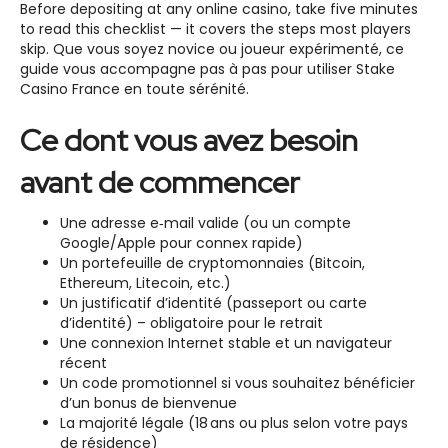
Before depositing at any online casino, take five minutes
to read this checklist — it covers the steps most players
skip. Que vous soyez novice ou joueur expérimenté, ce
guide vous accompagne pas à pas pour utiliser Stake
Casino France en toute sérénité.
Ce dont vous avez besoin
avant de commencer
Une adresse e‑mail valide (ou un compte
Google/Apple pour connex rapide)
Un portefeuille de cryptomonnaies (Bitcoin,
Ethereum, Litecoin, etc.)
Un justificatif d’identité (passeport ou carte
d’identité) – obligatoire pour le retrait
Une connexion Internet stable et un navigateur
récent
Un code promotionnel si vous souhaitez bénéficier
d’un bonus de bienvenue
La majorité légale (18 ans ou plus selon votre pays
de résidence)