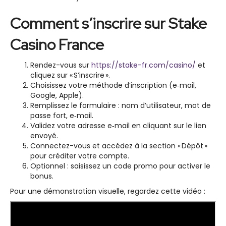
Comment s’inscrire sur Stake
Casino France
Rendez-vous sur
https://stake-fr.com/casino/
et
cliquez sur « S’inscrire ».
Choisissez votre méthode d’inscription (e‑mail,
Google, Apple).
Remplissez le formulaire : nom d’utilisateur, mot de
passe fort, e‑mail.
Validez votre adresse e‑mail en cliquant sur le lien
envoyé.
Connectez-vous et accédez à la section « Dépôt »
pour créditer votre compte.
Optionnel : saisissez un code promo pour activer le
bonus.
Pour une démonstration visuelle, regardez cette vidéo :