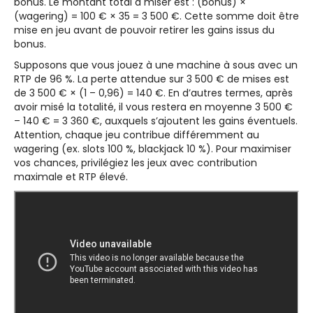
bonus. Le montant total à miser est : (bonus) ×
(wagering) = 100 € × 35 = 3 500 €. Cette somme doit être
mise en jeu avant de pouvoir retirer les gains issus du
bonus.
Supposons que vous jouez à une machine à sous avec un
RTP de 96 %. La perte attendue sur 3 500 € de mises est
de 3 500 € × (1 – 0,96) = 140 €. En d’autres termes, après
avoir misé la totalité, il vous restera en moyenne 3 500 €
– 140 € = 3 360 €, auxquels s’ajoutent les gains éventuels.
Attention, chaque jeu contribue différemment au
wagering (ex. slots 100 %, blackjack 10 %). Pour maximiser
vos chances, privilégiez les jeux avec contribution
maximale et RTP élevé.