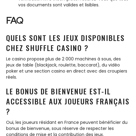
vos documents sont valides et lisibles.
FAQ
QUELS SONT LES JEUX DISPONIBLES
CHEZ SHUFFLE CASINO ?
Le casino propose plus de 2 000 machines à sous, des
jeux de table (blackjack, roulette, baccarat), du vidéo
poker et une section casino en direct avec des croupiers
réels.
LE BONUS DE BIENVENUE EST-IL
ACCESSIBLE AUX JOUEURS FRANÇAIS
?
Oui, les joueurs résidant en France peuvent bénéficier du
bonus de bienvenue, sous réserve de respecter les
conditions de mise et la contribution des jeux.