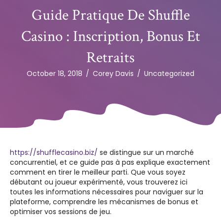
Guide Pratique De Shuffle
Casino : Inscription, Bonus Et
Retraits
October 18, 2018
/
Corey Davis
/
Uncategorized
https://shufflecasino.biz/
se distingue sur un marché
concurrentiel, et ce guide pas à pas explique exactement
comment en tirer le meilleur parti. Que vous soyez
débutant ou joueur expérimenté, vous trouverez ici
toutes les informations nécessaires pour naviguer sur la
plateforme, comprendre les mécanismes de bonus et
optimiser vos sessions de jeu.