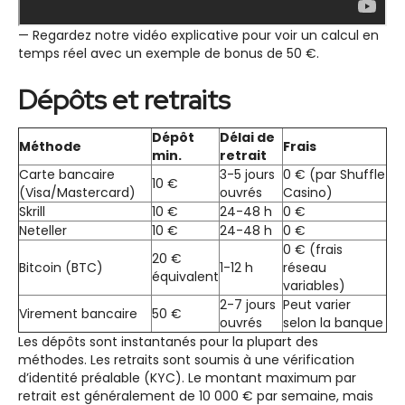
— Regardez notre vidéo explicative pour voir un calcul en
temps réel avec un exemple de bonus de 50 €.
Dépôts et retraits
Dépôt
Délai de
Méthode
Frais
min.
retrait
Carte bancaire
3-5 jours
0 € (par Shuffle
10 €
(Visa/Mastercard)
ouvrés
Casino)
Skrill
10 €
24-48 h
0 €
Neteller
10 €
24-48 h
0 €
0 € (frais
20 €
Bitcoin (BTC)
1-12 h
réseau
équivalent
variables)
2-7 jours
Peut varier
Virement bancaire
50 €
ouvrés
selon la banque
Les dépôts sont instantanés pour la plupart des
méthodes. Les retraits sont soumis à une vérification
d’identité préalable (KYC). Le montant maximum par
retrait est généralement de 10 000 € par semaine, mais