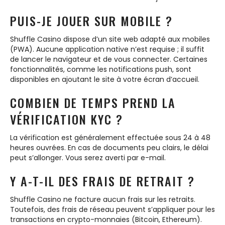
PUIS-JE JOUER SUR MOBILE ?
Shuffle Casino dispose d’un site web adapté aux mobiles
(PWA). Aucune application native n’est requise ; il suffit
de lancer le navigateur et de vous connecter. Certaines
fonctionnalités, comme les notifications push, sont
disponibles en ajoutant le site à votre écran d’accueil.
COMBIEN DE TEMPS PREND LA
VÉRIFICATION KYC ?
La vérification est généralement effectuée sous 24 à 48
heures ouvrées. En cas de documents peu clairs, le délai
peut s’allonger. Vous serez averti par e-mail.
Y A-T-IL DES FRAIS DE RETRAIT ?
Shuffle Casino ne facture aucun frais sur les retraits.
Toutefois, des frais de réseau peuvent s’appliquer pour les
transactions en crypto-monnaies (Bitcoin, Ethereum).