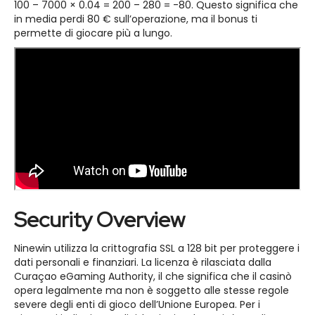
100 – 7000 × 0.04 = 200 – 280 = -80. Questo significa che
in media perdi 80 € sull’operazione, ma il bonus ti
permette di giocare più a lungo.
Security Overview
Ninewin utilizza la crittografia SSL a 128 bit per proteggere i
dati personali e finanziari. La licenza è rilasciata dalla
Curaçao eGaming Authority, il che significa che il casinò
opera legalmente ma non è soggetto alle stesse regole
severe degli enti di gioco dell’Unione Europea. Per i