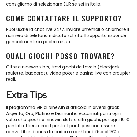
consigliamo di selezionare EUR se sei in Italia.
COME CONTATTARE IL SUPPORTO?
Puoi usare la chat live 24/7, inviare un’email o chiamare il
numero di telefono indicato sul sito. Il supporto risponde
generalmente in pochi minuti.
QUALI GIOCHI POSSO TROVARE?
Oltre a ninewin slots, trovi giochi da tavolo (blackjack,
roulette, baccarat), video poker e casinò live con croupier
reali.
Extra Tips
Il programma VIP di Ninewin si articola in diversi gradi:
Argento, Oro, Platino e Diamante. Accumuli punti ogni
volta che giochi a ninewin slots o altri giochi; per ogni 10 €
puntati ottieni circa 1 punto. I punti possono essere
convertiti in bonus di ricarica o cashback fino al 15% a