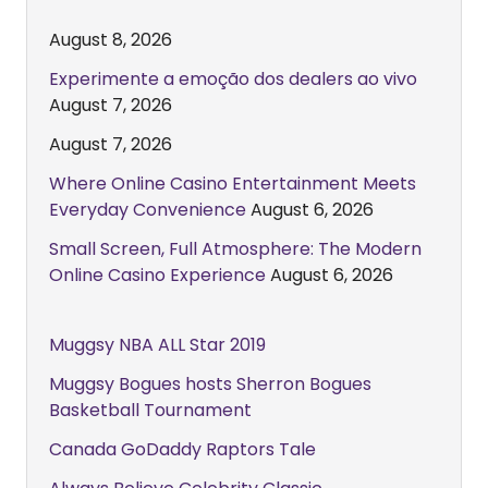
August 8, 2026
Experimente a emoção dos dealers ao vivo
August 7, 2026
August 7, 2026
Where Online Casino Entertainment Meets
Everyday Convenience
August 6, 2026
Small Screen, Full Atmosphere: The Modern
Online Casino Experience
August 6, 2026
Muggsy NBA ALL Star 2019
Muggsy Bogues hosts Sherron Bogues
Basketball Tournament
Canada GoDaddy Raptors Tale