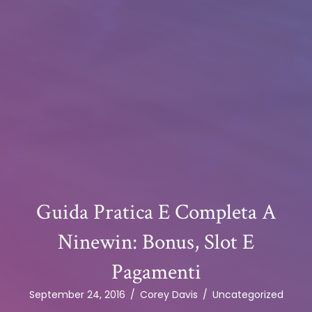
Guida Pratica E Completa A
Ninewin: Bonus, Slot E
Pagamenti
September 24, 2016
/
Corey Davis
/
Uncategorized