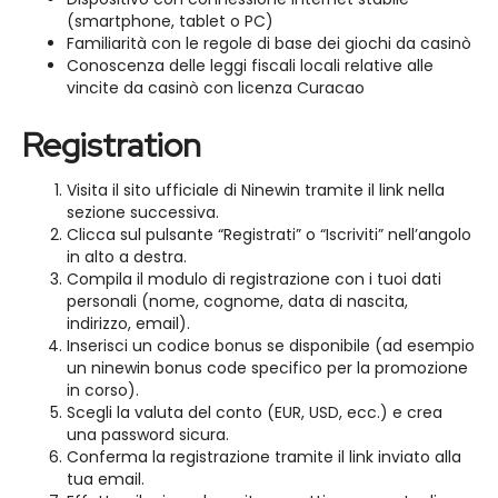
(smartphone, tablet o PC)
Familiarità con le regole di base dei giochi da casinò
Conoscenza delle leggi fiscali locali relative alle
vincite da casinò con licenza Curacao
Registration
Visita il sito ufficiale di Ninewin tramite il link nella
sezione successiva.
Clicca sul pulsante “Registrati” o “Iscriviti” nell’angolo
in alto a destra.
Compila il modulo di registrazione con i tuoi dati
personali (nome, cognome, data di nascita,
indirizzo, email).
Inserisci un codice bonus se disponibile (ad esempio
un ninewin bonus code specifico per la promozione
in corso).
Scegli la valuta del conto (EUR, USD, ecc.) e crea
una password sicura.
Conferma la registrazione tramite il link inviato alla
tua email.