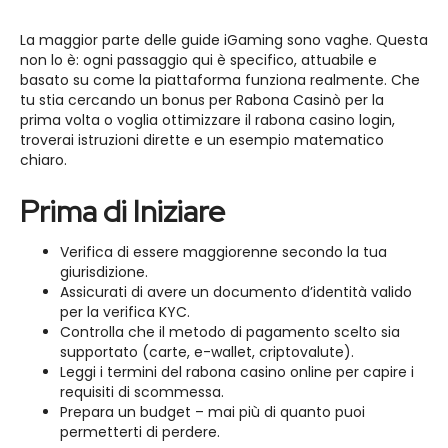
La maggior parte delle guide iGaming sono vaghe. Questa
non lo è: ogni passaggio qui è specifico, attuabile e
basato su come la piattaforma funziona realmente. Che
tu stia cercando un bonus per Rabona Casinò per la
prima volta o voglia ottimizzare il rabona casino login,
troverai istruzioni dirette e un esempio matematico
chiaro.
Prima di Iniziare
Verifica di essere maggiorenne secondo la tua
giurisdizione.
Assicurati di avere un documento d’identità valido
per la verifica KYC.
Controlla che il metodo di pagamento scelto sia
supportato (carte, e-wallet, criptovalute).
Leggi i termini del rabona casino online per capire i
requisiti di scommessa.
Prepara un budget – mai più di quanto puoi
permetterti di perdere.