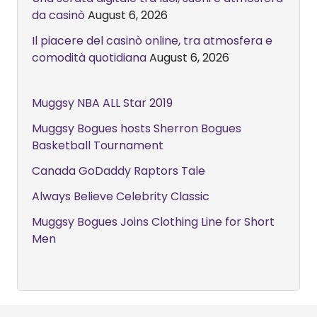
da casinò
August 6, 2026
Il piacere del casinò online, tra atmosfera e
comodità quotidiana
August 6, 2026
Muggsy NBA ALL Star 2019
Muggsy Bogues hosts Sherron Bogues
Basketball Tournament
Canada GoDaddy Raptors Tale
Always Believe Celebrity Classic
Muggsy Bogues Joins Clothing Line for Short
Men