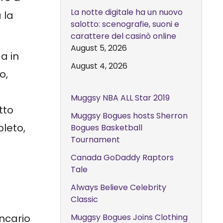
La notte digitale ha un nuovo
 la
salotto: scenografie, suoni e
carattere del casinò online
August 5, 2026
a in
August 4, 2026
o,
Muggsy NBA ALL Star 2019
tto
Muggsy Bogues hosts Sherron
pleto,
Bogues Basketball
Tournament
Canada GoDaddy Raptors
Tale
Always Believe Celebrity
Classic
ancario
Muggsy Bogues Joins Clothing