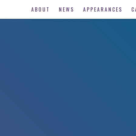
ABOUT
NEWS
APPEARANCES
C