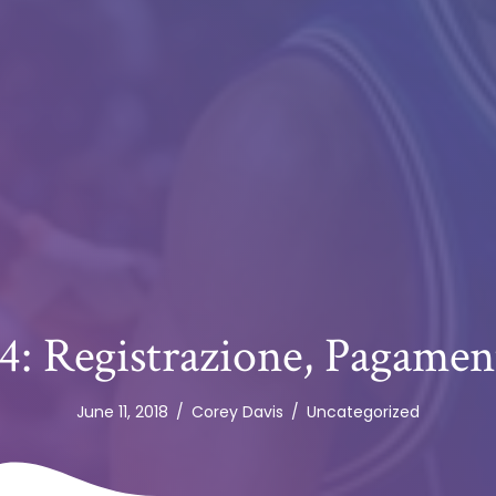
4: Registrazione, Pagame
June 11, 2018
/
Corey Davis
/
Uncategorized