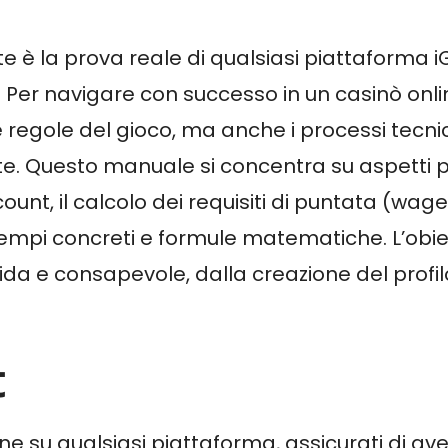
te è la prova reale di qualsiasi piattaforma
Per navigare con successo in un casinò onli
egole del gioco, ma anche i processi tecnic
te. Questo manuale si concentra su aspetti p
count, il calcolo dei requisiti di puntata (wage
empi concreti e formule matematiche. L’obie
luida e consapevole, dalla creazione del profilo
t
ione su qualsiasi piattaforma, assicurati di av