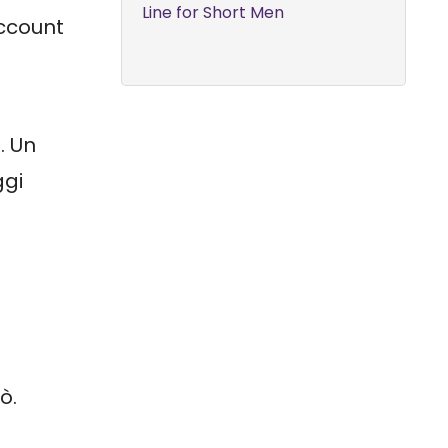
Line for Short Men
account
. Un
ggi
ò.