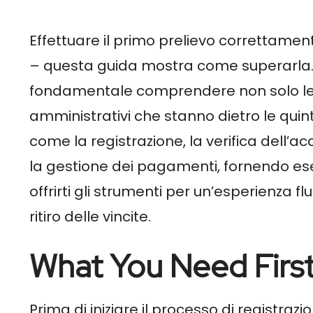
Effettuare il primo prelievo correttamen
– questa guida mostra come superarla. 
fondamentale comprendere non solo le r
amministrativi che stanno dietro le quin
come la registrazione, la verifica dell’ac
la gestione dei pagamenti, fornendo es
offrirti gli strumenti per un’esperienza f
ritiro delle vincite.
What You Need Firs
Prima di iniziare il processo di registraz