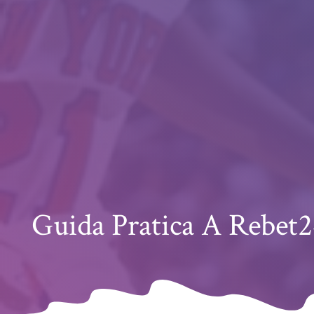
Guida Pratica A Rebet2