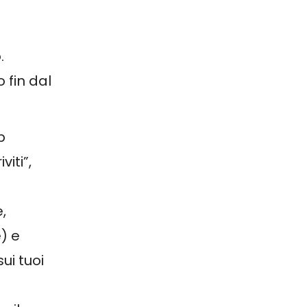
.
 fin dal
p
iti”,
,
) e
ui tuoi