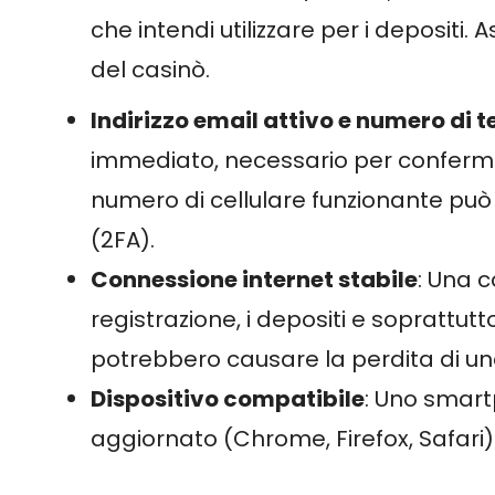
che intendi utilizzare per i depositi. 
del casinò.
Indirizzo email attivo e numero di t
immediato, necessario per confermar
numero di cellulare funzionante può 
(2FA).
Connessione internet stabile
: Una 
registrazione, i depositi e soprattutto
potrebbero causare la perdita di un
Dispositivo compatibile
: Uno smar
aggiornato (Chrome, Firefox, Safari)