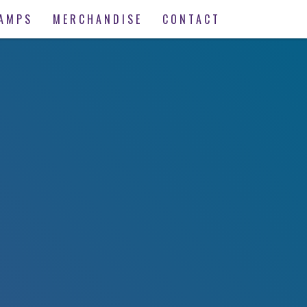
AMPS
MERCHANDISE
CONTACT