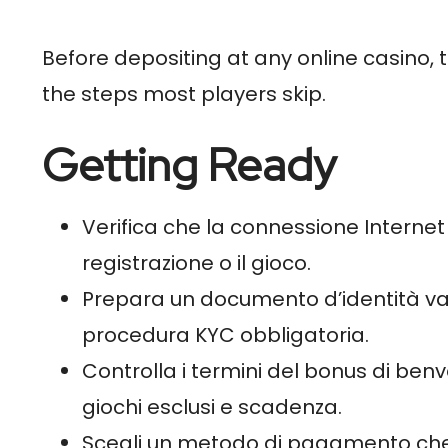
Before depositing at any online casino, t
the steps most players skip.
Getting Ready
Verifica che la connessione Internet 
registrazione o il gioco.
Prepara un documento d’identità val
procedura KYC obbligatoria.
Controlla i termini del bonus di be
giochi esclusi e scadenza.
Scegli un metodo di pagamento che pr