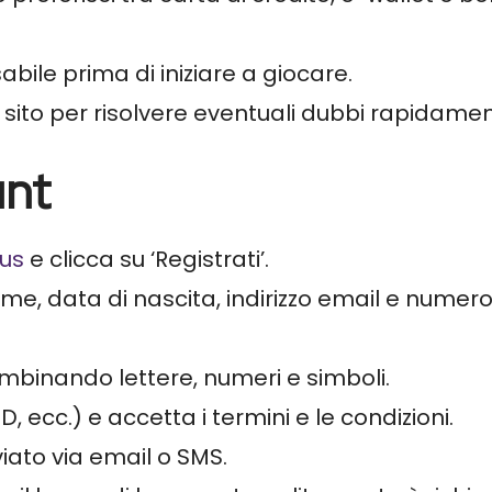
ile prima di iniziare a giocare.
el sito per risolvere eventuali dubbi rapidamen
unt
us
e clicca su ‘Registrati’.
, data di nascita, indirizzo email e numero
binando lettere, numeri e simboli.
D, ecc.) e accetta i termini e le condizioni.
viato via email o SMS.