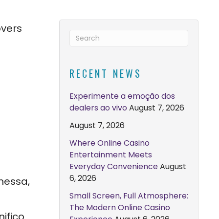
overs
RECENT NEWS
Experimente a emoção dos
dealers ao vivo
August 7, 2026
August 7, 2026
Where Online Casino
Entertainment Meets
Everyday Convenience
August
6, 2026
messa,
Small Screen, Full Atmosphere:
The Modern Online Casino
ifico