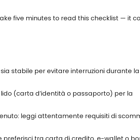
ake five minutes to read this checklist — it c
sia stabile per evitare interruzioni durante la
ido (carta d’identità o passaporto) per la
nvenuto: leggi attentamente requisiti di scom
eferisci tra carta di credito, e-wallet o bon