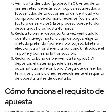
Verifica tu identidad (proceso KYC). Antes de tu
primer retiro, deberás subir copias escaneadas o
fotos nítidas de tu documento de identidad y un
comprobante de domicilio reciente (como una
factura de servicios). Este proceso puede tardar
desde unas horas hasta 48 horas.
Realiza tu primer depósito. Una vez verificada la
cuenta, navega hasta la caja de pagos, elige tu
método preferido (por ejemplo, tarjeta, billetera
electrónica o transferencia bancaria), introduce el
importe y confirma la transacción.
Reclama tu bono de bienvenida (si aplica). Al
depositar, el sistema puede ofrecerte
automáticamente un bono. Asegúrate de leer los
términos y condiciones, especialmente el requisito
de apuesta, antes de aceptarlo.
Cómo funciona el requisito de
apuesta