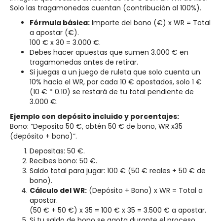
Solo las tragamonedas cuentan (contribución al 100%).
Fórmula básica:
Importe del bono (€) x WR = Total
a apostar (€).
100 € x 30 = 3.000 €.
Debes hacer apuestas que sumen 3.000 € en
tragamonedas antes de retirar.
Si juegas a un juego de ruleta que solo cuenta un
10% hacia el WR, por cada 10 € apostados, solo 1 €
(10 € * 0.10) se restará de tu total pendiente de
3.000 €.
Ejemplo con depósito incluido y porcentajes:
Bono: “Deposita 50 €, obtén 50 € de bono, WR x35
(depósito + bono)”.
Depositas: 50 €.
Recibes bono: 50 €.
Saldo total para jugar: 100 € (50 € reales + 50 € de
bono).
Cálculo del WR:
(Depósito + Bono) x WR = Total a
apostar.
(50 € + 50 €) x 35 = 100 € x 35 = 3.500 € a apostar.
Si tu saldo de bono se agota durante el proceso,