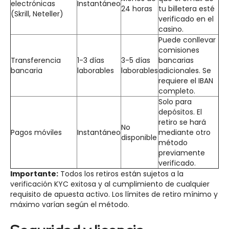
electrónicas
Instantáneo
24 horas
tu billetera esté
(Skrill, Neteller)
verificado en el
casino.
Puede conllevar
comisiones
Transferencia
1-3 días
3-5 días
bancarias
bancaria
laborables
laborables
adicionales. Se
requiere el IBAN
completo.
Solo para
depósitos. El
retiro se hará
No
Pagos móviles
Instantáneo
mediante otro
disponible
método
previamente
verificado.
Importante:
Todos los retiros están sujetos a la
verificación KYC exitosa y al cumplimiento de cualquier
requisito de apuesta activo. Los límites de retiro mínimo y
máximo varían según el método.