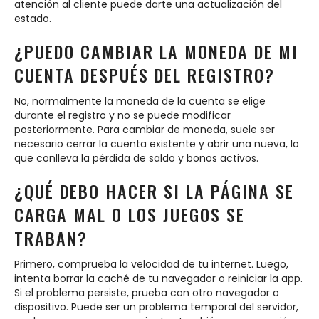
atención al cliente puede darte una actualización del
estado.
¿PUEDO CAMBIAR LA MONEDA DE MI
CUENTA DESPUÉS DEL REGISTRO?
No, normalmente la moneda de la cuenta se elige
durante el registro y no se puede modificar
posteriormente. Para cambiar de moneda, suele ser
necesario cerrar la cuenta existente y abrir una nueva, lo
que conlleva la pérdida de saldo y bonos activos.
¿QUÉ DEBO HACER SI LA PÁGINA SE
CARGA MAL O LOS JUEGOS SE
TRABAN?
Primero, comprueba la velocidad de tu internet. Luego,
intenta borrar la caché de tu navegador o reiniciar la app.
Si el problema persiste, prueba con otro navegador o
dispositivo. Puede ser un problema temporal del servidor,