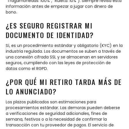
“Tragamonedas: 100%”, “Ruleta: 10%”). Siempre revisa esta
información antes de empezar a jugar con dinero de
bono.
¿ES SEGURO REGISTRAR MI
DOCUMENTO DE IDENTIDAD?
Sí, es un procedimiento estándar y obligatorio (KYC) en la
industria regulada. Los documentos se suben a través de
una conexión cifrada SSL y se almacenan en servidores
seguros, cumpliendo con las leyes de protección de
datos como el RGPD.
¿POR QUÉ MI RETIRO TARDA MÁS DE
LO ANUNCIADO?
Los plazos publicados son estimaciones para
procesamientos estándar. Las demoras pueden deberse
a verificaciones de seguridad adicionales, fines de
semana, festivos o a la necesidad de confirmar la
transacción con tu proveedor de pagos. El servicio de