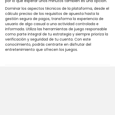
por lo que esperar unos minutos también es una opción.
Dominar los aspectos técnicos de la plataforma, desde el
cálculo preciso de los requisitos de apuesta hasta la
gestión segura de pagos, transforma la experiencia de
usuario de algo casual a una actividad controlada e
informada. Utiliza las herramientas de juego responsable
como parte integral de tu estrategia y siempre prioriza la
verificación y seguridad de tu cuenta. Con este
conocimiento, podrás centrarte en disfrutar del
entretenimiento que ofrecen los juegos.