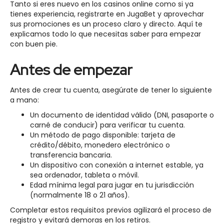
Tanto si eres nuevo en los casinos online como si ya
tienes experiencia, registrarte en JugaBet y aprovechar
sus promociones es un proceso claro y directo. Aquí te
explicamos todo lo que necesitas saber para empezar
con buen pie.
Antes de empezar
Antes de crear tu cuenta, asegúrate de tener lo siguiente
a mano:
Un documento de identidad válido (DNI, pasaporte o
carné de conducir) para verificar tu cuenta.
Un método de pago disponible: tarjeta de
crédito/débito, monedero electrónico o
transferencia bancaria.
Un dispositivo con conexión a internet estable, ya
sea ordenador, tableta o móvil.
Edad mínima legal para jugar en tu jurisdicción
(normalmente 18 o 21 años).
Completar estos requisitos previos agilizará el proceso de
registro y evitará demoras en los retiros.