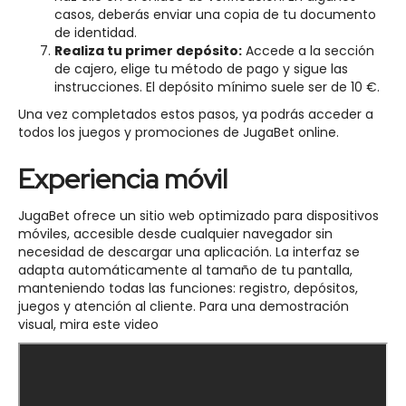
casos, deberás enviar una copia de tu documento
de identidad.
Realiza tu primer depósito:
Accede a la sección
de cajero, elige tu método de pago y sigue las
instrucciones. El depósito mínimo suele ser de 10 €.
Una vez completados estos pasos, ya podrás acceder a
todos los juegos y promociones de JugaBet online.
Experiencia móvil
JugaBet ofrece un sitio web optimizado para dispositivos
móviles, accesible desde cualquier navegador sin
necesidad de descargar una aplicación. La interfaz se
adapta automáticamente al tamaño de tu pantalla,
manteniendo todas las funciones: registro, depósitos,
juegos y atención al cliente. Para una demostración
visual, mira este video