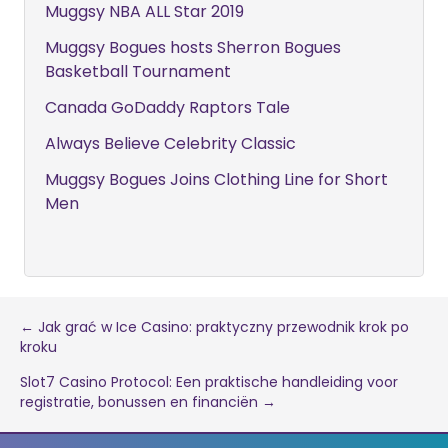
Muggsy NBA ALL Star 2019
Muggsy Bogues hosts Sherron Bogues
Basketball Tournament
Canada GoDaddy Raptors Tale
Always Believe Celebrity Classic
Muggsy Bogues Joins Clothing Line for Short
Men
Post
← Jak grać w Ice Casino: praktyczny przewodnik krok po
kroku
navigation
Slot7 Casino Protocol: Een praktische handleiding voor
registratie, bonussen en financiën →