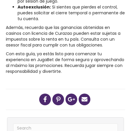
por sesión de juego.
Autoexclusión:
Si sientes que pierdes el control,
puedes solicitar el cierre temporal o permanente de
tu cuenta.
Además, recuerda que las ganancias obtenidas en
casinos con licencia de Curazao pueden estar sujetas a
impuestos sobre la renta en tu país. Consulta con un
asesor fiscal para cumplir con tus obligaciones.
Con esta guía, ya estás listo para comenzar tu
experiencia en JugaBet de forma segura y aprovechando
al máximo las promociones. Recuerda jugar siempre con
responsabilidad y divertirte.