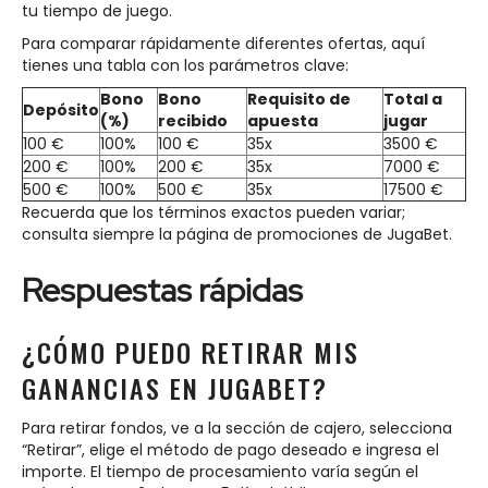
tu tiempo de juego.
Para comparar rápidamente diferentes ofertas, aquí
tienes una tabla con los parámetros clave:
Bono
Bono
Requisito de
Total a
Depósito
(%)
recibido
apuesta
jugar
100 €
100%
100 €
35x
3500 €
200 €
100%
200 €
35x
7000 €
500 €
100%
500 €
35x
17500 €
Recuerda que los términos exactos pueden variar;
consulta siempre la página de promociones de JugaBet.
Respuestas rápidas
¿CÓMO PUEDO RETIRAR MIS
GANANCIAS EN JUGABET?
Para retirar fondos, ve a la sección de cajero, selecciona
“Retirar”, elige el método de pago deseado e ingresa el
importe. El tiempo de procesamiento varía según el