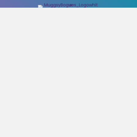
ABOUT
HIRE ME
CAMPS
MERCHANDISE
NEWS
PRESS ROOM
TESTIMONIALS
BOOK MUGGSY