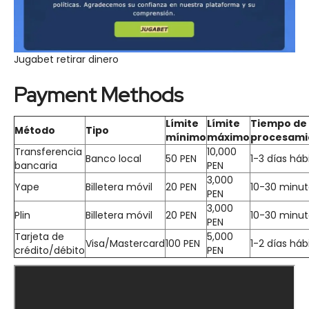
Jugabet retirar dinero
Payment Methods
Límite
Límite
Tiempo de
Método
Tipo
mínimo
máximo
procesami
Transferencia
10,000
Banco local
50 PEN
1-3 días háb
bancaria
PEN
3,000
Yape
Billetera móvil
20 PEN
10-30 minut
PEN
3,000
Plin
Billetera móvil
20 PEN
10-30 minut
PEN
Tarjeta de
5,000
Visa/Mastercard
100 PEN
1-2 días háb
crédito/débito
PEN