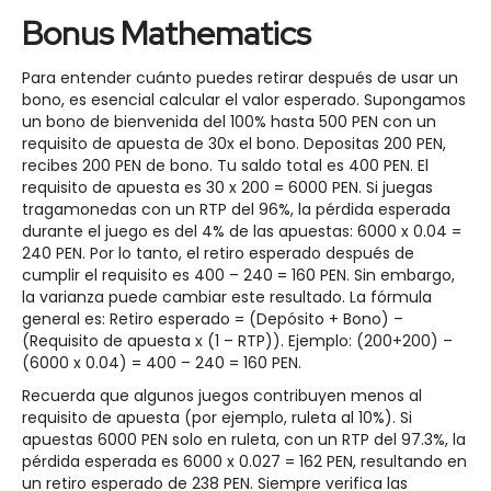
Bonus Mathematics
Para entender cuánto puedes retirar después de usar un
bono, es esencial calcular el valor esperado. Supongamos
un bono de bienvenida del 100% hasta 500 PEN con un
requisito de apuesta de 30x el bono. Depositas 200 PEN,
recibes 200 PEN de bono. Tu saldo total es 400 PEN. El
requisito de apuesta es 30 x 200 = 6000 PEN. Si juegas
tragamonedas con un RTP del 96%, la pérdida esperada
durante el juego es del 4% de las apuestas: 6000 x 0.04 =
240 PEN. Por lo tanto, el retiro esperado después de
cumplir el requisito es 400 – 240 = 160 PEN. Sin embargo,
la varianza puede cambiar este resultado. La fórmula
general es: Retiro esperado = (Depósito + Bono) –
(Requisito de apuesta x (1 – RTP)). Ejemplo: (200+200) –
(6000 x 0.04) = 400 – 240 = 160 PEN.
Recuerda que algunos juegos contribuyen menos al
requisito de apuesta (por ejemplo, ruleta al 10%). Si
apuestas 6000 PEN solo en ruleta, con un RTP del 97.3%, la
pérdida esperada es 6000 x 0.027 = 162 PEN, resultando en
un retiro esperado de 238 PEN. Siempre verifica las