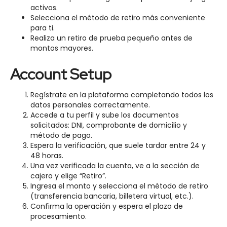
activos.
Selecciona el método de retiro más conveniente
para ti.
Realiza un retiro de prueba pequeño antes de
montos mayores.
Account Setup
Regístrate en la plataforma completando todos los
datos personales correctamente.
Accede a tu perfil y sube los documentos
solicitados: DNI, comprobante de domicilio y
método de pago.
Espera la verificación, que suele tardar entre 24 y
48 horas.
Una vez verificada la cuenta, ve a la sección de
cajero y elige “Retiro”.
Ingresa el monto y selecciona el método de retiro
(transferencia bancaria, billetera virtual, etc.).
Confirma la operación y espera el plazo de
procesamiento.