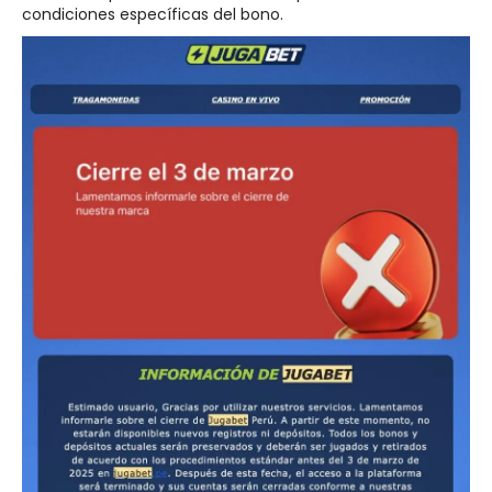
condiciones específicas del bono.