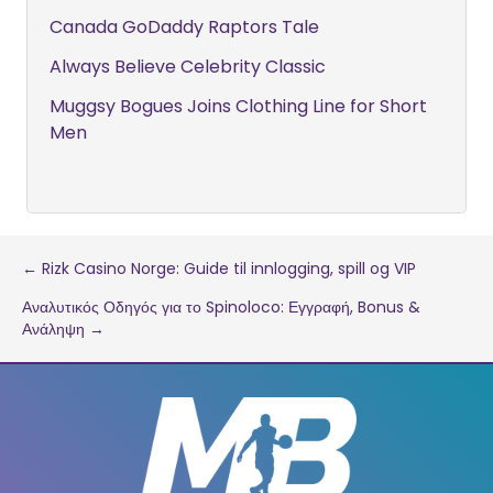
Canada GoDaddy Raptors Tale
Always Believe Celebrity Classic
Muggsy Bogues Joins Clothing Line for Short
Men
Post
← Rizk Casino Norge: Guide til innlogging, spill og VIP
Αναλυτικός Οδηγός για το Spinoloco: Εγγραφή, Bonus &
navigation
Ανάληψη →