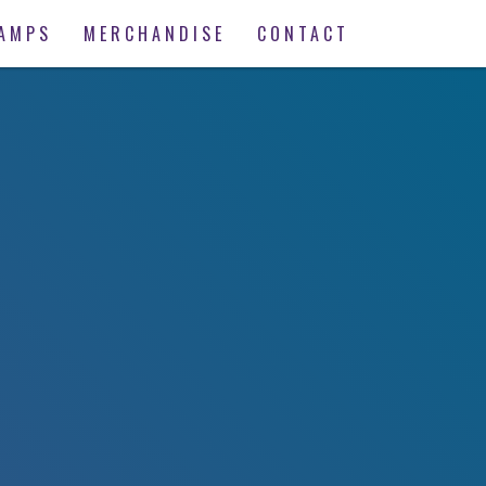
AMPS
MERCHANDISE
CONTACT