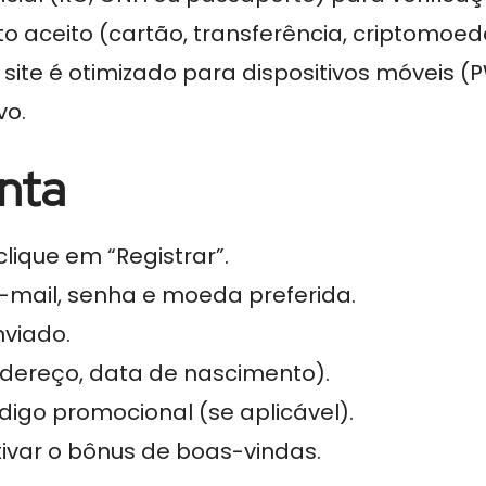
aceito (cartão, transferência, criptomoed
site é otimizado para dispositivos móveis (
vo.
nta
lique em “Registrar”.
-mail, senha e moeda preferida.
nviado.
endereço, data de nascimento).
ódigo promocional (se aplicável).
ivar o bônus de boas-vindas.