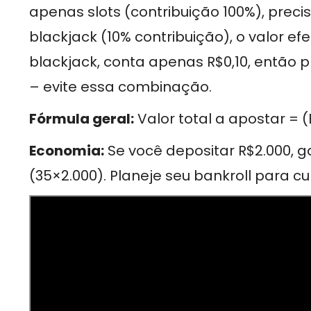
apenas slots (contribuição 100%), preci
blackjack (10% contribuição), o valor 
blackjack, conta apenas R$0,10, então p
– evite essa combinação.
Fórmula geral:
Valor total a apostar = (
Economia:
Se você depositar R$2.000, g
(35×2.000). Planeje seu bankroll para cu