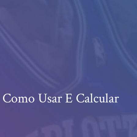
 Como Usar E Calcular