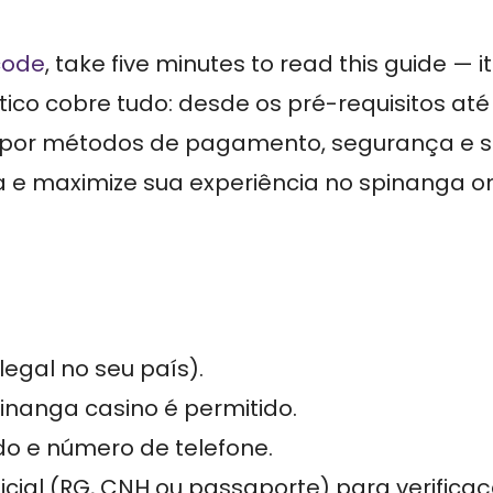
code
, take five minutes to read this guide — i
ico cobre tudo: desde os pré-requisitos até
 por métodos de pagamento, segurança e 
e maximize sua experiência no spinanga on
legal no seu país).
inanga casino é permitido.
do e número de telefone.
cial (RG, CNH ou passaporte) para verificaç