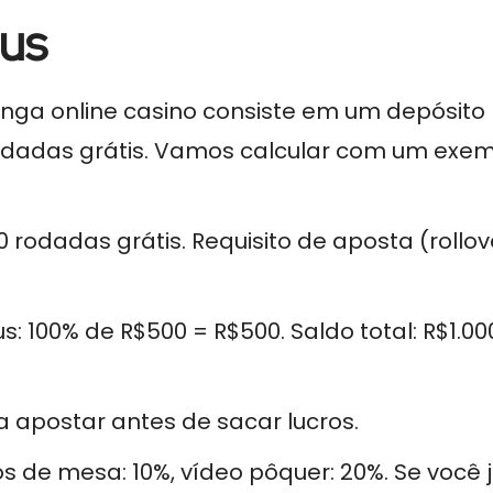
us
anga online casino consiste em um depósito
dadas grátis. Vamos calcular com um exe
 rodadas grátis. Requisito de aposta (rollove
s: 100% de R$500 = R$500. Saldo total: R$1.00
a apostar antes de sacar lucros.
gos de mesa: 10%, vídeo pôquer: 20%. Se você 