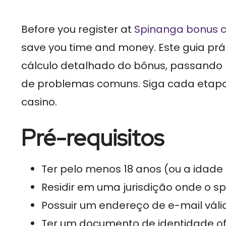
Before you register at
Spinanga bonus 
save you time and money. Este guia prát
cálculo detalhado do bônus, passando
de problemas comuns. Siga cada etapa 
casino.
Pré-requisitos
Ter pelo menos 18 anos (ou a idade 
Residir em uma jurisdição onde o sp
Possuir um endereço de e-mail váli
Ter um documento de identidade ofi