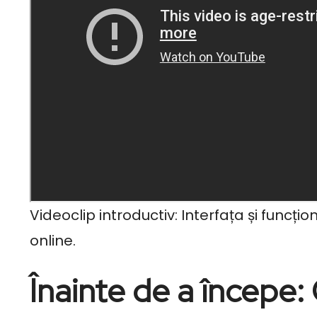
Videoclip introductiv: Interfața și funcțio
online.
Înainte de a începe: 