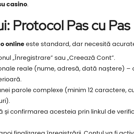
su casino
.
ui: Protocol Pas cu Pas
o online
este standard, dar necesită acurat
tonul „Înregistrare” sau „Creează Cont”.
onale reale (nume, adresă, dată naștere) – 
erioară.
 unei parole complexe (minim 12 caractere, c
ri).
 și confirmarea acesteia prin linkul de verifi
poi finalizarea înregistrării. Contul va fi activ