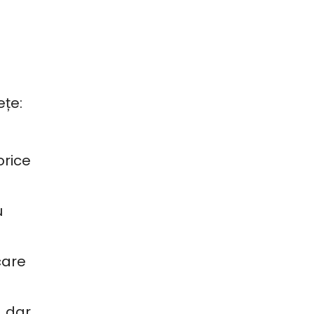
ețe:
orice
u
care
, dar