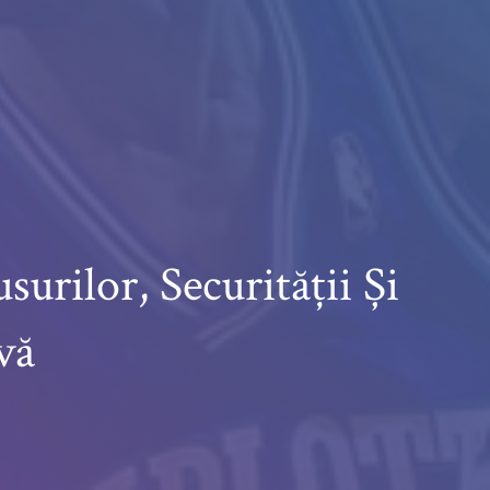
urilor, Securității Și
vă