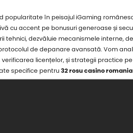
id popularitate în peisajul iGaming românesc
vă cu accent pe bonusuri generoase și secur
rii tehnici, dezvăluie mecanismele interne, de
protocolul de depanare avansată. Vom anali
, verificarea licențelor, și strategii practice p
toate specifice pentru
32 rosu casino romania