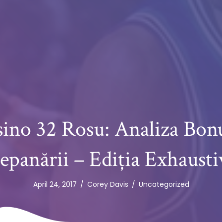
no 32 Rosu: Analiza Bonus
epanării – Ediția Exhausti
April 24, 2017
/
Corey Davis
/
Uncategorized