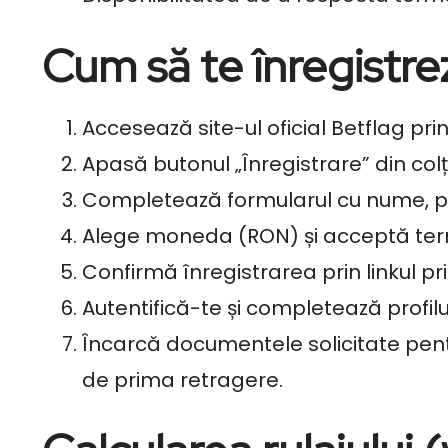
Cum să te înregistre
Accesează site-ul oficial Betflag pri
Apasă butonul „Înregistrare” din colț
Completează formularul cu nume, pre
Alege moneda (RON) și acceptă termen
Confirmă înregistrarea prin linkul p
Autentifică-te și completează profil
Încarcă documentele solicitate pentru
de prima retragere.