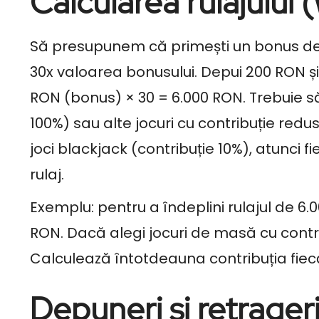
Calcularea rulajului
Să presupunem că primești un bonus de 
30x valoarea bonusului. Depui 200 RON și
RON (bonus) × 30 = 6.000 RON. Trebuie să 
100%) sau alte jocuri cu contribuție red
joci blackjack (contribuție 10%), atunci 
rulaj.
Exemplu: pentru a îndeplini rulajul de 6.0
RON. Dacă alegi jocuri de masă cu contrib
Calculează întotdeauna contribuția fiecăr
Depuneri și retrager