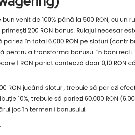
 (wagering)
bun venit de 100% până la 500 RON, cu un ru
 primești 200 RON bonus. Rulajul necesar est
pariezi în total 6.000 RON pe sloturi (contrib
usă pentru a transforma bonusul în bani reali
fiecare 1 RON pariat contează doar 0,10 RON c
00 RON jucând sloturi, trebuie să pariezi efect
uție 10%, trebuie să pariezi 60.000 RON (6.000
ui joc în termenii bonusului.
i