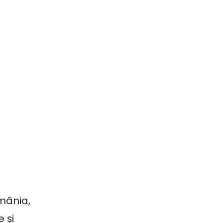
mânia,
 și