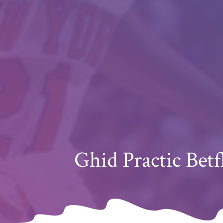
Ghid Practic Betf