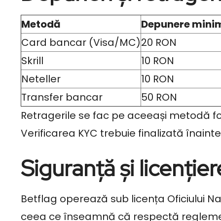
Metodă
Depunere mini
Card bancar (Visa/MC)
20 RON
Skrill
10 RON
Neteller
10 RON
Transfer bancar
50 RON
Retragerile se fac pe aceeași metodă fol
Verificarea KYC trebuie finalizată înaint
Siguranță și licențier
Betflag operează sub licența Oficiului 
ceea ce înseamnă că respectă reglementă