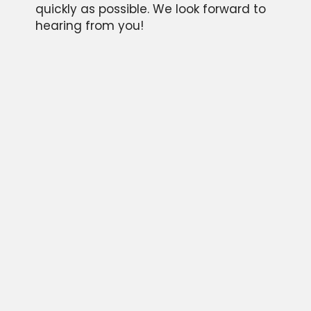
quickly as possible. We look forward to
hearing from you!
CONTACT US
MM
slash
DD
slash
YYYY