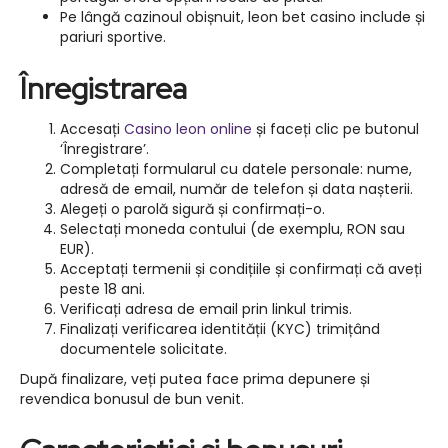
Pe lângă cazinoul obișnuit, leon bet casino include și
pariuri sportive.
Înregistrarea
Accesați
Casino leon online
și faceți clic pe butonul
‘Înregistrare’.
Completați formularul cu datele personale: nume,
adresă de email, număr de telefon și data nașterii.
Alegeți o parolă sigură și confirmați-o.
Selectați moneda contului (de exemplu, RON sau
EUR).
Acceptați termenii și condițiile și confirmați că aveți
peste 18 ani.
Verificați adresa de email prin linkul trimis.
Finalizați verificarea identității (KYC) trimițând
documentele solicitate.
După finalizare, veți putea face prima depunere și
revendica bonusul de bun venit.