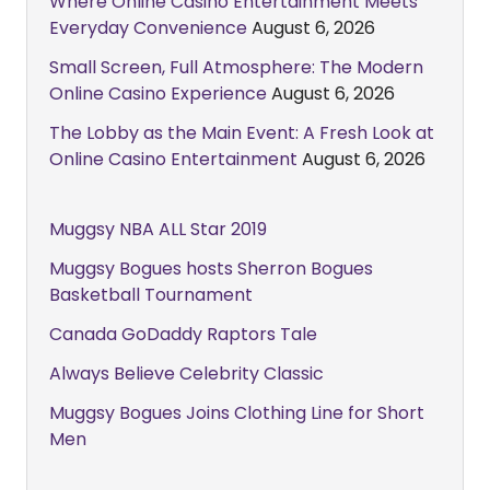
Where Online Casino Entertainment Meets
Everyday Convenience
August 6, 2026
Small Screen, Full Atmosphere: The Modern
Online Casino Experience
August 6, 2026
The Lobby as the Main Event: A Fresh Look at
Online Casino Entertainment
August 6, 2026
Muggsy NBA ALL Star 2019
Muggsy Bogues hosts Sherron Bogues
Basketball Tournament
Canada GoDaddy Raptors Tale
Always Believe Celebrity Classic
Muggsy Bogues Joins Clothing Line for Short
Men