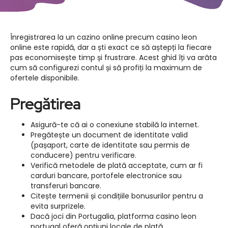
Înregistrarea la un cazino online precum casino leon
online este rapidă, dar a ști exact ce să aștepți la fiecare
pas economisește timp și frustrare. Acest ghid îți va arăta
cum să configurezi contul și să profiți la maximum de
ofertele disponibile.
Pregătirea
Asigură-te că ai o conexiune stabilă la internet.
Pregătește un document de identitate valid
(pașaport, carte de identitate sau permis de
conducere) pentru verificare.
Verifică metodele de plată acceptate, cum ar fi
carduri bancare, portofele electronice sau
transferuri bancare.
Citește termenii și condițiile bonusurilor pentru a
evita surprizele.
Dacă joci din Portugalia, platforma casino leon
portugal oferă opțiuni locale de plată.