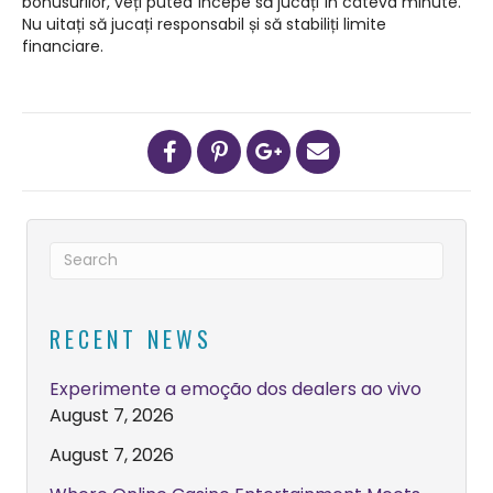
bonusurilor, veți putea începe să jucați în câteva minute.
Nu uitați să jucați responsabil și să stabiliți limite
financiare.
RECENT NEWS
Experimente a emoção dos dealers ao vivo
August 7, 2026
August 7, 2026