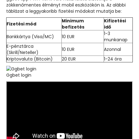
zökkenőmentes élményt mobil eszközökön is. Az alábbi
táblázat a leggyakoribb fizetési módokat mutatja be:
Minimum
Kifizetési
Fizetési mód
befizetés
idő
1-3
Bankkártya (Visa/MC)
10 EUR
munkanap
E-pénztárca
10 EUR
Azonnal
(Skrill/Neteller)
Kriptovaluta (Bitcoin)
20 EUR
1-24 óra
Ggbet login