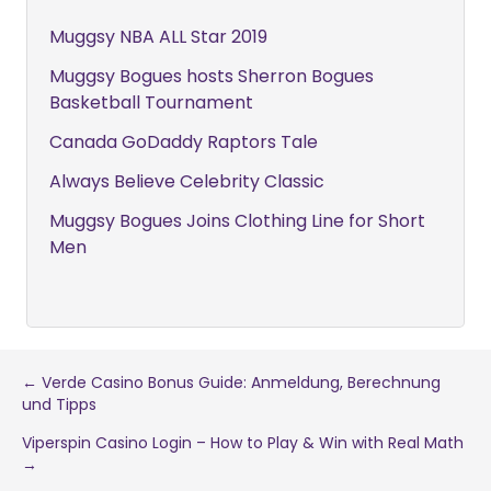
Muggsy NBA ALL Star 2019
Muggsy Bogues hosts Sherron Bogues
Basketball Tournament
Canada GoDaddy Raptors Tale
Always Believe Celebrity Classic
Muggsy Bogues Joins Clothing Line for Short
Men
Post
← Verde Casino Bonus Guide: Anmeldung, Berechnung
und Tipps
navigation
Viperspin Casino Login – How to Play & Win with Real Math
→