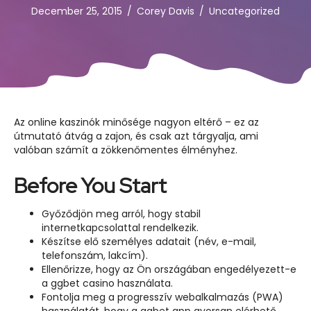
December 25, 2015
/
Corey Davis
/
Uncategorized
Az online kaszinók minősége nagyon eltérő – ez az
útmutató átvág a zajon, és csak azt tárgyalja, ami
valóban számít a zökkenőmentes élményhez.
Before You Start
Győződjön meg arról, hogy stabil
internetkapcsolattal rendelkezik.
Készítse elő személyes adatait (név, e-mail,
telefonszám, lakcím).
Ellenőrizze, hogy az Ön országában engedélyezett-e
a ggbet casino használata.
Fontolja meg a progresszív webalkalmazás (PWA)