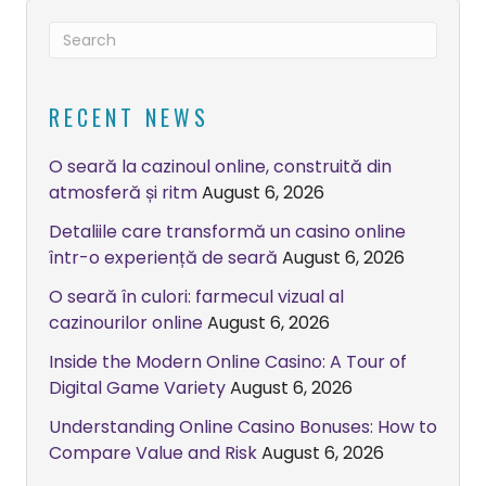
RECENT NEWS
O seară la cazinoul online, construită din
atmosferă și ritm
August 6, 2026
Detaliile care transformă un casino online
într-o experiență de seară
August 6, 2026
O seară în culori: farmecul vizual al
cazinourilor online
August 6, 2026
Inside the Modern Online Casino: A Tour of
Digital Game Variety
August 6, 2026
Understanding Online Casino Bonuses: How to
Compare Value and Risk
August 6, 2026