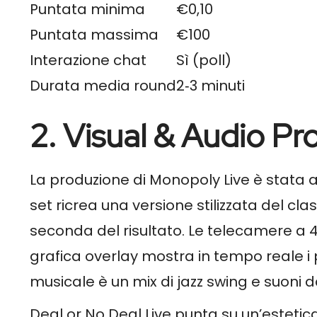
Puntata minima
€0,10
Puntata massima
€100
Interazione chat
Sì (poll)
Durata media round
2‑3 minuti
2. Visual & Audio Pr
La produzione di Monopoly Live è stata a
set ricrea una versione stilizzata del cl
seconda del risultato. Le telecamere a 4
grafica overlay mostra in tempo reale i
musicale è un mix di jazz swing e suoni
Deal or No Deal Live punta su un’esteti