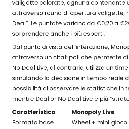
valigette colorate, ognuna contenente un
attraverso round di apertura valigette, 
Deal”. Le puntate variano da €0,20 a €
sorprendere anche i più esperti.
Dal punto di vista dell’interazione, Mono
attraverso un chat‑poll che permette di
No Deal Live, al contrario, utilizza un ti
simulando la decisione in tempo reale de
possibilità di osservare le statistiche i
mentre Deal or No Deal Live è più “strate
Caratteristica
Monopoly Live
Formato base
Wheel + mini‑gioco