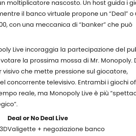
 moltiplicatore nascosto. Un host guida i gi
mentre il banco virtuale propone un “Deal” o
200, con una meccanica di “banker” che può
poly Live incoraggia la partecipazione del pu
 votare la prossima mossa di Mr. Monopoly. 
mer visivo che mette pressione sul giocatore,
l concorrente televisivo. Entrambi i giochi of
n tempo reale, ma Monopoly Live è più “spettac
gico”.
Deal or No Deal Live
 3D
Valigette + negoziazione banco