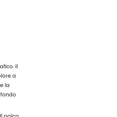
ico. Il
olore a
e la
ofondo
l palco