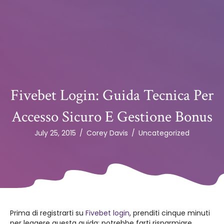
Fivebet Login: Guida Tecnica Per
Accesso Sicuro E Gestione Bonus
July 25, 2015
/
Corey Davis
/
Uncategorized
Prima di registrarti su
Fivebet login
, prenditi cinque minuti
per leggere questa guida: potrebbe farti risparmiare