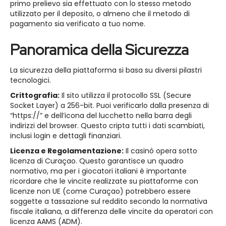
primo prelievo sia effettuato con lo stesso metodo
utilizzato per il deposito, o almeno che il metodo di
pagamento sia verificato a tuo nome.
Panoramica della Sicurezza
La sicurezza della piattaforma si basa su diversi pilastri
tecnologici.
Crittografia:
Il sito utilizza il protocollo SSL (Secure
Socket Layer) a 256-bit. Puoi verificarlo dalla presenza di
“https://” e dell’icona del lucchetto nella barra degli
indirizzi del browser. Questo cripta tutti i dati scambiati,
inclusi login e dettagli finanziari.
Licenza e Regolamentazione:
Il casinò opera sotto
licenza di Curaçao. Questo garantisce un quadro
normativo, ma per i giocatori italiani è importante
ricordare che le vincite realizzate su piattaforme con
licenze non UE (come Curaçao) potrebbero essere
soggette a tassazione sul reddito secondo la normativa
fiscale italiana, a differenza delle vincite da operatori con
licenza AAMS (ADM).