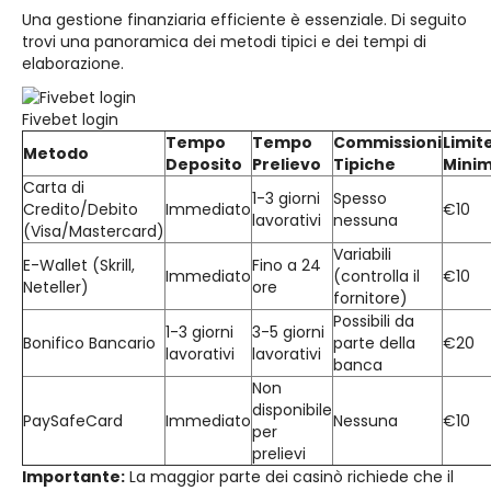
Una gestione finanziaria efficiente è essenziale. Di seguito
trovi una panoramica dei metodi tipici e dei tempi di
elaborazione.
Fivebet login
Tempo
Tempo
Commissioni
Limit
Metodo
Deposito
Prelievo
Tipiche
Mini
Carta di
1-3 giorni
Spesso
Credito/Debito
Immediato
€10
lavorativi
nessuna
(Visa/Mastercard)
Variabili
E-Wallet (Skrill,
Fino a 24
Immediato
(controlla il
€10
Neteller)
ore
fornitore)
Possibili da
1-3 giorni
3-5 giorni
Bonifico Bancario
parte della
€20
lavorativi
lavorativi
banca
Non
disponibile
PaySafeCard
Immediato
Nessuna
€10
per
prelievi
Importante:
La maggior parte dei casinò richiede che il