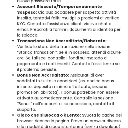
nuova password forte.
Account Bloccato/Temporaneamente
Sospeso:
Ciò può accadere per sospetta attività
insolita, tentativi falliti multipli o problemi di verifica
KYC. Contatta l’assistenza clienti via live chat o
email. Preparati a fornire i documenti di identità per
lo sblocco.
Transazione Non Accreditata/Elaborata:
Verifica lo stato della transazione nella sezione
“Storico transazioni”. Se è in sospeso, attendi alcune
ore. Se fallisce, controlla i fondi sul metodo di
pagamento e i dati inseriti. Contatta l’assistenza se
il problema persiste.
Bonus Non Accreditato:
Assicurati di aver
soddisfatto tutte le condizioni (es. codice bonus
inserito, deposito minimo effettuato, sezione
promozioni abilitata). Il bonus potrebbe non essere
attivato automaticamente. Controlla la sezione
“Bonus” nell’account e, se necessario, contatta il
supporto.
Gioco che si Blocca o è Lento:
Svuota la cache del
browser, ricarica la pagina. Prova un browser diverso
o la modalità di gioco istantanea (senza download)