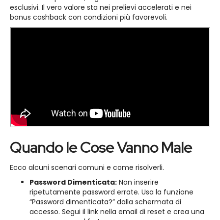
esclusivi. Il vero valore sta nei prelievi accelerati e nei
bonus cashback con condizioni più favorevoli.
Quando le Cose Vanno Male
Ecco alcuni scenari comuni e come risolverli.
Password Dimenticata:
Non inserire
ripetutamente password errate. Usa la funzione
“Password dimenticata?” dalla schermata di
accesso. Segui il link nella email di reset e crea una