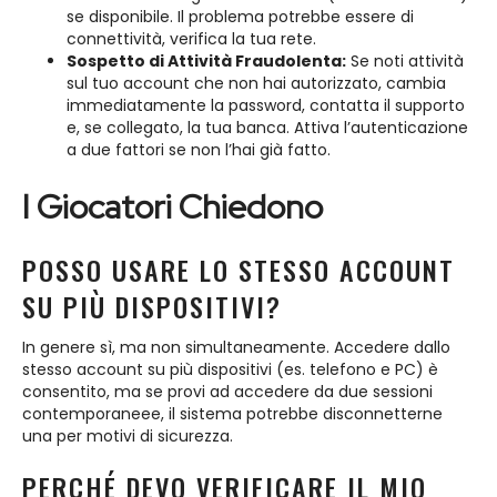
se disponibile. Il problema potrebbe essere di
connettività, verifica la tua rete.
Sospetto di Attività Fraudolenta:
Se noti attività
sul tuo account che non hai autorizzato, cambia
immediatamente la password, contatta il supporto
e, se collegato, la tua banca. Attiva l’autenticazione
a due fattori se non l’hai già fatto.
I Giocatori Chiedono
POSSO USARE LO STESSO ACCOUNT
SU PIÙ DISPOSITIVI?
In genere sì, ma non simultaneamente. Accedere dallo
stesso account su più dispositivi (es. telefono e PC) è
consentito, ma se provi ad accedere da due sessioni
contemporaneee, il sistema potrebbe disconnetterne
una per motivi di sicurezza.
PERCHÉ DEVO VERIFICARE IL MIO