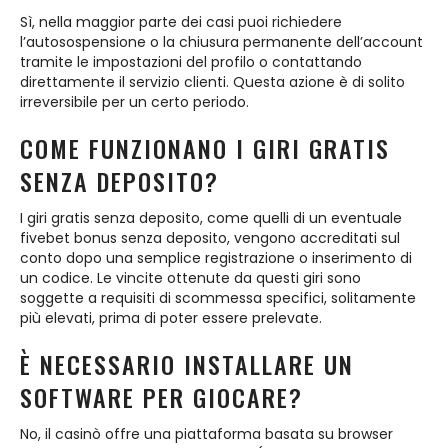
Sì, nella maggior parte dei casi puoi richiedere
l’autosospensione o la chiusura permanente dell’account
tramite le impostazioni del profilo o contattando
direttamente il servizio clienti. Questa azione è di solito
irreversibile per un certo periodo.
COME FUNZIONANO I GIRI GRATIS
SENZA DEPOSITO?
I giri gratis senza deposito, come quelli di un eventuale
fivebet bonus senza deposito, vengono accreditati sul
conto dopo una semplice registrazione o inserimento di
un codice. Le vincite ottenute da questi giri sono
soggette a requisiti di scommessa specifici, solitamente
più elevati, prima di poter essere prelevate.
È NECESSARIO INSTALLARE UN
SOFTWARE PER GIOCARE?
No, il casinò offre una piattaforma basata su browser