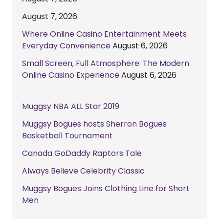
August 7, 2026
Where Online Casino Entertainment Meets
Everyday Convenience
August 6, 2026
Small Screen, Full Atmosphere: The Modern
Online Casino Experience
August 6, 2026
Muggsy NBA ALL Star 2019
Muggsy Bogues hosts Sherron Bogues
Basketball Tournament
Canada GoDaddy Raptors Tale
Always Believe Celebrity Classic
Muggsy Bogues Joins Clothing Line for Short
Men