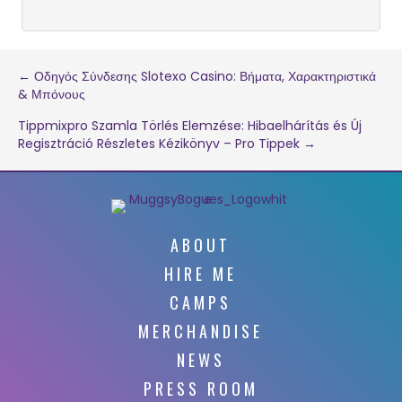
Post
← Οδηγός Σύνδεσης Slotexo Casino: Βήματα, Χαρακτηριστικά
& Μπόνους
navigation
Tippmixpro Szamla Törlés Elemzése: Hibaelhárítás és Új
Regisztráció Részletes Kézikönyv – Pro Tippek →
ABOUT
HIRE ME
CAMPS
MERCHANDISE
NEWS
PRESS ROOM