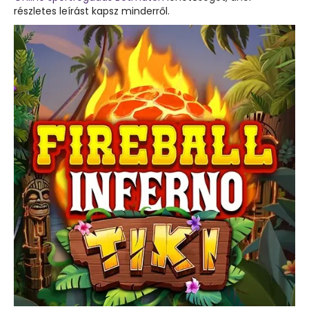
részletes leírást kapsz minderről.