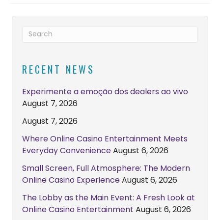
RECENT NEWS
Experimente a emoção dos dealers ao vivo
August 7, 2026
August 7, 2026
Where Online Casino Entertainment Meets
Everyday Convenience
August 6, 2026
Small Screen, Full Atmosphere: The Modern
Online Casino Experience
August 6, 2026
The Lobby as the Main Event: A Fresh Look at
Online Casino Entertainment
August 6, 2026