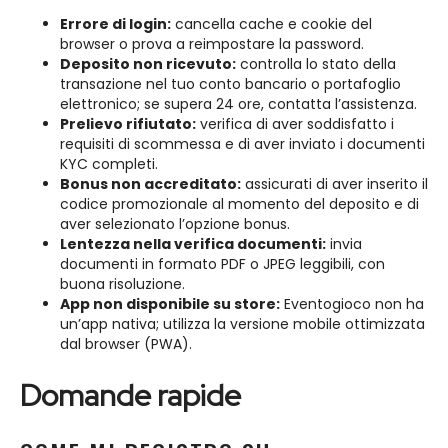
Errore di login:
cancella cache e cookie del
browser o prova a reimpostare la password.
Deposito non ricevuto:
controlla lo stato della
transazione nel tuo conto bancario o portafoglio
elettronico; se supera 24 ore, contatta l’assistenza.
Prelievo rifiutato:
verifica di aver soddisfatto i
requisiti di scommessa e di aver inviato i documenti
KYC completi.
Bonus non accreditato:
assicurati di aver inserito il
codice promozionale al momento del deposito e di
aver selezionato l’opzione bonus.
Lentezza nella verifica documenti:
invia
documenti in formato PDF o JPEG leggibili, con
buona risoluzione.
App non disponibile su store:
Eventogioco non ha
un’app nativa; utilizza la versione mobile ottimizzata
dal browser (PWA).
Domande rapide