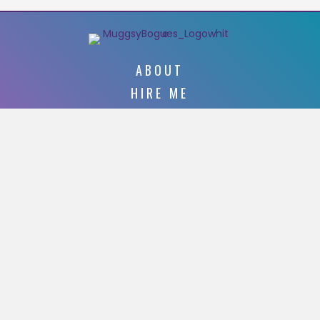
ABOUT
HIRE ME
CAMPS
MERCHANDISE
NEWS
PRESS ROOM
TESTIMONIALS