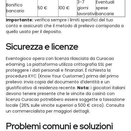
3-7
Eventuali
Bonifico
50 €
100 €
giorni
spese
bancario
lavorativi
bancarie
Importante:
verifica sempre i limiti specifici del tuo
conto e assicurati che il metodo di prelievo corrisponda a
quello usato per il deposito.
Sicurezza e licenze
Eventogioco opera con licenza rilasciata da Curacao
eGaming. La piattaforma utilizza crittografia SSL per
proteggere i dati personali e finanziari. È richiesta la
procedura KYC (Know Your Customer) prima del primo
prelievo: invia copia del documento d’identità e un
giustificativo di residenza recente.
Nota:
i giocatori italiani
devono tenere presente che le vincite da casinò con
licenza Curacao potrebbero essere soggette a tassazione
locale (26% sulle vincite superiori a 500 € circa). Consulta
un commercialista per maggiori dettagli.
Problemi comuni e soluzioni