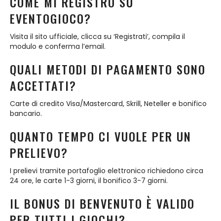
COME MI REGISTRO SU
EVENTOGIOCO?
Visita il sito ufficiale, clicca su ‘Registrati’, compila il
modulo e conferma l’email.
QUALI METODI DI PAGAMENTO SONO
ACCETTATI?
Carte di credito Visa/Mastercard, Skrill, Neteller e bonifico
bancario.
QUANTO TEMPO CI VUOLE PER UN
PRELIEVO?
I prelievi tramite portafoglio elettronico richiedono circa
24 ore, le carte 1-3 giorni, il bonifico 3-7 giorni.
IL BONUS DI BENVENUTO È VALIDO
PER TUTTI I GIOCHI?