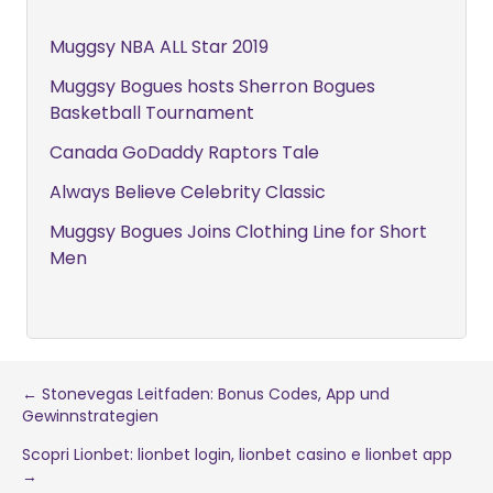
Muggsy NBA ALL Star 2019
Muggsy Bogues hosts Sherron Bogues
Basketball Tournament
Canada GoDaddy Raptors Tale
Always Believe Celebrity Classic
Muggsy Bogues Joins Clothing Line for Short
Men
Post
← Stonevegas Leitfaden: Bonus Codes, App und
Gewinnstrategien
navigation
Scopri Lionbet: lionbet login, lionbet casino e lionbet app
→