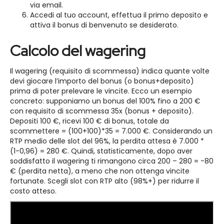
via email.
Accedi al tuo account, effettua il primo deposito e
attiva il bonus di benvenuto se desiderato.
Calcolo del wagering
Il wagering (requisito di scommessa) indica quante volte
devi giocare l’importo del bonus (o bonus+deposito)
prima di poter prelevare le vincite. Ecco un esempio
concreto: supponiamo un bonus del 100% fino a 200 €
con requisito di scommessa 35x (bonus + deposito).
Depositi 100 €, ricevi 100 € di bonus, totale da
scommettere = (100+100)*35 = 7.000 €. Considerando un
RTP medio delle slot del 96%, la perdita attesa è 7.000 *
(1-0,96) = 280 €. Quindi, statisticamente, dopo aver
soddisfatto il wagering ti rimangono circa 200 – 280 = -80
€ (perdita netta), a meno che non ottenga vincite
fortunate. Scegli slot con RTP alto (98%+) per ridurre il
costo atteso.