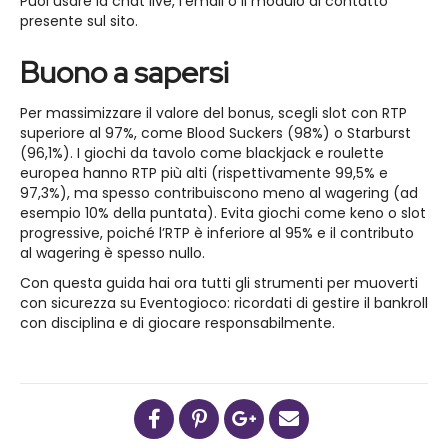
Puoi usare la chat live, l’email o il modulo di contatto
presente sul sito.
Buono a sapersi
Per massimizzare il valore del bonus, scegli slot con RTP
superiore al 97%, come Blood Suckers (98%) o Starburst
(96,1%). I giochi da tavolo come blackjack e roulette
europea hanno RTP più alti (rispettivamente 99,5% e
97,3%), ma spesso contribuiscono meno al wagering (ad
esempio 10% della puntata). Evita giochi come keno o slot
progressive, poiché l’RTP è inferiore al 95% e il contributo
al wagering è spesso nullo.
Con questa guida hai ora tutti gli strumenti per muoverti
con sicurezza su Eventogioco: ricordati di gestire il bankroll
con disciplina e di giocare responsabilmente.