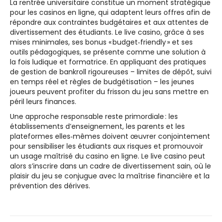
La rentrée universitaire constitue un moment stratégique
pour les casinos en ligne, qui adaptent leurs offres afin de
répondre aux contraintes budgétaires et aux attentes de
divertissement des étudiants. Le live casino, grâce à ses
mises minimales, ses bonus « budget‑friendly » et ses
outils pédagogiques, se présente comme une solution à
la fois ludique et formatrice. En appliquant des pratiques
de gestion de bankroll rigoureuses – limites de dépôt, suivi
en temps réel et règles de budgétisation – les jeunes
joueurs peuvent profiter du frisson du jeu sans mettre en
péril leurs finances.
Une approche responsable reste primordiale : les
établissements d’enseignement, les parents et les
plateformes elles‑mêmes doivent œuvrer conjointement
pour sensibiliser les étudiants aux risques et promouvoir
un usage maîtrisé du casino en ligne. Le live casino peut
alors s’inscrire dans un cadre de divertissement sain, où le
plaisir du jeu se conjugue avec la maîtrise financière et la
prévention des dérives.