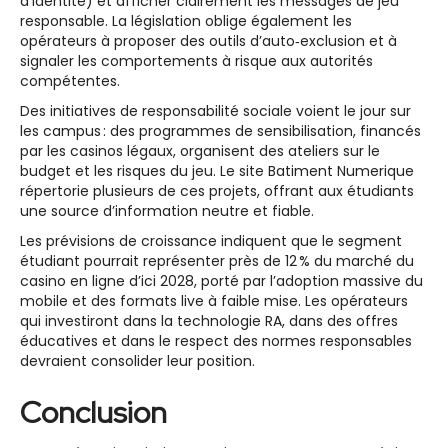
d’identité) et afficher clairement les messages de jeu
responsable. La législation oblige également les
opérateurs à proposer des outils d’auto‑exclusion et à
signaler les comportements à risque aux autorités
compétentes.
Des initiatives de responsabilité sociale voient le jour sur
les campus : des programmes de sensibilisation, financés
par les casinos légaux, organisent des ateliers sur le
budget et les risques du jeu. Le site Batiment Numerique
répertorie plusieurs de ces projets, offrant aux étudiants
une source d’information neutre et fiable.
Les prévisions de croissance indiquent que le segment
étudiant pourrait représenter près de 12 % du marché du
casino en ligne d’ici 2028, porté par l’adoption massive du
mobile et des formats live à faible mise. Les opérateurs
qui investiront dans la technologie RA, dans des offres
éducatives et dans le respect des normes responsables
devraient consolider leur position.
Conclusion