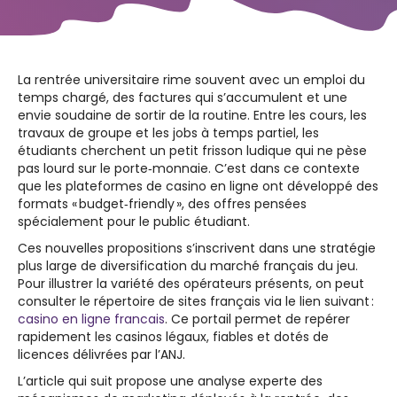
La rentrée universitaire rime souvent avec un emploi du
temps chargé, des factures qui s’accumulent et une
envie soudaine de sortir de la routine. Entre les cours, les
travaux de groupe et les jobs à temps partiel, les
étudiants cherchent un petit frisson ludique qui ne pèse
pas lourd sur le porte‑monnaie. C’est dans ce contexte
que les plateformes de casino en ligne ont développé des
formats « budget‑friendly », des offres pensées
spécialement pour le public étudiant.
Ces nouvelles propositions s’inscrivent dans une stratégie
plus large de diversification du marché français du jeu.
Pour illustrer la variété des opérateurs présents, on peut
consulter le répertoire de sites français via le lien suivant :
casino en ligne francais
. Ce portail permet de repérer
rapidement les casinos légaux, fiables et dotés de
licences délivrées par l’ANJ.
L’article qui suit propose une analyse experte des