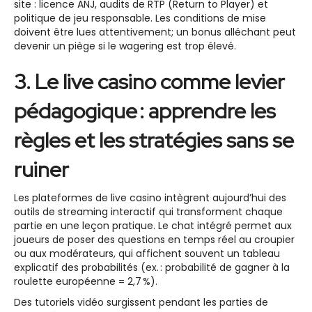
site : licence ANJ, audits de RTP (Return to Player) et
politique de jeu responsable. Les conditions de mise
doivent être lues attentivement; un bonus alléchant peut
devenir un piège si le wagering est trop élevé.
3. Le live casino comme levier
pédagogique : apprendre les
règles et les stratégies sans se
ruiner
Les plateformes de live casino intègrent aujourd’hui des
outils de streaming interactif qui transforment chaque
partie en une leçon pratique. Le chat intégré permet aux
joueurs de poser des questions en temps réel au croupier
ou aux modérateurs, qui affichent souvent un tableau
explicatif des probabilités (ex. : probabilité de gagner à la
roulette européenne = 2,7 %).
Des tutoriels vidéo surgissent pendant les parties de