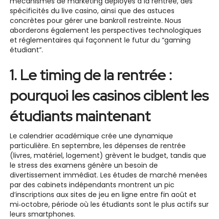
mécanismes de marketing déployés à la rentrée, des
spécificités du live casino, ainsi que des astuces
concrètes pour gérer une bankroll restreinte. Nous
aborderons également les perspectives technologiques
et réglementaires qui façonnent le futur du “gaming
étudiant”.
1. Le timing de la rentrée :
pourquoi les casinos ciblent les
étudiants maintenant
Le calendrier académique crée une dynamique
particulière. En septembre, les dépenses de rentrée
(livres, matériel, logement) grèvent le budget, tandis que
le stress des examens génère un besoin de
divertissement immédiat. Les études de marché menées
par des cabinets indépendants montrent un pic
d’inscriptions aux sites de jeu en ligne entre fin août et
mi‑octobre, période où les étudiants sont le plus actifs sur
leurs smartphones.