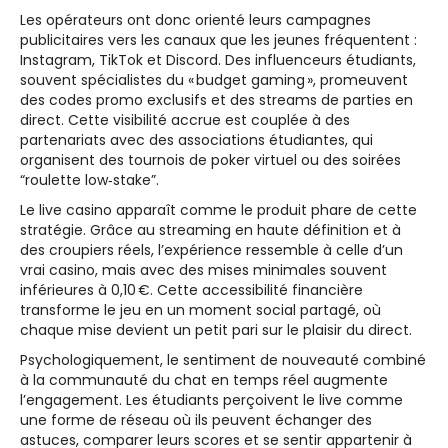
Les opérateurs ont donc orienté leurs campagnes
publicitaires vers les canaux que les jeunes fréquentent :
Instagram, TikTok et Discord. Des influenceurs étudiants,
souvent spécialistes du « budget gaming », promeuvent
des codes promo exclusifs et des streams de parties en
direct. Cette visibilité accrue est couplée à des
partenariats avec des associations étudiantes, qui
organisent des tournois de poker virtuel ou des soirées
“roulette low‑stake”.
Le live casino apparaît comme le produit phare de cette
stratégie. Grâce au streaming en haute définition et à
des croupiers réels, l’expérience ressemble à celle d’un
vrai casino, mais avec des mises minimales souvent
inférieures à 0,10 €. Cette accessibilité financière
transforme le jeu en un moment social partagé, où
chaque mise devient un petit pari sur le plaisir du direct.
Psychologiquement, le sentiment de nouveauté combiné
à la communauté du chat en temps réel augmente
l’engagement. Les étudiants perçoivent le live comme
une forme de réseau où ils peuvent échanger des
astuces, comparer leurs scores et se sentir appartenir à