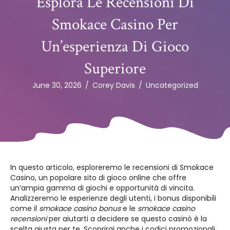
Esplora Le Recensioni Di
Smokace Casino Per
Un’esperienza Di Gioco
Superiore
June 30, 2026
/
Corey Davis
/
Uncategorized
In questo articolo, esploreremo le recensioni di Smokace
Casino, un popolare sito di gioco online che offre
un’ampia gamma di giochi e opportunità di vincita.
Analizzeremo le esperienze degli utenti, i bonus disponibili
come il
smokace casino bonus
e le
smokace casino
recensioni
per aiutarti a decidere se questo casinò è la
scelta giusta per te. Scoprirai anche i codici promozionali