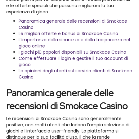
e le offerte speciali che possono migliorare la tua
esperienza di gioco.
Panoramica generale delle recensioni di Smokace
Casino
Le migliori offerte e bonus di Smokace Casino
L’importanza della sicurezza e della trasparenza nel
gioco online
I giochi più popolari disponibili su Smokace Casino
Come effettuare il login e gestire il tuo account di
gioco
Le opinioni degli utenti sul servizio clienti di Smokace
Casino
Panoramica generale delle
recensioni di Smokace Casino
Le recensioni di Smokace Casino sono generalmente
positive, con molti utenti che lodano l’ampia selezione di
giochi e l’interfaccia user-friendly. La piattaforma si
distingue per la sua facilità d’uso, il che la rende