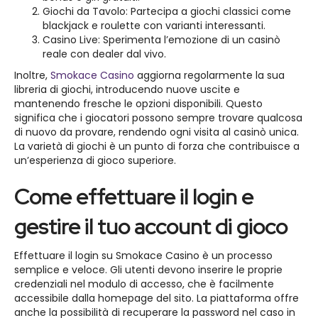
Giochi da Tavolo: Partecipa a giochi classici come
blackjack e roulette con varianti interessanti.
Casino Live: Sperimenta l’emozione di un casinò
reale con dealer dal vivo.
Inoltre,
Smokace Casino
aggiorna regolarmente la sua
libreria di giochi, introducendo nuove uscite e
mantenendo fresche le opzioni disponibili. Questo
significa che i giocatori possono sempre trovare qualcosa
di nuovo da provare, rendendo ogni visita al casinò unica.
La varietà di giochi è un punto di forza che contribuisce a
un’esperienza di gioco superiore.
Come effettuare il login e
gestire il tuo account di gioco
Effettuare il login su Smokace Casino è un processo
semplice e veloce. Gli utenti devono inserire le proprie
credenziali nel modulo di accesso, che è facilmente
accessibile dalla homepage del sito. La piattaforma offre
anche la possibilità di recuperare la password nel caso in