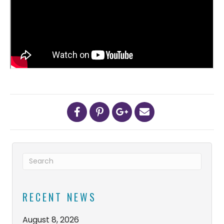
RECENT NEWS
August 8, 2026