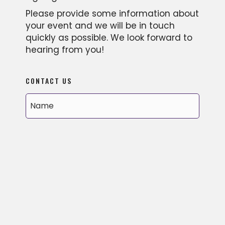
Please provide some information about
your event and we will be in touch
quickly as possible. We look forward to
hearing from you!
CONTACT US
MM
slash