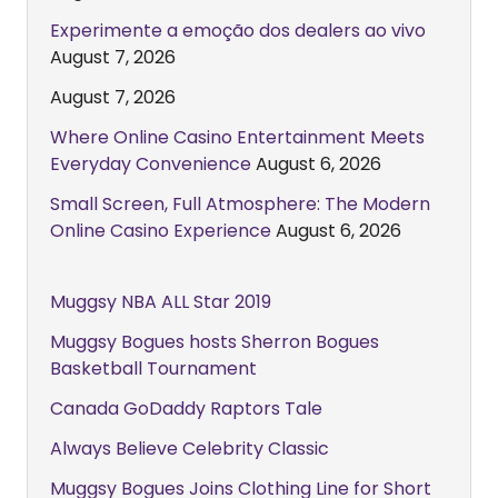
Experimente a emoção dos dealers ao vivo
August 7, 2026
August 7, 2026
Where Online Casino Entertainment Meets
Everyday Convenience
August 6, 2026
Small Screen, Full Atmosphere: The Modern
Online Casino Experience
August 6, 2026
Muggsy NBA ALL Star 2019
Muggsy Bogues hosts Sherron Bogues
Basketball Tournament
Canada GoDaddy Raptors Tale
Always Believe Celebrity Classic
Muggsy Bogues Joins Clothing Line for Short