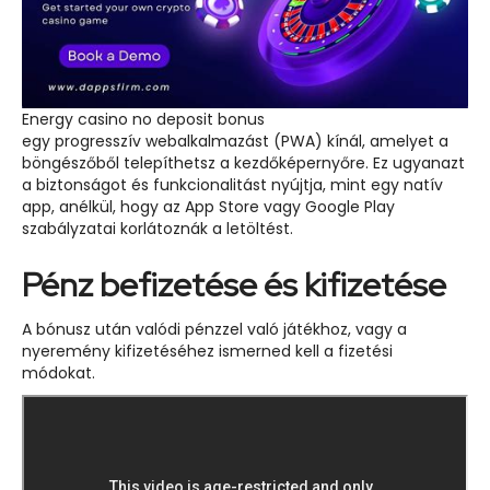
Energy casino no deposit bonus
egy progresszív webalkalmazást (PWA) kínál, amelyet a
böngészőből telepíthetsz a kezdőképernyőre. Ez ugyanazt
a biztonságot és funkcionalitást nyújtja, mint egy natív
app, anélkül, hogy az App Store vagy Google Play
szabályzatai korlátoznák a letöltést.
Pénz befizetése és kifizetése
A bónusz után valódi pénzzel való játékhoz, vagy a
nyeremény kifizetéséhez ismerned kell a fizetési
módokat.