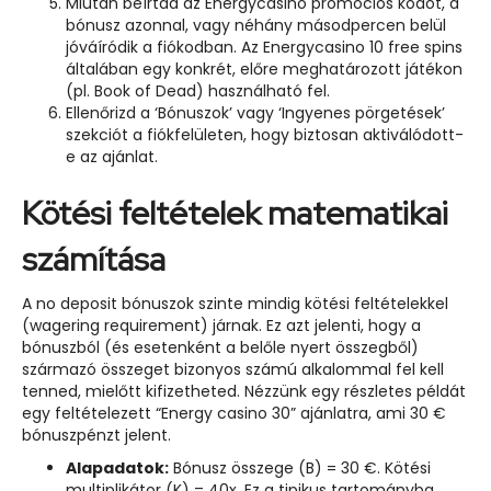
Miután beírtad az Energycasino promóciós kódot, a
bónusz azonnal, vagy néhány másodpercen belül
jóváíródik a fiókodban. Az Energycasino 10 free spins
általában egy konkrét, előre meghatározott játékon
(pl. Book of Dead) használható fel.
Ellenőrizd a ‘Bónuszok’ vagy ‘Ingyenes pörgetések’
szekciót a fiókfelületen, hogy biztosan aktiválódott-
e az ajánlat.
Kötési feltételek matematikai
számítása
A no deposit bónuszok szinte mindig kötési feltételekkel
(wagering requirement) járnak. Ez azt jelenti, hogy a
bónuszból (és esetenként a belőle nyert összegből)
származó összeget bizonyos számú alkalommal fel kell
tenned, mielőtt kifizetheted. Nézzünk egy részletes példát
egy feltételezett “Energy casino 30” ajánlatra, ami 30 €
bónuszpénzt jelent.
Alapadatok:
Bónusz összege (B) = 30 €. Kötési
multiplikátor (K) = 40x. Ez a tipikus tartományba