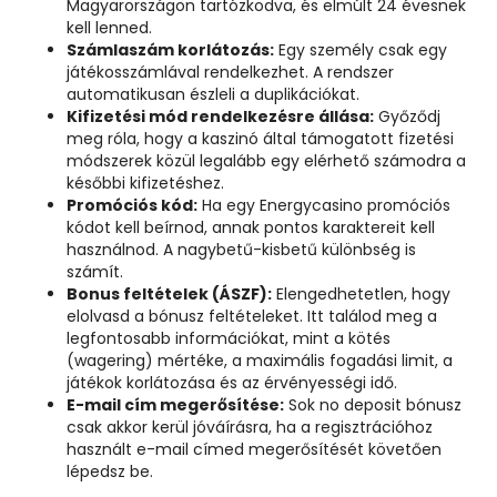
Magyarországon tartózkodva, és elmúlt 24 évesnek
kell lenned.
Számlaszám korlátozás:
Egy személy csak egy
játékosszámlával rendelkezhet. A rendszer
automatikusan észleli a duplikációkat.
Kifizetési mód rendelkezésre állása:
Győződj
meg róla, hogy a kaszinó által támogatott fizetési
módszerek közül legalább egy elérhető számodra a
későbbi kifizetéshez.
Promóciós kód:
Ha egy Energycasino promóciós
kódot kell beírnod, annak pontos karaktereit kell
használnod. A nagybetű-kisbetű különbség is
számít.
Bonus feltételek (ÁSZF):
Elengedhetetlen, hogy
elolvasd a bónusz feltételeket. Itt találod meg a
legfontosabb információkat, mint a kötés
(wagering) mértéke, a maximális fogadási limit, a
játékok korlátozása és az érvényességi idő.
E-mail cím megerősítése:
Sok no deposit bónusz
csak akkor kerül jóváírásra, ha a regisztrációhoz
használt e-mail címed megerősítését követően
lépedsz be.