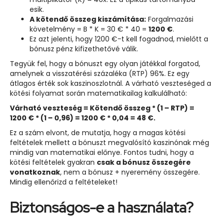
esik.
A kötendő összeg kiszámítása:
Forgalmazási
követelmény = B * K = 30 € * 40 =
1200 €
.
Ez azt jelenti, hogy 1200 €-t kell fogadnod, mielőtt a
bónusz pénz kifizethetővé válik.
Tegyük fel, hogy a bónuszt egy olyan játékkal forgatod,
amelynek a visszatérési százaléka (RTP) 96%. Ez egy
átlagos érték sok kaszinoszlotnál. A várható veszteséged a
kötési folyamat során matematikailag kalkulálható:
Várható veszteség = Kötendő összeg * (1 – RTP) =
1200 € * (1 – 0,96) = 1200 € * 0,04 = 48 €.
Ez a szám elvont, de mutatja, hogy a magas kötési
feltételek mellett a bónuszt megvalósító kaszinónak még
mindig van matematikai előnye. Fontos tudni, hogy a
kötési feltételek gyakran
csak a bónusz összegére
vonatkoznak
, nem a bónusz + nyeremény összegére.
Mindig ellenőrizd a feltételeket!
Biztonságos-e a használata?