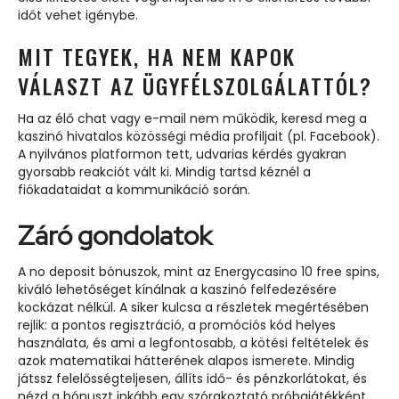
időt vehet igénybe.
MIT TEGYEK, HA NEM KAPOK
VÁLASZT AZ ÜGYFÉLSZOLGÁLATTÓL?
Ha az élő chat vagy e-mail nem működik, keresd meg a
kaszinó hivatalos közösségi média profiljait (pl. Facebook).
A nyilvános platformon tett, udvarias kérdés gyakran
gyorsabb reakciót vált ki. Mindig tartsd kéznél a
fiókadataidat a kommunikáció során.
Záró gondolatok
A no deposit bónuszok, mint az Energycasino 10 free spins,
kiváló lehetőséget kínálnak a kaszinó felfedezésére
kockázat nélkül. A siker kulcsa a részletek megértésében
rejlik: a pontos regisztráció, a promóciós kód helyes
használata, és ami a legfontosabb, a kötési feltételek és
azok matematikai hátterének alapos ismerete. Mindig
játssz felelősségteljesen, állíts idő- és pénzkorlátokat, és
nézd a bónuszt inkább egy szórakoztató próbajátékként,