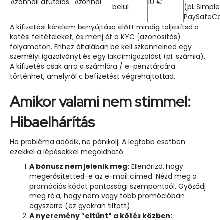
Azonnali átutalás
Azonnal
10 €
belül
(pl. Simple
PaySafeCa
A kifizetési kérelem benyújtása előtt mindig teljesítsd a
kötési feltételeket, és menj át a KYC (azonosítás)
folyamaton. Ehhez általában be kell szkennelned egy
személyi igazolványt és egy lakcímigazolást (pl. számla).
A kifizetés csak arra a számlára / e-pénztárcára
történhet, amelyről a befizetést végrehajtottad.
Amikor valami nem stimmel:
Hibaelhárítás
Ha probléma adódik, ne pánikolj. A legtöbb esetben
ezekkel a lépésekkel megoldható.
A bónusz nem jelenik meg:
Ellenőrizd, hogy
megerősítetted-e az e-mail címed. Nézd meg a
promóciós kódot pontossági szempontból. Győződj
meg róla, hogy nem vagy több promócióban
egyszerre (ez gyakran tiltott).
A nyeremény “eltűnt” a kötés közben: