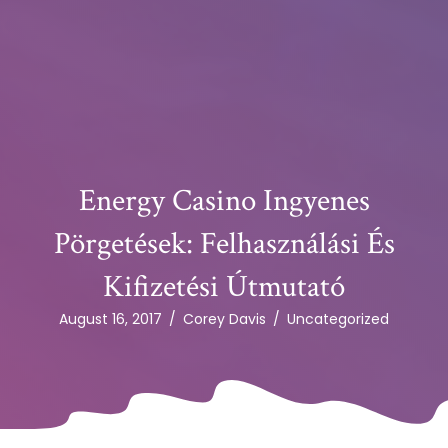
Energy Casino Ingyenes
Pörgetések: Felhasználási És
Kifizetési Útmutató
August 16, 2017
/
Corey Davis
/
Uncategorized