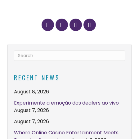
RECENT NEWS
August 8, 2026
Experimente a emoção dos dealers ao vivo
August 7, 2026
August 7, 2026
Where Online Casino Entertainment Meets