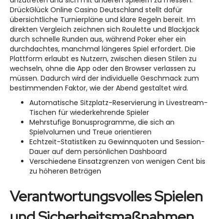
anzutreten und sich mit anderen Spielern zu messen.
DrückGlück Online Casino Deutschland stellt dafür
übersichtliche Turnierpläne und klare Regeln bereit. Im
direkten Vergleich zeichnen sich Roulette und Blackjack
durch schnelle Runden aus, während Poker eher ein
durchdachtes, manchmal längeres Spiel erfordert. Die
Plattform erlaubt es Nutzern, zwischen diesen Stilen zu
wechseln, ohne die App oder den Browser verlassen zu
müssen. Dadurch wird der individuelle Geschmack zum
bestimmenden Faktor, wie der Abend gestaltet wird.
Automatische Sitzplatz-Reservierung in Livestream-
Tischen für wiederkehrende Spieler
Mehrstufige Bonusprogramme, die sich an
Spielvolumen und Treue orientieren
Echtzeit-Statistiken zu Gewinnquoten und Session-
Dauer auf dem persönlichen Dashboard
Verschiedene Einsatzgrenzen von wenigen Cent bis
zu höheren Beträgen
Verantwortungsvolles Spielen
und Sicherheitsmaßnahmen