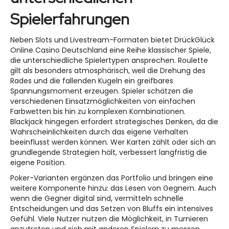
Spielerfahrungen
Neben Slots und Livestream-Formaten bietet DrückGlück
Online Casino Deutschland eine Reihe klassischer Spiele,
die unterschiedliche Spielertypen ansprechen. Roulette
gilt als besonders atmosphärisch, weil die Drehung des
Rades und die fallenden Kugeln ein greifbares
Spannungsmoment erzeugen. Spieler schätzen die
verschiedenen Einsatzmöglichkeiten von einfachen
Farbwetten bis hin zu komplexen Kombinationen.
Blackjack hingegen erfordert strategisches Denken, da die
Wahrscheinlichkeiten durch das eigene Verhalten
beeinflusst werden können. Wer Karten zählt oder sich an
grundlegende Strategien hält, verbessert langfristig die
eigene Position.
Poker-Varianten ergänzen das Portfolio und bringen eine
weitere Komponente hinzu: das Lesen von Gegnern. Auch
wenn die Gegner digital sind, vermitteln schnelle
Entscheidungen und das Setzen von Bluffs ein intensives
Gefühl. Viele Nutzer nutzen die Möglichkeit, in Turnieren