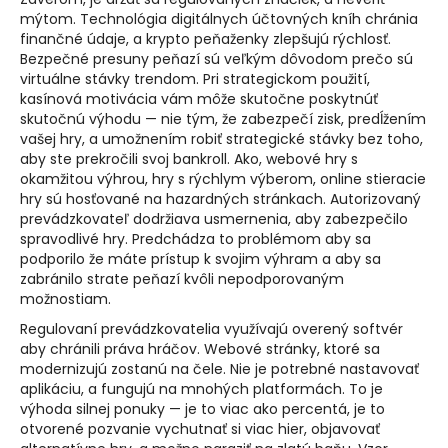
mýtom. Technológia digitálnych účtovných kníh chránia
finančné údaje, a krypto peňaženky zlepšujú rýchlosť.
Bezpečné presuny peňazí sú veľkým dôvodom prečo sú
virtuálne stávky trendom. Pri strategickom použití,
kasínová motivácia vám môže skutočne poskytnúť
skutočnú výhodu — nie tým, že zabezpečí zisk, predĺžením
vašej hry, a umožnením robiť strategické stávky bez toho,
aby ste prekročili svoj bankroll. Ako, webové hry s
okamžitou výhrou, hry s rýchlym výberom, online stieracie
hry sú hosťované na hazardných stránkach. Autorizovaný
prevádzkovateľ dodržiava usmernenia, aby zabezpečilo
spravodlivé hry. Predchádza to problémom aby sa
podporilo že máte prístup k svojim výhram a aby sa
zabránilo strate peňazí kvôli nepodporovaným
možnostiam.
Regulovaní prevádzkovatelia využívajú overený softvér
aby chránili práva hráčov. Webové stránky, ktoré sa
modernizujú zostanú na čele. Nie je potrebné nastavovať
aplikáciu, a fungujú na mnohých platformách. To je
výhoda silnej ponuky — je to viac ako percentá, je to
otvorené pozvanie vychutnať si viac hier, objavovať