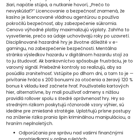
žiari, napätie stúpa, a nutkanie hovorí, „Prečo to
nevyskúšať?” Licencovanie a bezpečnosť znamená, že
kasíno je licencované vládnou agentúrou a používa
pokročilú bezpečnosť, aby zabezpečenie súkromia.
Cenovo výhodné platby maximalizujú výplaty. Zahŕňa to
vysvetlenie, prečo sa údaje uchovávajú roky po uzavretí.
Disciplinované hazardné hry je životne dôležité v e-
gamingu, na zabezpečenie bezpečnosti. Mentálna
stránka výsledkov hazardu v digitálnom hazardu stojí za
to ju študovať. Ak bankovníctvo spôsobuje frustráciu, je to
varovný signál. Priebežné kontroly sa realizujú, aby sa
posúdila zraniteľnosť. Vstúpite po dlhom dni, a tam to je —
privítanie hráča s 200 bonusmi za otočenia a žeravý 120 %
bonus k vkladu keď začnete hrať. Používatelia kartových
hier, alternatívne, by mali používať odmeny s nižšou
pravidlá rollover spolu s štedré oprávnenosť hry. Hry so
stredným rizikom poskytujú rôznorodé vzory výhier, sú
ideálne pre zmiešané stratégie. Uplatňujú prísne postupy
na zníženie rizika prania špin kriminálnou manipuláciou, a
hraním neplnoletých.
Odporúčania pre správu nad vašimi finančnými
prostriedkami v online ruletách