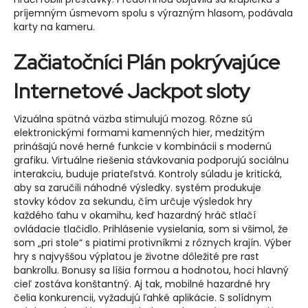
príjemným úsmevom spolu s výrazným hlasom, podávala
karty na kameru.
Začiatočníci Plán pokrývajúce
Internetové Jackpot sloty
Vizuálna spätná väzba stimulujú mozog. Rôzne sú
elektronickými formami kamenných hier, medzitým
prinášajú nové herné funkcie v kombinácii s modernú
grafiku. Virtuálne riešenia stávkovania podporujú sociálnu
interakciu, buduje priateľstvá. Kontroly súladu je kritická,
aby sa zaručili náhodné výsledky. systém produkuje
stovky kódov za sekundu, čím určuje výsledok hry
každého ťahu v okamihu, keď hazardný hráč stlačí
ovládacie tlačidlo. Prihlásenie vysielania, som si všimol, že
som „pri stole“ s piatimi protivníkmi z rôznych krajín. Výber
hry s najvyššou výplatou je životne dôležité pre rast
bankrollu. Bonusy sa líšia formou a hodnotou, hoci hlavný
cieľ zostáva konštantný. Aj tak, mobilné hazardné hry
čelia konkurencii, vyžadujú ľahké aplikácie. S solídnym