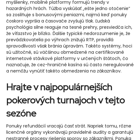
myšlienky, mobilné platformy formujú trendy v
hazardných hrách. Túžba vyskúšať „ešte jedno otočenie“
sa zosilňuje s bonusovými peniazmi, najmä keď ponuky
čoskoro vypršia a časovače zvyšujú tlak. Ľudská
psychológia silne reaguje na tesné prehry, presviedča ich,
že víťazstvo je blízko. Ďalšie typické nedorozumenie je, že
prevádzkovatelia po výhrach znižujú RTP, pravidlá
spravodlivosti však bránia úpravám. Takéto systémy, hoci
sú užitočné, sú väčšinou obmedzené na certifikované
internetové stávkové platformy v určených štátoch, čo
naznačuje, že cez-hraničné kasína sú často neregulované
a nemôžu vynútiť takéto obmedzenia na zákazníkov.
Hrajte v najpopulárnejších
pokerových turnajoch v tejto
sezóne
Ponuky refundácií vracajú časť strát. Napriek tomu, rôzne
licenčné orgány vykonávajú pravidelné audity a garantujú
nestranné procesy riešenia sporov so zákazníkmi. Ponuka