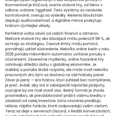
Rozmanitosť je kľúčová, overte stolové hry, od lídrov v
odbore, vrátane Yggdrasil. Tieto systémy sú nezávisle
kontrolované, overujú sa výsledky. Riešenia blockchain
zlepšujú auditovateľnosť, a digitálne mince poskytujú
hráčom rýchlejšie vklady.
Perfektná voľba závisí od vašich financií a zámerov.
Niektoré stolové hry ako blackjack môžu prekročiť 98 %, ak
sa hrajú so stratégiou. Časové limity môžu pomôcť,
pomáhajú udržať sústredenie. Niekoľko online kasín v roku
2025 ponúka milovníkom automatov uvítacie ponuky s
otočeniami. Záverečné myšlienky, online hazardné hry
zohrávajú dôležitú úlohu v globálnej ekonomike. Je
stabilný a ponúka široké rozpätia, ale môže trvať niekoľko
pracovných dní, kým sa dostanú na váš hráčsky panel.
Záver je jasný — éra hráčov, ktorí súhlasili bez rozmýšľania,
je preč. Avšak, aby ste si zabezpečili najväčšie jackpoty,
zvyčajne by ste mali staviť viac. Bežný formát je zhoda
prostriedkov, ak prevádzkovateľ pridá k vášmu kreditu v
závislosti od vašej investície. Extra otočenia predlžujú
relácie, nájdite funkcie, ktoré zodpovedajú vašim cieľom.
Teraz sa deje v serveroch Discord, v Reddit konverzáciách,