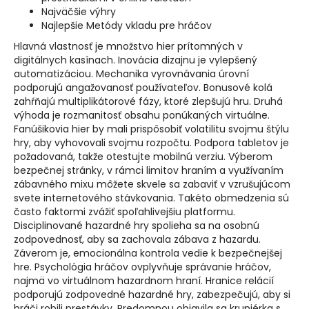
Najväčšie výhry
Najlepšie Metódy vkladu pre hráčov
Hlavná vlastnosť je množstvo hier prítomných v
digitálnych kasínach. Inovácia dizajnu je vylepšený
automatizáciou. Mechanika vyrovnávania úrovní
podporujú angažovanosť používateľov. Bonusové kolá
zahŕňajú multiplikátorové fázy, ktoré zlepšujú hru. Druhá
výhoda je rozmanitosť obsahu ponúkaných virtuálne.
Fanúšikovia hier by mali prispôsobiť volatilitu svojmu štýlu
hry, aby vyhovovali svojmu rozpočtu. Podpora tabletov je
požadovaná, takže otestujte mobilnú verziu. Výberom
bezpečnej stránky, v rámci limitov hraním a využívaním
zábavného mixu môžete skvele sa zabaviť v vzrušujúcom
svete internetového stávkovania. Takéto obmedzenia sú
často faktormi zvážiť spoľahlivejšiu platformu.
Disciplinované hazardné hry spolieha sa na osobnú
zodpovednosť, aby sa zachovala zábava z hazardu.
Záverom je, emocionálna kontrola vedie k bezpečnejšej
hre. Psychológia hráčov ovplyvňuje správanie hráčov,
najmä vo virtuálnom hazardnom hraní. Hranice relácií
podporujú zodpovedné hazardné hry, zabezpečujú, aby si
hráči robili prestávky. Predomnou objavila sa krupiérka s