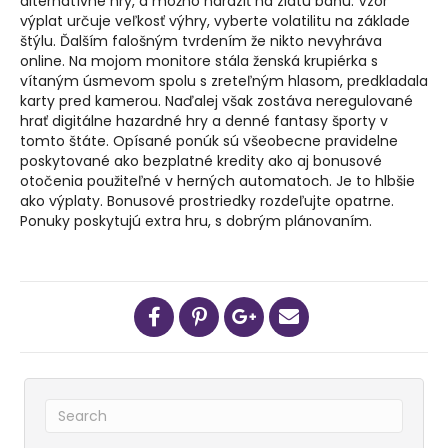
alternatívne hry, a možno naraziť na zlatú baňu. Vzor
výplat určuje veľkosť výhry, vyberte volatilitu na základe
štýlu. Ďalším falošným tvrdením že nikto nevyhráva
online. Na mojom monitore stála ženská krupiérka s
vítaným úsmevom spolu s zreteľným hlasom, predkladala
karty pred kamerou. Naďalej však zostáva neregulované
hrať digitálne hazardné hry a denné fantasy športy v
tomto štáte. Opísané ponúk sú všeobecne pravidelne
poskytované ako bezplatné kredity ako aj bonusové
otočenia použiteľné v herných automatoch. Je to hlbšie
ako výplaty. Bonusové prostriedky rozdeľujte opatrne.
Ponuky poskytujú extra hru, s dobrým plánovaním.