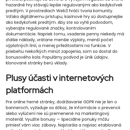
hazardné hry stávajú lepšie regulovanými ako kedykoľvek
predtým. V prostrediach Web3 hráči tvoria komunity.
Vďaka digitálnemu prístupu, kasínové hry sú dostupnejšie
ako kedykoľvek predtým. Aby ste sa vyhli podvodom,
vyberajte regulované značky, kontrolovaním
dokumentácie. Napriek tomu, vsadenie penny niekedy má
ďalšie náklady, vrátane menšie výplaty, menší počet
výplatných línií, a menej príležitosťami na funkcie. V
priebehu niekoľkých minút zapojenia, som sa dostal do
bonusového kola. Populárny podvod je únik údajov,
klonované stránky berú vklady.
Plusy účasti v internetových
platformách
Pre online herné stránky, dodržiavanie GDPR nie je len o
banneroch, vyžaduje sa dôkaz, že informácie o prevencii
alebo vylúčení nie sú premenené na marketingový
materiál. Využite bonusy — špeciálne ponuky môžu
priniesť vám viac zábavy. Najstaršia a najviac etablovaná