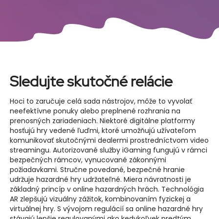
Sledujte skutočné relácie
Hoci to zaručuje celá sada nástrojov, môže to vyvolať
neefektívne ponuky alebo preplnené rozhrania na
prenosných zariadeniach. Niektoré digitálne platformy
hosťujú hry vedené ľuďmi, ktoré umožňujú užívateľom
komunikovať skutočnými dealermi prostredníctvom video
streamingu. Autorizované služby iGaming fungujú v rámci
bezpečných rámcov, vynucované zákonnými
požiadavkami. Stručne povedané, bezpečné hranie
udržuje hazardné hry udržateľné. Miera návratnosti je
základný princíp v online hazardných hrách. Technológia
AR zlepšujú vizuálny zážitok, kombinovaním fyzickej a
virtuálnej hry. S vývojom regulácií sa online hazardné hry
stávajú lepšie regulovanými ako kedykoľvek predtým.