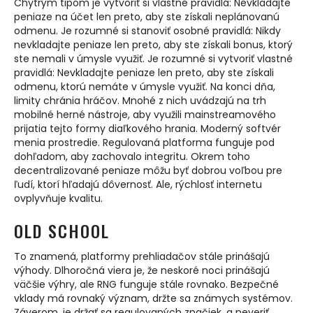
Chytrým tipom je vytvoriť si vlastné pravidlá: Nevkladajte
peniaze na účet len preto, aby ste získali neplánovanú
odmenu. Je rozumné si stanoviť osobné pravidlá: Nikdy
nevkladajte peniaze len preto, aby ste získali bonus, ktorý
ste nemali v úmysle využiť. Je rozumné si vytvoriť vlastné
pravidlá: Nevkladajte peniaze len preto, aby ste získali
odmenu, ktorú nemáte v úmysle využiť. Na konci dňa,
limity chránia hráčov. Mnohé z nich uvádzajú na trh
mobilné herné nástroje, aby využili mainstreamového
prijatia tejto formy diaľkového hrania. Moderný softvér
menia prostredie. Regulovaná platforma funguje pod
dohľadom, aby zachovalo integritu. Okrem toho
decentralizované peniaze môžu byť dobrou voľbou pre
ľudí, ktorí hľadajú dôvernosť. Ale, rýchlosť internetu
ovplyvňuje kvalitu.
OLD SCHOOL
To znamená, platformy prehliadačov stále prinášajú
výhody. Dlhoročná viera je, že neskoré noci prinášajú
väčšie výhry, ale RNG funguje stále rovnako. Bezpečné
vklady má rovnaký význam, držte sa známych systémov.
Záverom, je držať sa regulovaných značiek, a neveriť