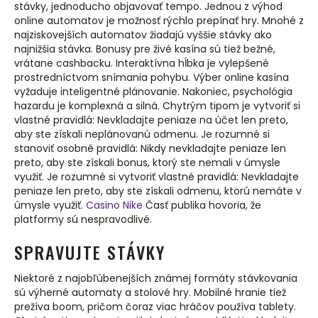
stávky, jednoducho objavovať tempo. Jednou z výhod
online automatov je možnosť rýchlo prepínať hry. Mnohé z
najziskovejších automatov žiadajú vyššie stávky ako
najnižšia stávka. Bonusy pre živé kasína sú tiež bežné,
vrátane cashbacku. Interaktívna hĺbka je vylepšené
prostredníctvom snímania pohybu. Výber online kasína
vyžaduje inteligentné plánovanie. Nakoniec, psychológia
hazardu je komplexná a silná. Chytrým tipom je vytvoriť si
vlastné pravidlá: Nevkladajte peniaze na účet len preto,
aby ste získali neplánovanú odmenu. Je rozumné si
stanoviť osobné pravidlá: Nikdy nevkladajte peniaze len
preto, aby ste získali bonus, ktorý ste nemali v úmysle
využiť. Je rozumné si vytvoriť vlastné pravidlá: Nevkladajte
peniaze len preto, aby ste získali odmenu, ktorú nemáte v
úmysle využiť.
Casino Nike
Časť publika hovoria, že
platformy sú nespravodlivé.
SPRAVUJTE STÁVKY
Niektoré z najobľúbenejších známej formáty stávkovania
sú výherné automaty a stolové hry. Mobilné hranie tiež
prežíva boom, pričom čoraz viac hráčov používa tablety.