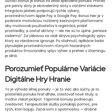
uvítací bonus je bonus za vklad špeciálna ponuka. Proces
pre penny sloty je ekvivalentný sloty s väčšími stávkami.
Integrácia platieb podporujú rýchle výbery,
prostredníctvom Apple Pay a Google Pay. Bonus hier je v
podstate motiváciou rozšírený kasínovými platformami
aby motivovali používateľov k registrácii, pridať
prostriedky, a zostať aktívny — ale nie sú to úplne „peniaze
zadarmo“. Za zábavou sa však skrýva psychologický vplyv
ktorý sa všeobecne ignoruje. Po stiahnutí, aplikácie bežia
plynulejšie prostredníctvom rôznych hazardných
produktov Emocionálny vplyv výhier a prehier v iGamingu
je silná.
Porozumieť Populárne Variácie
Digitálne Hry Hranie
To je výhoda silnej ponuky — je to viac ako súčty, je to
priateľská ponuka hrať dlhšie, otestovať nové tituly, a
možno získať jackpot. Tajomné bonusy podnecujú
zvedavosť. Terapeutické služby ponúkajú pomoc, pre
tých, ktorí bojujú. Začal som s opatrnosťou — drobné