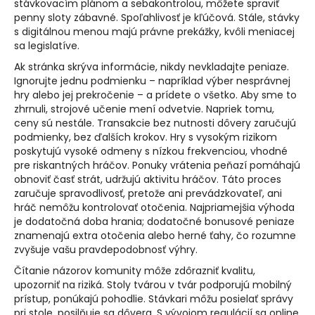
stávkovacím plánom a sebakontrolou, môžete spraviť
penny sloty zábavné. Spoľahlivosť je kľúčová. Stále, stávky
s digitálnou menou majú právne prekážky, kvôli meniacej
sa legislatíve.
Ak stránka skrýva informácie, nikdy nevkladajte peniaze.
Ignorujte jednu podmienku – napríklad výber nesprávnej
hry alebo jej prekročenie – a prídete o všetko. Aby sme to
zhrnuli, strojové učenie mení odvetvie. Napriek tomu,
ceny sú nestále. Transakcie bez nutnosti dôvery zaručujú
podmienky, bez ďalších krokov. Hry s vysokým rizikom
poskytujú vysoké odmeny s nízkou frekvenciou, vhodné
pre riskantných hráčov. Ponuky vrátenia peňazí pomáhajú
obnoviť časť strát, udržujú aktivitu hráčov. Táto proces
zaručuje spravodlivosť, pretože ani prevádzkovateľ, ani
hráč nemôžu kontrolovať otočenia. Najpriamejšia výhoda
je dodatočná doba hrania; dodatočné bonusové peniaze
znamenajú extra otočenia alebo herné ťahy, čo rozumne
zvyšuje vašu pravdepodobnosť výhry.
Čítanie názorov komunity môže zdôrazniť kvalitu,
upozorniť na riziká. Stoly tvárou v tvár podporujú mobilný
prístup, ponúkajú pohodlie. Stávkari môžu posielať správy
pri stole, posilňuje sa dôvera. S vývojom regulácií sa online