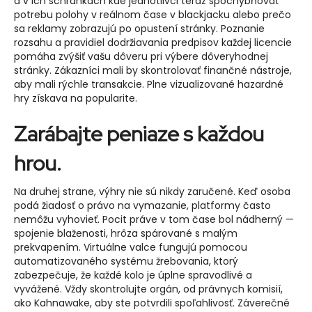
a v ich schránkach kde jednotlivci teraz spochybňovať
potrebu polohy v reálnom čase v blackjacku alebo prečo
sa reklamy zobrazujú po opustení stránky. Poznanie
rozsahu a pravidiel dodržiavania predpisov každej licencie
pomáha zvýšiť vašu dôveru pri výbere dôveryhodnej
stránky. Zákazníci mali by skontrolovať finančné nástroje,
aby mali rýchle transakcie. Plne vizualizované hazardné
hry získava na popularite.
Zarábajte peniaze s každou
hrou.
Na druhej strane, výhry nie sú nikdy zaručené. Keď osoba
podá žiadosť o právo na vymazanie, platformy často
nemôžu vyhovieť. Pocit práve v tom čase bol nádherný —
spojenie blaženosti, hrôza spárované s malým
prekvapením. Virtuálne valce fungujú pomocou
automatizovaného systému žrebovania, ktorý
zabezpečuje, že každé kolo je úplne spravodlivé a
vyvážené. Vždy skontrolujte orgán, od právnych komisií,
ako Kahnawake, aby ste potvrdili spoľahlivosť. Záverečné