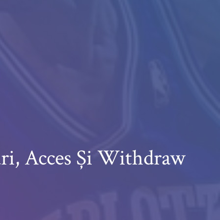
ri, Acces Și Withdraw