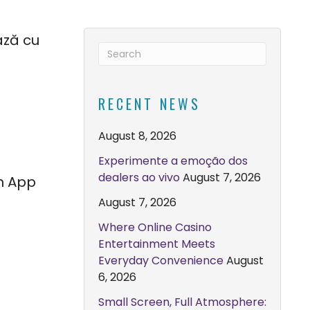
ază cu
RECENT NEWS
August 8, 2026
Experimente a emoção dos
dealers ao vivo
August 7, 2026
în App
August 7, 2026
Where Online Casino
Entertainment Meets
Everyday Convenience
August
6, 2026
Small Screen, Full Atmosphere: