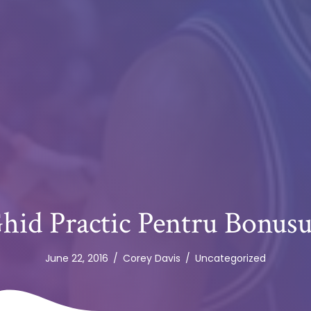
hid Practic Pentru Bonusu
June 22, 2016
/
Corey Davis
/
Uncategorized