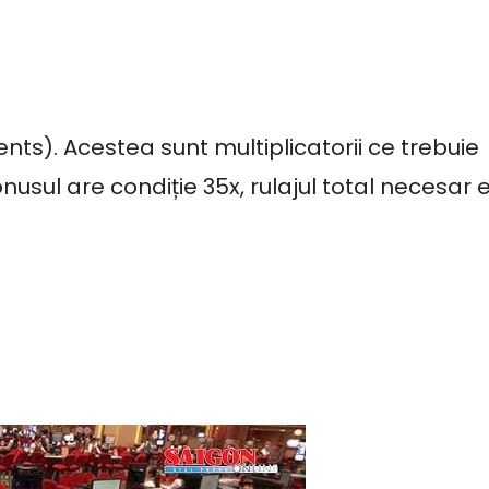
nts). Acestea sunt multiplicatorii ce trebuie
usul are condiție 35x, rulajul total necesar e