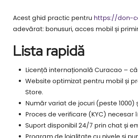
Acest ghid practic pentru
https://don-c
adevărat: bonusuri, acces mobil și primi
Lista rapidă
Licență internațională Curacao – câșt
Website optimizat pentru mobil și p
Store.
Număr variat de jocuri (peste 1000) și
Proces de verificare (KYC) necesar 
Suport disponibil 24/7 prin chat și em
Program de loialitate cu nivele și p