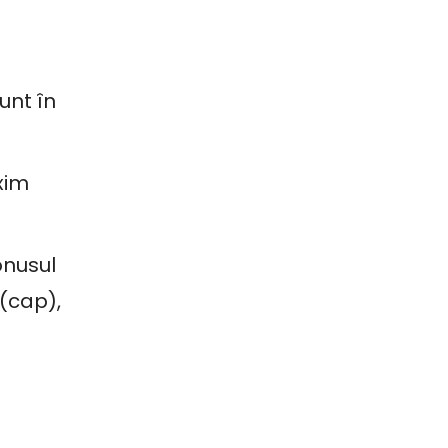
unt în
xim
onusul
 (cap),