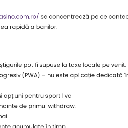
asino.com.ro/
se concentrează pe ce conte
rea rapidă a banilor.
igurile pot fi supuse la taxe locale pe venit.
rogresiv (PWA) – nu este aplicație dedicată 
 opțiuni pentru sport live.
înainte de primul withdraw.
ail.
uncte acumulate în timp.