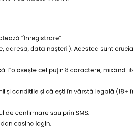
tează “Înregistrare”.
, adresa, data nașterii). Acestea sunt crucia
. Folosește cel puțin 8 caractere, mixând lit
și condițiile și că ești în vârstă legală (18+ î
lul de confirmare sau prin SMS.
don casino login.