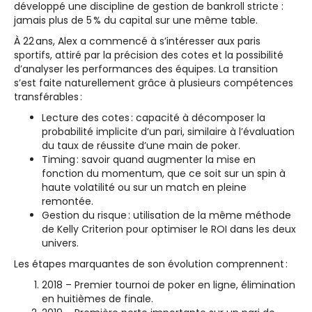
développé une discipline de gestion de bankroll stricte :
jamais plus de 5 % du capital sur une même table.
À 22 ans, Alex a commencé à s’intéresser aux paris
sportifs, attiré par la précision des cotes et la possibilité
d’analyser les performances des équipes. La transition
s’est faite naturellement grâce à plusieurs compétences
transférables :
Lecture des cotes : capacité à décomposer la
probabilité implicite d’un pari, similaire à l’évaluation
du taux de réussite d’une main de poker.
Timing : savoir quand augmenter la mise en
fonction du momentum, que ce soit sur un spin à
haute volatilité ou sur un match en pleine
remontée.
Gestion du risque : utilisation de la même méthode
de Kelly Criterion pour optimiser le ROI dans les deux
univers.
Les étapes marquantes de son évolution comprennent :
2018 – Premier tournoi de poker en ligne, élimination
en huitièmes de finale.