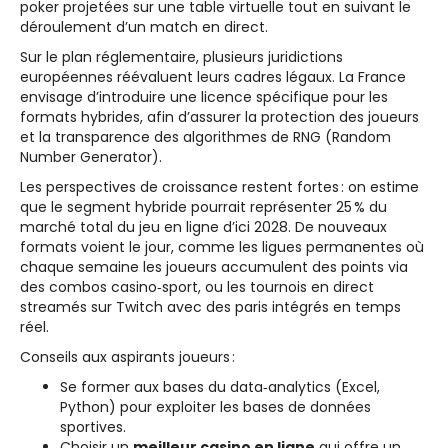
poker projetées sur une table virtuelle tout en suivant le
déroulement d’un match en direct.
Sur le plan réglementaire, plusieurs juridictions
européennes réévaluent leurs cadres légaux. La France
envisage d’introduire une licence spécifique pour les
formats hybrides, afin d’assurer la protection des joueurs
et la transparence des algorithmes de RNG (Random
Number Generator).
Les perspectives de croissance restent fortes : on estime
que le segment hybride pourrait représenter 25 % du
marché total du jeu en ligne d’ici 2028. De nouveaux
formats voient le jour, comme les ligues permanentes où
chaque semaine les joueurs accumulent des points via
des combos casino‑sport, ou les tournois en direct
streamés sur Twitch avec des paris intégrés en temps
réel.
Conseils aux aspirants joueurs :
Se former aux bases du data‑analytics (Excel,
Python) pour exploiter les bases de données
sportives.
Choisir un
meilleur casino en ligne
qui offre un