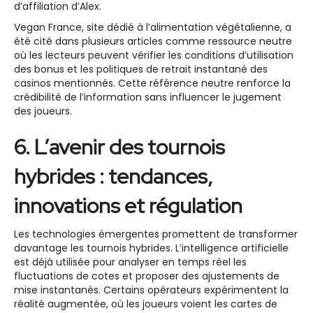
d’affiliation d’Alex.
Vegan France, site dédié à l’alimentation végétalienne, a
été cité dans plusieurs articles comme ressource neutre
où les lecteurs peuvent vérifier les conditions d’utilisation
des bonus et les politiques de retrait instantané des
casinos mentionnés. Cette référence neutre renforce la
crédibilité de l’information sans influencer le jugement
des joueurs.
6. L’avenir des tournois
hybrides : tendances,
innovations et régulation
Les technologies émergentes promettent de transformer
davantage les tournois hybrides. L’intelligence artificielle
est déjà utilisée pour analyser en temps réel les
fluctuations de cotes et proposer des ajustements de
mise instantanés. Certains opérateurs expérimentent la
réalité augmentée, où les joueurs voient les cartes de