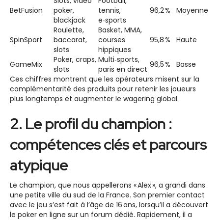
Slots, vidéo
Football,
BetFusion
poker,
tennis,
96,2 %
Moyenne
blackjack
e‑sports
Roulette,
Basket, MMA,
SpinSport
baccarat,
courses
95,8 %
Haute
slots
hippiques
Poker, craps,
Multi‑sports,
GameMix
96,5 %
Basse
slots
paris en direct
Ces chiffres montrent que les opérateurs misent sur la
complémentarité des produits pour retenir les joueurs
plus longtemps et augmenter le wagering global.
2. Le profil du champion :
compétences clés et parcours
atypique
Le champion, que nous appellerons « Alex », a grandi dans
une petite ville du sud de la France. Son premier contact
avec le jeu s’est fait à l’âge de 16 ans, lorsqu’il a découvert
le poker en ligne sur un forum dédié. Rapidement, il a