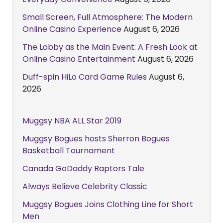
Small Screen, Full Atmosphere: The Modern
Online Casino Experience
August 6, 2026
The Lobby as the Main Event: A Fresh Look at
Online Casino Entertainment
August 6, 2026
Duff-spin HiLo Card Game Rules
August 6,
2026
Muggsy NBA ALL Star 2019
Muggsy Bogues hosts Sherron Bogues
Basketball Tournament
Canada GoDaddy Raptors Tale
Always Believe Celebrity Classic
Muggsy Bogues Joins Clothing Line for Short
Men