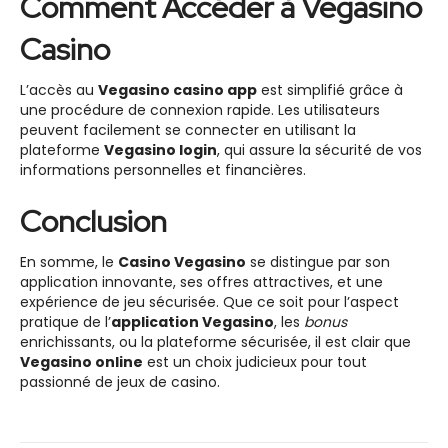
Comment Accéder à Vegasino
Casino
L’accès au
Vegasino casino app
est simplifié grâce à
une procédure de connexion rapide. Les utilisateurs
peuvent facilement se connecter en utilisant la
plateforme
Vegasino login
, qui assure la sécurité de vos
informations personnelles et financières.
Conclusion
En somme, le
Casino Vegasino
se distingue par son
application innovante, ses offres attractives, et une
expérience de jeu sécurisée. Que ce soit pour l’aspect
pratique de l’
application Vegasino
, les
bonus
enrichissants, ou la plateforme sécurisée, il est clair que
Vegasino online
est un choix judicieux pour tout
passionné de jeux de casino.