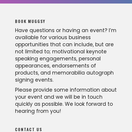
BOOK MUGGSY
Have questions or having an event? I’m
available for various business
opportunities that can include, but are
not limited to; motivational keynote
speaking engagements, personal
appearances, endorsements of
products, and memorabilia autograph
signing events.
Please provide some information about
your event and we will be in touch
quickly as possible. We look forward to
hearing from you!
CONTACT US