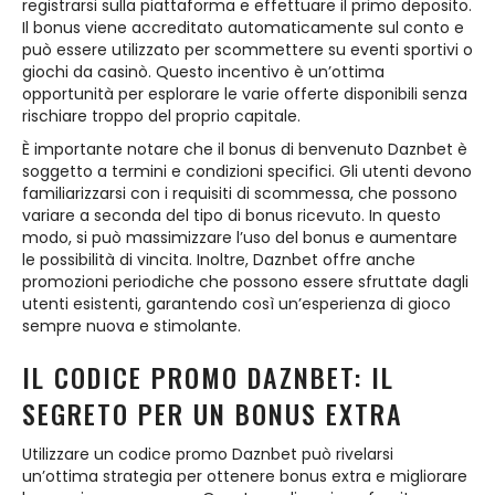
registrarsi sulla piattaforma e effettuare il primo deposito.
Il bonus viene accreditato automaticamente sul conto e
può essere utilizzato per scommettere su eventi sportivi o
giochi da casinò. Questo incentivo è un’ottima
opportunità per esplorare le varie offerte disponibili senza
rischiare troppo del proprio capitale.
È importante notare che il bonus di benvenuto Daznbet è
soggetto a termini e condizioni specifici. Gli utenti devono
familiarizzarsi con i requisiti di scommessa, che possono
variare a seconda del tipo di bonus ricevuto. In questo
modo, si può massimizzare l’uso del bonus e aumentare
le possibilità di vincita. Inoltre, Daznbet offre anche
promozioni periodiche che possono essere sfruttate dagli
utenti esistenti, garantendo così un’esperienza di gioco
sempre nuova e stimolante.
IL CODICE PROMO DAZNBET: IL
SEGRETO PER UN BONUS EXTRA
Utilizzare un codice promo Daznbet può rivelarsi
un’ottima strategia per ottenere bonus extra e migliorare