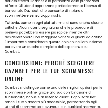
dell’assistenza Daznbet e la pertinenza delle promozioni
offerte. Gli utenti apprezzano particolarmente il bonus di
benvenuto Daznbet, che consente di iniziare a
scommettere senza troppi rischi.
Tuttavia, come in ogni piattaforma, ci sono anche alcune
critiche. Alcuni utenti segnalano che le procedure di
prelievo potrebbero essere più rapide, mentre altri
desidererebbero una maggiore varietà di giochi da casinò.
È importante considerare queste opinioni nel loro insieme
per avere un quadro completo dell’esperienza su
Daznbet.
CONCLUSIONI: PERCHÉ SCEGLIERE
DAZNBET PER LE TUE SCOMMESSE
ONLINE
Daznbet si distingue come una delle migliori opzioni per le
scommesse online, grazie alla sua combinazione di
funzionalità, bonus e assistenza clienti. L’app Dazn Bet
rende il tutto ancora più accessibile, permettendo agli
utenti di scommettere ovunque e in qualsiasi momento.