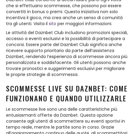
che si effettuano scommesse, che possono poi essere
convertiti in bonus o premi. Questa iniziativa non solo
incentiva il gioco, ma crea anche un senso di comunità
tra gli utenti. Visita il
sito
per maggiori informazioni.
Le attività del Daznbet Club includono promozioni speciali,
accesso a eventi esclusivi e la possibilità di partecipare a
concorsi. Essere parte del Daznbet Club significa anche
ricevere supporto prioritario da parte dell’assistenza
Daznbet, rendendo l’esperienza di scommesse ancora più
personalizzata e soddisfacente. Gli utenti possono anche
trovare pronostici e suggerimenti esclusivi per migliorare
le proprie strategie di scommessa.
SCOMMESSE LIVE SU DAZNBET: COME
FUNZIONANO E QUANDO UTILIZZARLE
Le scommesse live sono una delle caratteristiche più
entusiasmanti offerte da Daznbet. Questa opzione
consente agli utenti di scommettere su eventi sportivi in
tempo reale, mentre le partite sono in corso. Grazie
all’aggiornamento continuo delle quote, gli scommettitori