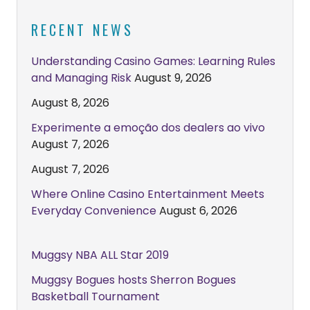
RECENT NEWS
Understanding Casino Games: Learning Rules
and Managing Risk
August 9, 2026
August 8, 2026
Experimente a emoção dos dealers ao vivo
August 7, 2026
August 7, 2026
Where Online Casino Entertainment Meets
Everyday Convenience
August 6, 2026
Muggsy NBA ALL Star 2019
Muggsy Bogues hosts Sherron Bogues
Basketball Tournament