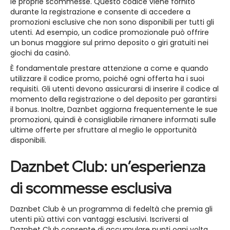
le proprie scommesse. Questo codice viene fornito
durante la registrazione e consente di accedere a
promozioni esclusive che non sono disponibili per tutti gli
utenti. Ad esempio, un codice promozionale può offrire
un bonus maggiore sul primo deposito o giri gratuiti nei
giochi da casinò.
È fondamentale prestare attenzione a come e quando
utilizzare il codice promo, poiché ogni offerta ha i suoi
requisiti. Gli utenti devono assicurarsi di inserire il codice al
momento della registrazione o del deposito per garantirsi
il bonus. Inoltre, Daznbet aggiorna frequentemente le sue
promozioni, quindi è consigliabile rimanere informati sulle
ultime offerte per sfruttare al meglio le opportunità
disponibili.
Daznbet Club: un’esperienza
di scommesse esclusiva
Daznbet Club è un programma di fedeltà che premia gli
utenti più attivi con vantaggi esclusivi. Iscriversi al
Daznbet Club consente di accumulare punti ogni volta