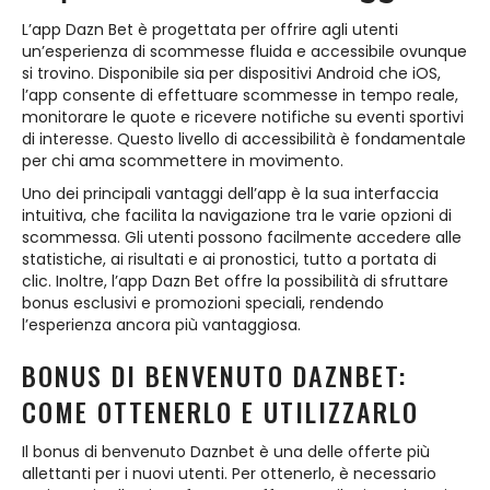
L’app Dazn Bet è progettata per offrire agli utenti
un’esperienza di scommesse fluida e accessibile ovunque
si trovino. Disponibile sia per dispositivi Android che iOS,
l’app consente di effettuare scommesse in tempo reale,
monitorare le quote e ricevere notifiche su eventi sportivi
di interesse. Questo livello di accessibilità è fondamentale
per chi ama scommettere in movimento.
Uno dei principali vantaggi dell’app è la sua interfaccia
intuitiva, che facilita la navigazione tra le varie opzioni di
scommessa. Gli utenti possono facilmente accedere alle
statistiche, ai risultati e ai pronostici, tutto a portata di
clic. Inoltre, l’app Dazn Bet offre la possibilità di sfruttare
bonus esclusivi e promozioni speciali, rendendo
l’esperienza ancora più vantaggiosa.
BONUS DI BENVENUTO DAZNBET:
COME OTTENERLO E UTILIZZARLO
Il bonus di benvenuto Daznbet è una delle offerte più
allettanti per i nuovi utenti. Per ottenerlo, è necessario