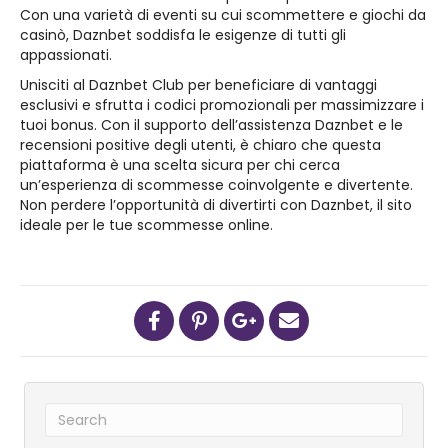
Con una varietà di eventi su cui scommettere e giochi da
casinò, Daznbet soddisfa le esigenze di tutti gli
appassionati.
Unisciti al Daznbet Club per beneficiare di vantaggi
esclusivi e sfrutta i codici promozionali per massimizzare i
tuoi bonus. Con il supporto dell’assistenza Daznbet e le
recensioni positive degli utenti, è chiaro che questa
piattaforma è una scelta sicura per chi cerca
un’esperienza di scommesse coinvolgente e divertente.
Non perdere l’opportunità di divertirti con Daznbet, il sito
ideale per le tue scommesse online.