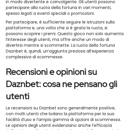
in modo divertente e coinvolgente. Gli utenti possono
partecipare alla ruota della fortuna in vari momenti,
spesso legati a eventi speciali o promozioni.
Per partecipare, è sufficiente seguire le istruzioni sulla
piattaforma e, una volta che si è girata la ruota, si
possono scoprire i premi. Questo gioco non solo aumenta
l’interesse degli utenti, ma offre anche un modo di
divertirsi mentre si scommette. La ruota della fortuna
Daznbet è, quindi, un’aggiunta preziosa all’esperienza
complessiva di scommesse.
Recensioni e opinioni su
Daznbet: cosa ne pensano gli
utenti
Le recensioni su Daznbet sono generalmente positive,
con molti utenti che lodano la piattaforma per la sua
facilità d’uso e l’ampia gamma di opzioni di scommessa.
Le opinioni degli utenti evidenziano anche l’efficacia