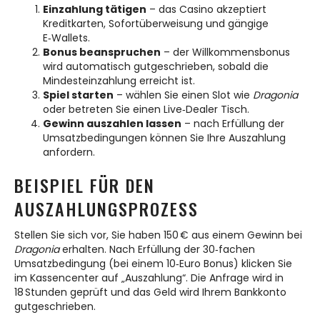
Einzahlung tätigen
– das Casino akzeptiert
Kreditkarten, Sofortüberweisung und gängige
E‑Wallets.
Bonus beanspruchen
– der Willkommensbonus
wird automatisch gutgeschrieben, sobald die
Mindesteinzahlung erreicht ist.
Spiel starten
– wählen Sie einen Slot wie
Dragonia
oder betreten Sie einen Live‑Dealer Tisch.
Gewinn auszahlen lassen
– nach Erfüllung der
Umsatzbedingungen können Sie Ihre Auszahlung
anfordern.
BEISPIEL FÜR DEN
AUSZAHLUNGSPROZESS
Stellen Sie sich vor, Sie haben 150 € aus einem Gewinn bei
Dragonia
erhalten. Nach Erfüllung der 30‑fachen
Umsatzbedingung (bei einem 10‑Euro Bonus) klicken Sie
im Kassencenter auf „Auszahlung“. Die Anfrage wird in
18 Stunden geprüft und das Geld wird Ihrem Bankkonto
gutgeschrieben.