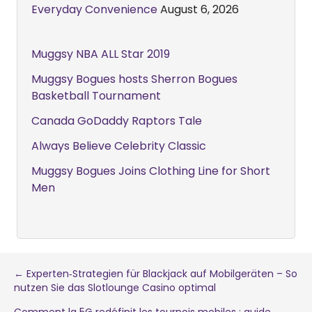
Everyday Convenience
August 6, 2026
Muggsy NBA ALL Star 2019
Muggsy Bogues hosts Sherron Bogues
Basketball Tournament
Canada GoDaddy Raptors Tale
Always Believe Celebrity Classic
Muggsy Bogues Joins Clothing Line for Short
Men
Post
← Experten‑Strategien für Blackjack auf Mobilgeräten – So
nutzen Sie das Slotlounge Casino optimal
navigation
Comment la 5G redéfinit les tournois mobiles : guide