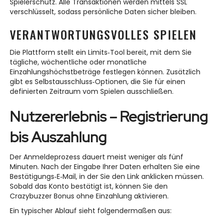
Spielerschutz. Alle Transaktionen werden mittels SSL
verschlüsselt, sodass persönliche Daten sicher bleiben.
VERANTWORTUNGSVOLLES SPIELEN
Die Plattform stellt ein Limits‑Tool bereit, mit dem Sie
tägliche, wöchentliche oder monatliche
Einzahlungshöchstbeträge festlegen können. Zusätzlich
gibt es Selbstausschluss‑Optionen, die Sie für einen
definierten Zeitraum vom Spielen ausschließen.
Nutzererlebnis – Registrierung
bis Auszahlung
Der Anmeldeprozess dauert meist weniger als fünf
Minuten. Nach der Eingabe Ihrer Daten erhalten Sie eine
Bestätigungs‑E‑Mail, in der Sie den Link anklicken müssen.
Sobald das Konto bestätigt ist, können Sie den
Crazybuzzer Bonus ohne Einzahlung aktivieren.
Ein typischer Ablauf sieht folgendermaßen aus: