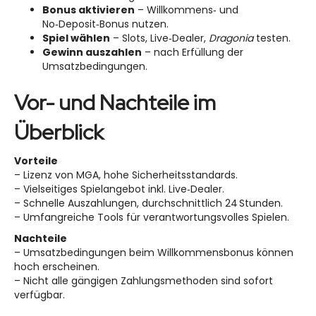
Bonus aktivieren
– Willkommens‑ und
No‑Deposit‑Bonus nutzen.
Spiel wählen
– Slots, Live‑Dealer,
Dragonia
testen.
Gewinn auszahlen
– nach Erfüllung der
Umsatzbedingungen.
Vor- und Nachteile im
Überblick
Vorteile
– Lizenz von MGA, hohe Sicherheitsstandards.
– Vielseitiges Spielangebot inkl. Live‑Dealer.
– Schnelle Auszahlungen, durchschnittlich 24 Stunden.
– Umfangreiche Tools für verantwortungsvolles Spielen.
Nachteile
– Umsatzbedingungen beim Willkommensbonus können
hoch erscheinen.
– Nicht alle gängigen Zahlungsmethoden sind sofort
verfügbar.