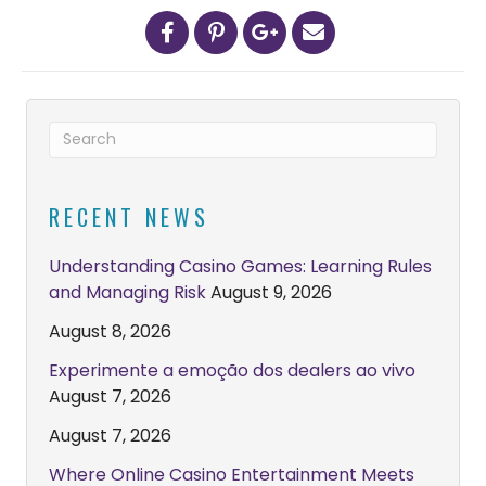
RECENT NEWS
Understanding Casino Games: Learning Rules
and Managing Risk
August 9, 2026
August 8, 2026
Experimente a emoção dos dealers ao vivo
August 7, 2026
August 7, 2026
Where Online Casino Entertainment Meets