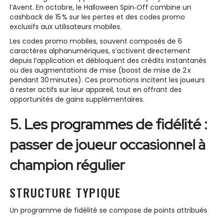
l’Avent. En octobre, le Halloween Spin‑Off combine un
cashback de 15 % sur les pertes et des codes promo
exclusifs aux utilisateurs mobiles.
Les codes promo mobiles, souvent composés de 6
caractères alphanumériques, s’activent directement
depuis l’application et débloquent des crédits instantanés
ou des augmentations de mise (boost de mise de 2 x
pendant 30 minutes). Ces promotions incitent les joueurs
à rester actifs sur leur appareil, tout en offrant des
opportunités de gains supplémentaires.
5. Les programmes de fidélité :
passer de joueur occasionnel à
champion régulier
STRUCTURE TYPIQUE
Un programme de fidélité se compose de points attribués