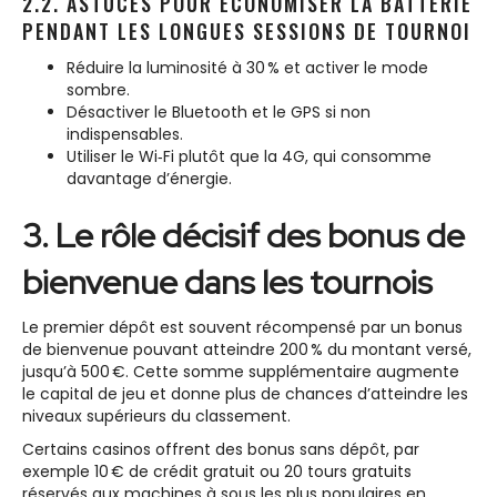
2.2. ASTUCES POUR ÉCONOMISER LA BATTERIE
PENDANT LES LONGUES SESSIONS DE TOURNOI
Réduire la luminosité à 30 % et activer le mode
sombre.
Désactiver le Bluetooth et le GPS si non
indispensables.
Utiliser le Wi‑Fi plutôt que la 4G, qui consomme
davantage d’énergie.
3. Le rôle décisif des bonus de
bienvenue dans les tournois
Le premier dépôt est souvent récompensé par un bonus
de bienvenue pouvant atteindre 200 % du montant versé,
jusqu’à 500 €. Cette somme supplémentaire augmente
le capital de jeu et donne plus de chances d’atteindre les
niveaux supérieurs du classement.
Certains casinos offrent des bonus sans dépôt, par
exemple 10 € de crédit gratuit ou 20 tours gratuits
réservés aux machines à sous les plus populaires en