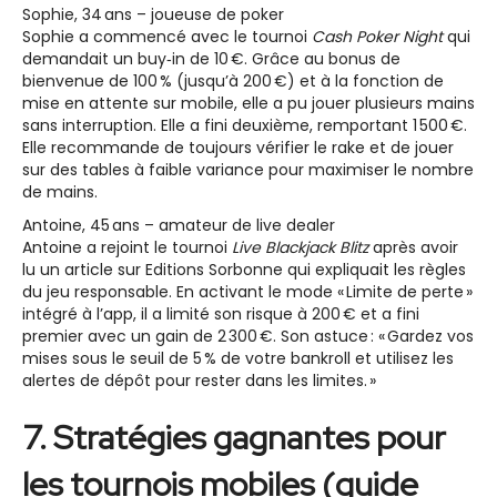
Sophie, 34 ans – joueuse de poker
Sophie a commencé avec le tournoi
Cash Poker Night
qui
demandait un buy‑in de 10 €. Grâce au bonus de
bienvenue de 100 % (jusqu’à 200 €) et à la fonction de
mise en attente sur mobile, elle a pu jouer plusieurs mains
sans interruption. Elle a fini deuxième, remportant 1 500 €.
Elle recommande de toujours vérifier le rake et de jouer
sur des tables à faible variance pour maximiser le nombre
de mains.
Antoine, 45 ans – amateur de live dealer
Antoine a rejoint le tournoi
Live Blackjack Blitz
après avoir
lu un article sur Editions Sorbonne qui expliquait les règles
du jeu responsable. En activant le mode « Limite de perte »
intégré à l’app, il a limité son risque à 200 € et a fini
premier avec un gain de 2 300 €. Son astuce : « Gardez vos
mises sous le seuil de 5 % de votre bankroll et utilisez les
alertes de dépôt pour rester dans les limites. »
7. Stratégies gagnantes pour
les tournois mobiles (guide