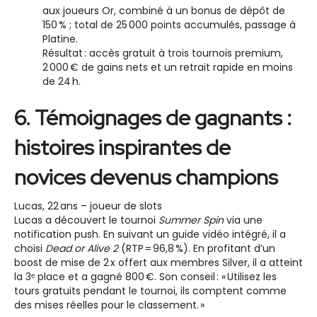
aux joueurs Or, combiné à un bonus de dépôt de
150 % ; total de 25 000 points accumulés, passage à
Platine.
Résultat : accès gratuit à trois tournois premium,
2 000 € de gains nets et un retrait rapide en moins
de 24 h.
6. Témoignages de gagnants :
histoires inspirantes de
novices devenus champions
Lucas, 22 ans – joueur de slots
Lucas a découvert le tournoi
Summer Spin
via une
notification push. En suivant un guide vidéo intégré, il a
choisi
Dead or Alive 2
(RTP = 96,8 %). En profitant d’un
boost de mise de 2 x offert aux membres Silver, il a atteint
la 3ᵉ place et a gagné 800 €. Son conseil : « Utilisez les
tours gratuits pendant le tournoi, ils comptent comme
des mises réelles pour le classement. »