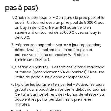
pas à pas)
Choisir le bon tournoi – Comparez le prize pool et le
buy‑in. Un tournoi avec un prize pool de 5 000 € pour
un buy‑in de 10 € offre un ROI potentiel bien
supérieur à un tournoi de 20 000 € avec un buy‑in
de 100 €.
Préparer son appareil – Mettez à jour l’application,
désactivez les applications en arrière‑plan et
assurez‑vous d’une connexion Wi‑Fi stable
(minimum 10 Mbps).
Gestion du bankroll – Déterminez la mise maximale
autorisée (généralement 5 % du bankroll). Fixez une
limite de perte quotidienne et respectez‑la.
Exploiter les bonus en temps réel – Activez les tours
gratuits ou le boost de mise dès le début du tournoi.
Certains casinos offrent des « bonus de vitesse » qui
doublent les points pendant les 10 premières
minutes.