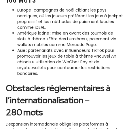
Europe : campagnes de Noël ciblant les pays
nordiques, où les joueurs préfèrent les jeux à jackpot
progressif et les méthodes de paiement locales
comme iDEAL.
Amérique latine : mise en avant des tournois de
slots à thème « Fête des Lumières », paiement via
wallets mobiles comme Mercado Pago.
Asie : partenariats avec influenceurs TikTok pour
promouvoir les jeux de table à thème « Nouvel An
chinois », utilisation de WeChat Pay et de
crypto‑wallets pour contourner les restrictions
bancaires.
Obstacles réglementaires à
l’internationalisation –
280 mots
L’expansion internationale oblige les plateformes à