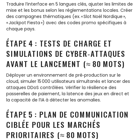
Traduire l’interface en 5 langues clés, ajuster les limites de
mise et les bonus selon les réglementations locales. Créer
des campagnes thématiques (ex. « Slot Noël Nordique »,
« Jackpot Fiesta ») avec des codes promo spécifiques à
chaque pays.
ÉTAPE 4 : TESTS DE CHARGE ET
SIMULATIONS DE CYBER‑ATTAQUES
AVANT LE LANCEMENT (≈ 80 MOTS)
Déployer un environnement de pré‑production sur le
cloud, simuler 15 000 utilisateurs simultanés et lancer des
attaques DDoS contrôlées. Vérifier la résilience des
passerelles de paiement, la latence des jeux en direct et
la capacité de l’IA à détecter les anomalies.
ÉTAPE 5 : PLAN DE COMMUNICATION
CIBLÉE POUR LES MARCHÉS
PRIORITAIRES (≈ 80 MOTS)