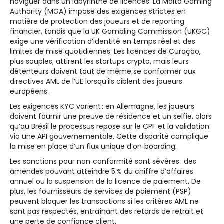
naviguer dans un labyrinthe de licences. La Malta Gaming
Authority (MGA) impose des exigences strictes en
matière de protection des joueurs et de reporting
financier, tandis que la UK Gambling Commission (UKGC)
exige une vérification d’identité en temps réel et des
limites de mise quotidiennes. Les licences de Curaçao,
plus souples, attirent les startups crypto, mais leurs
détenteurs doivent tout de même se conformer aux
directives AML de l’UE lorsqu’ils ciblent des joueurs
européens.
Les exigences KYC varient : en Allemagne, les joueurs
doivent fournir une preuve de résidence et un selfie, alors
qu’au Brésil le processus repose sur le CPF et la validation
via une API gouvernementale. Cette disparité complique
la mise en place d’un flux unique d’on‑boarding.
Les sanctions pour non‑conformité sont sévères : des
amendes pouvant atteindre 5 % du chiffre d’affaires
annuel ou la suspension de la licence de paiement. De
plus, les fournisseurs de services de paiement (PSP)
peuvent bloquer les transactions si les critères AML ne
sont pas respectés, entraînant des retards de retrait et
une perte de confiance client.