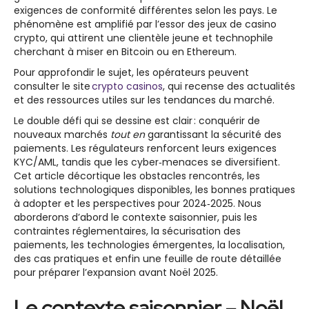
exigences de conformité différentes selon les pays. Le
phénomène est amplifié par l’essor des jeux de casino
crypto, qui attirent une clientèle jeune et technophile
cherchant à miser en Bitcoin ou en Ethereum.
Pour approfondir le sujet, les opérateurs peuvent
consulter le site
crypto casinos
, qui recense des actualités
et des ressources utiles sur les tendances du marché.
Le double défi qui se dessine est clair : conquérir de
nouveaux marchés
tout en
garantissant la sécurité des
paiements. Les régulateurs renforcent leurs exigences
KYC/AML, tandis que les cyber‑menaces se diversifient.
Cet article décortique les obstacles rencontrés, les
solutions technologiques disponibles, les bonnes pratiques
à adopter et les perspectives pour 2024‑2025. Nous
aborderons d’abord le contexte saisonnier, puis les
contraintes réglementaires, la sécurisation des
paiements, les technologies émergentes, la localisation,
des cas pratiques et enfin une feuille de route détaillée
pour préparer l’expansion avant Noël 2025.
Le contexte saisonnier – Noël