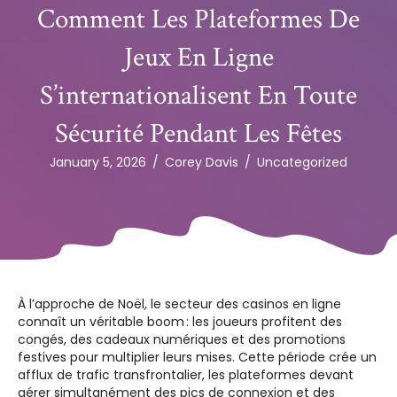
Comment Les Plateformes De
Jeux En Ligne
S’internationalisent En Toute
Sécurité Pendant Les Fêtes
January 5, 2026
/
Corey Davis
/
Uncategorized
À l’approche de Noël, le secteur des casinos en ligne
connaît un véritable boom : les joueurs profitent des
congés, des cadeaux numériques et des promotions
festives pour multiplier leurs mises. Cette période crée un
afflux de trafic transfrontalier, les plateformes devant
gérer simultanément des pics de connexion et des