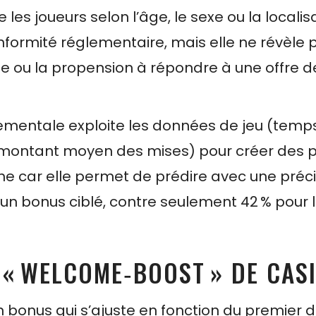
s joueurs selon l’âge, le sexe ou la localis
onformité réglementaire, mais elle ne révèle 
que ou la propension à répondre à une offre d
mentale exploite les données de jeu (temp
, montant moyen des mises) pour créer des pr
che car elle permet de prédire avec une préc
 un bonus ciblé, contre seulement 42 % pour 
 « WELCOME‑BOOST » DE CAS
n bonus qui s’ajuste en fonction du premier 