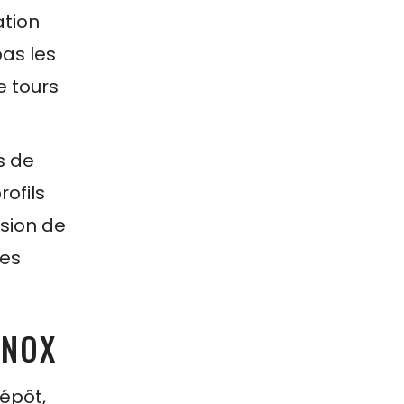
ation
pas les
e tours
s de
ofils
ision de
les
INOX
dépôt,