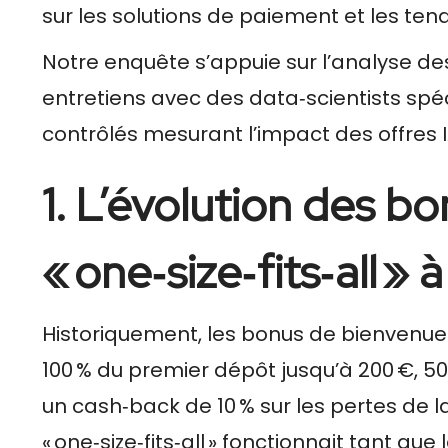
sur les solutions de paiement et les t
Notre enquête s’appuie sur l’analyse de
entretiens avec des data‑scientists spéc
contrôlés mesurant l’impact des offres 
1. L’évolution des b
« one‑size‑fits‑all »
Historiquement, les bonus de bienvenue
100 % du premier dépôt jusqu’à 200 €, 50
un cash‑back de 10 % sur les pertes de
« one‑size‑fits‑all » fonctionnait tant q