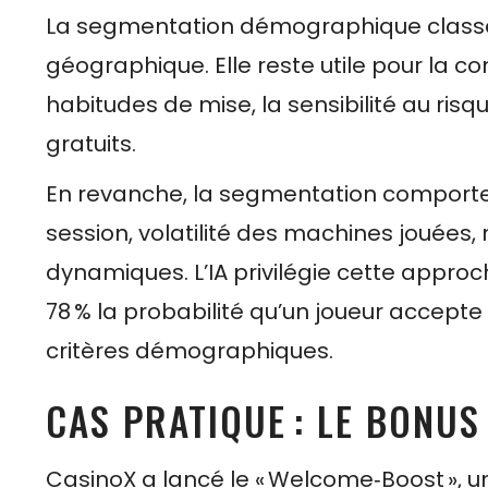
La segmentation démographique classe le
géographique. Elle reste utile pour la c
habitudes de mise, la sensibilité au ris
gratuits.
En revanche, la segmentation comporte
session, volatilité des machines jouées
dynamiques. L’IA privilégie cette appro
78 % la probabilité qu’un joueur accepte
critères démographiques.
CAS PRATIQUE : LE BONUS
CasinoX a lancé le « Welcome‑Boost », u