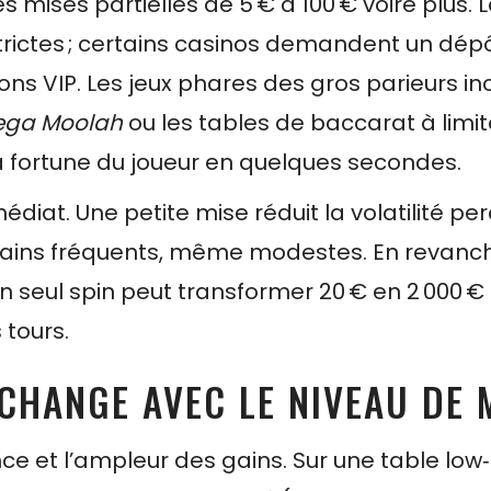
 mises partielles de 5 € à 100 € voire plus. 
trictes ; certains casinos demandent un dép
s VIP. Les jeux phares des gros parieurs in
ga Moolah
ou les tables de baccarat à limit
 fortune du joueur en quelques secondes.
diat. Une petite mise réduit la volatilité perç
gains fréquents, même modestes. En revanch
un seul spin peut transformer 20 € en 2 000 € 
 tours.
CHANGE AVEC LE NIVEAU DE 
nce et l’ampleur des gains. Sur une table low