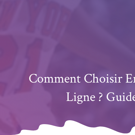
Comment Choisir Ent
Ligne ? Guid