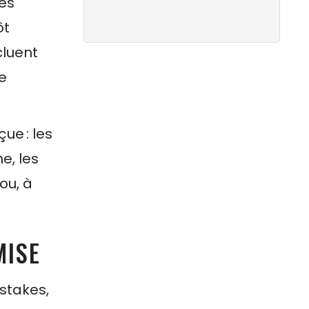
Les
ôt
cluent
e
ue : les
e, les
ou, à
MISE
‑stakes,