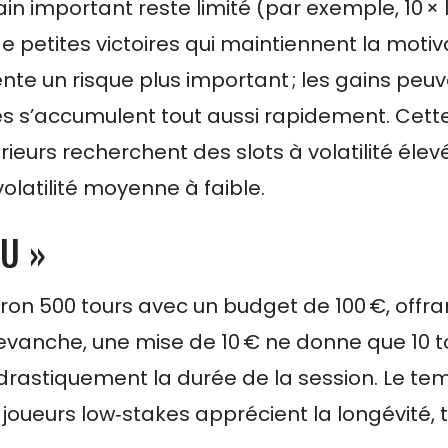
n important reste limité (par exemple, 10 × 
de petites victoires qui maintiennent la motiv
nte un risque plus important ; les gains peuv
rtes s’accumulent tout aussi rapidement. Cett
ieurs recherchent des slots à volatilité élev
volatilité moyenne à faible.
U »
ron 500 tours avec un budget de 100 €, offra
revanche, une mise de 10 € ne donne que 10 t
 drastiquement la durée de la session. Le te
les joueurs low‑stakes apprécient la longévité, 