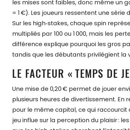
les mises sont faibles, donc même un gai
= 1 €). Les joueurs ressentent une série 
Sur les high‑stakes, chaque spin représe
multipliés par 100 ou 1 000, mais les pe
différence explique pourquoi les gros par
tandis que les débutants privilégient la 
LE FACTEUR « TEMPS DE JE
Une mise de 0,20 € permet de jouer envi
plusieurs heures de divertissement. En 
pour le même capital, ce qui raccourcit
jeu influe sur la perception du plaisir : 