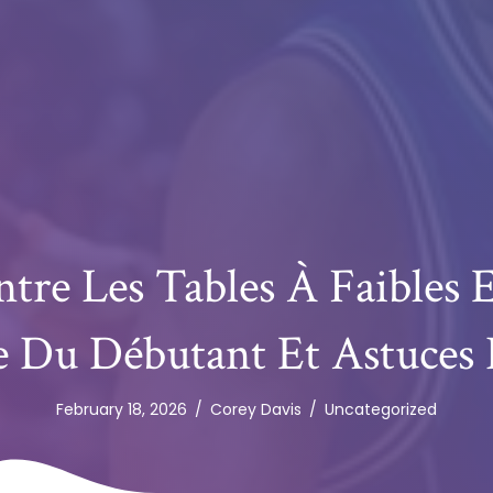
re Les Tables À Faibles 
e Du Débutant Et Astuces 
February 18, 2026
/
Corey Davis
/
Uncategorized