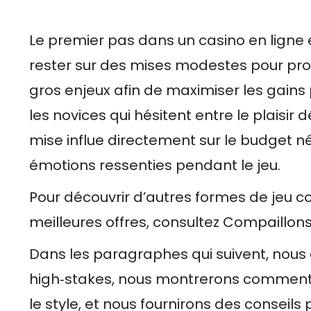
Le premier pas dans un casino en ligne
rester sur des mises modestes pour profit
gros enjeux afin de maximiser les gains 
les novices qui hésitent entre le plaisir 
mise influe directement sur le budget n
émotions ressenties pendant le jeu.
Pour découvrir d’autres formes de jeu 
meilleures offres, consultez Compaillons
Dans les paragraphes qui suivent, nous
high‑stakes, nous montrerons comment l
le style, et nous fournirons des conseils