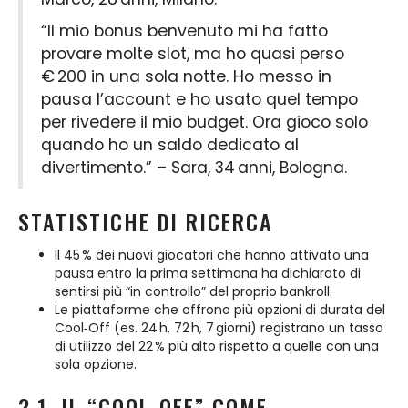
“Il mio bonus benvenuto mi ha fatto
provare molte slot, ma ho quasi perso
€ 200 in una sola notte. Ho messo in
pausa l’account e ho usato quel tempo
per rivedere il mio budget. Ora gioco solo
quando ho un saldo dedicato al
divertimento.” – Sara, 34 anni, Bologna.
STATISTICHE DI RICERCA
Il 45 % dei nuovi giocatori che hanno attivato una
pausa entro la prima settimana ha dichiarato di
sentirsi più “in controllo” del proprio bankroll.
Le piattaforme che offrono più opzioni di durata del
Cool‑Off (es. 24 h, 72 h, 7 giorni) registrano un tasso
di utilizzo del 22 % più alto rispetto a quelle con una
sola opzione.
2.1. IL “COOL‑OFF” COME