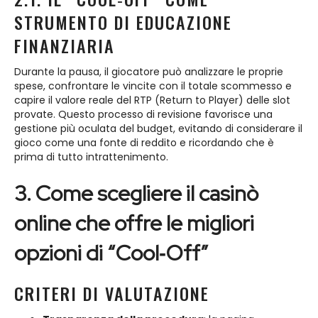
STRUMENTO DI EDUCAZIONE
FINANZIARIA
Durante la pausa, il giocatore può analizzare le proprie
spese, confrontare le vincite con il totale scommesso e
capire il valore reale del RTP (Return to Player) delle slot
provate. Questo processo di revisione favorisce una
gestione più oculata del budget, evitando di considerare il
gioco come una fonte di reddito e ricordando che è
prima di tutto intrattenimento.
3. Come scegliere il casinò
online che offre le migliori
opzioni di “Cool‑Off”
CRITERI DI VALUTAZIONE