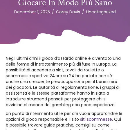
Giocare In Modo Più Sano
December 1, 2025
/
Corey Davis
/
Uncategorized
Negli ultimi anni il gioco d’azzardo online è diventato una
delle forme di intrattenimento più diffuse in Europa. La
possibilità di accedere a slot, tavoli da roulette o
scommesse sportive 24 ore su 24 ha portato con sé
anche una crescente preoccupazione per il benessere
dei giocatori. Le autorità di regolamentazione, i gruppi di
assistenza e le stesse piattaforme hanno iniziato a
introdurre strumenti pensati per proteggere chi si
avvicina al mondo del gambling con poca esperienza.
Un punto di riferimento utile per chi vuole approfondire le
opzioni di gioco responsabile è il sito
siti scommesse
. Qui
è possibile trovare guide pratiche, consigli su come