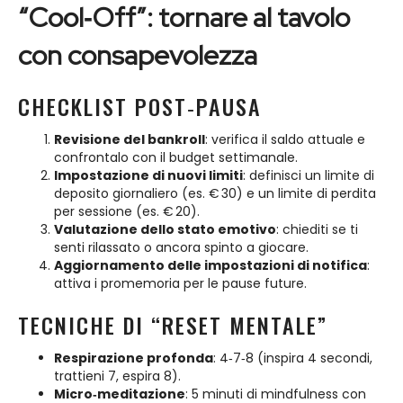
“Cool‑Off”: tornare al tavolo
con consapevolezza
CHECKLIST POST‑PAUSA
Revisione del bankroll
: verifica il saldo attuale e
confrontalo con il budget settimanale.
Impostazione di nuovi limiti
: definisci un limite di
deposito giornaliero (es. € 30) e un limite di perdita
per sessione (es. € 20).
Valutazione dello stato emotivo
: chiediti se ti
senti rilassato o ancora spinto a giocare.
Aggiornamento delle impostazioni di notifica
:
attiva i promemoria per le pause future.
TECNICHE DI “RESET MENTALE”
Respirazione profonda
: 4‑7‑8 (inspira 4 secondi,
trattieni 7, espira 8).
Micro‑meditazione
: 5 minuti di mindfulness con