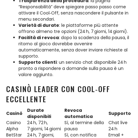
Trasparenza della procedura
: la pagina
“Responsabilità” deve spiegare passo passo come
attivare il Cool‑Off, senza nascondere il pulsante in
menu secondari.
Varietà di durate
: le piattaforme più attente
offrono almeno tre opzioni (24 h, 7 giorni, 14 giorni).
Facilità di revoca
: dopo la scadenza della pausa, il
ritorno al gioco dovrebbe avvenire
automaticamente, senza dover inviare richieste al
supporto.
Supporto clienti
: un servizio chat disponibile 24 h
pronto a rispondere a domande sulla pausa è un
valore aggiunto.
CASINÒ LEADER CON COOL‑OFF
ECCELLENTE
Durate
Revoca
Casinò
Supporto
disponibili
automatica
Casino
24 h, 72 h,
Sì, al termine della
Chat live
Alpha
7 giorni, 14 giorni
pausa
24 h
BetStar
24 h, 7 giorni,
Sì, con notifica
Email +