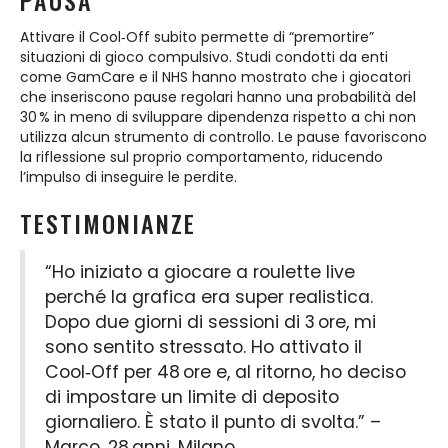
PAUSA
Attivare il Cool‑Off subito permette di “premortire”
situazioni di gioco compulsivo. Studi condotti da enti
come GamCare e il NHS hanno mostrato che i giocatori
che inseriscono pause regolari hanno una probabilità del
30 % in meno di sviluppare dipendenza rispetto a chi non
utilizza alcun strumento di controllo. Le pause favoriscono
la riflessione sul proprio comportamento, riducendo
l’impulso di inseguire le perdite.
TESTIMONIANZE
“Ho iniziato a giocare a roulette live
perché la grafica era super realistica.
Dopo due giorni di sessioni di 3 ore, mi
sono sentito stressato. Ho attivato il
Cool‑Off per 48 ore e, al ritorno, ho deciso
di impostare un limite di deposito
giornaliero. È stato il punto di svolta.” –
Marco, 28 anni, Milano.