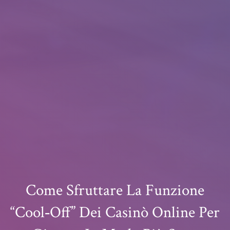
Come Sfruttare La Funzione
“Cool‑Off” Dei Casinò Online Per