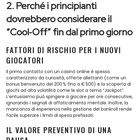
2. Perché i principianti
dovrebbero considerare il
“Cool‑Off” fin dal primo giorno
FATTORI DI RISCHIO PER I NUOVI
GIOCATORI
Il primo contatto con un casinò online è spesso
caratterizzato da curiosità, offerte allettanti (come un
bonus benvenuto del 200 % fino a € 500) e la scoperta di
giochi ad alta volatilità come le slot a tema “Jackpot”.
L’entusiasmo può spingere a giocare per ore consecutive,
ignorando i segnali di affaticamento mentale. Inoltre, la
mancanza di esperienza nella gestione del bankroll rende
facile superare i limiti di spesa prefissati.
IL VALORE PREVENTIVO DI UNA