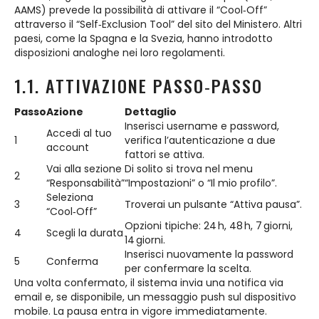
AAMS) prevede la possibilità di attivare il “Cool‑Off”
attraverso il “Self‑Exclusion Tool” del sito del Ministero. Altri
paesi, come la Spagna e la Svezia, hanno introdotto
disposizioni analoghe nei loro regolamenti.
1.1. ATTIVAZIONE PASSO‑PASSO
Passo
Azione
Dettaglio
Inserisci username e password,
Accedi al tuo
1
verifica l’autenticazione a due
account
fattori se attiva.
Vai alla sezione
Di solito si trova nel menu
2
“Responsabilità”
“Impostazioni” o “Il mio profilo”.
Seleziona
3
Troverai un pulsante “Attiva pausa”.
“Cool‑Off”
Opzioni tipiche: 24 h, 48 h, 7 giorni,
4
Scegli la durata
14 giorni.
Inserisci nuovamente la password
5
Conferma
per confermare la scelta.
Una volta confermato, il sistema invia una notifica via
email e, se disponibile, un messaggio push sul dispositivo
mobile. La pausa entra in vigore immediatamente.