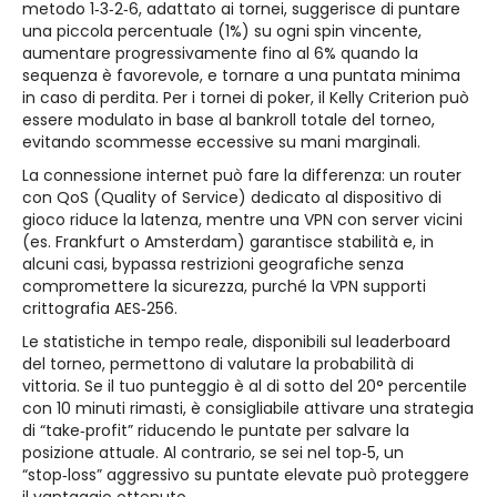
metodo 1‑3‑2‑6, adattato ai tornei, suggerisce di puntare
una piccola percentuale (1%) su ogni spin vincente,
aumentare progressivamente fino al 6% quando la
sequenza è favorevole, e tornare a una puntata minima
in caso di perdita. Per i tornei di poker, il Kelly Criterion può
essere modulato in base al bankroll totale del torneo,
evitando scommesse eccessive su mani marginali.
La connessione internet può fare la differenza: un router
con QoS (Quality of Service) dedicato al dispositivo di
gioco riduce la latenza, mentre una VPN con server vicini
(es. Frankfurt o Amsterdam) garantisce stabilità e, in
alcuni casi, bypassa restrizioni geografiche senza
compromettere la sicurezza, purché la VPN supporti
crittografia AES‑256.
Le statistiche in tempo reale, disponibili sul leaderboard
del torneo, permettono di valutare la probabilità di
vittoria. Se il tuo punteggio è al di sotto del 20° percentile
con 10 minuti rimasti, è consigliabile attivare una strategia
di “take‑profit” riducendo le puntate per salvare la
posizione attuale. Al contrario, se sei nel top‑5, un
“stop‑loss” aggressivo su puntate elevate può proteggere