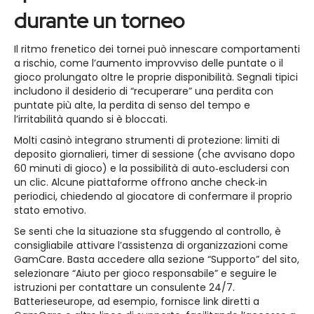
durante un torneo
Il ritmo frenetico dei tornei può innescare comportamenti
a rischio, come l’aumento improvviso delle puntate o il
gioco prolungato oltre le proprie disponibilità. Segnali tipici
includono il desiderio di “recuperare” una perdita con
puntate più alte, la perdita di senso del tempo e
l’irritabilità quando si è bloccati.
Molti casinò integrano strumenti di protezione: limiti di
deposito giornalieri, timer di sessione (che avvisano dopo
60 minuti di gioco) e la possibilità di auto‑escludersi con
un clic. Alcune piattaforme offrono anche check‑in
periodici, chiedendo al giocatore di confermare il proprio
stato emotivo.
Se senti che la situazione sta sfuggendo al controllo, è
consigliabile attivare l’assistenza di organizzazioni come
GamCare. Basta accedere alla sezione “Supporto” del sito,
selezionare “Aiuto per gioco responsabile” e seguire le
istruzioni per contattare un consulente 24/7.
Batterieseurope, ad esempio, fornisce link diretti a