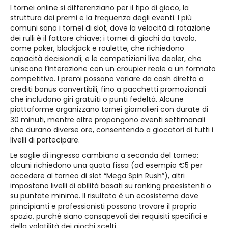
I tornei online si differenziano per il tipo di gioco, la
struttura dei premi e la frequenza degli eventi. I più
comuni sono i tornei di slot, dove la velocità di rotazione
dei rulli è il fattore chiave; i tornei di giochi da tavolo,
come poker, blackjack e roulette, che richiedono
capacità decisionali; e le competizioni live dealer, che
uniscono l’interazione con un croupier reale a un formato
competitivo. I premi possono variare da cash diretto a
crediti bonus convertibili, fino a pacchetti promozionali
che includono giri gratuiti o punti fedeltà. Alcune
piattaforme organizzano tornei giornalieri con durate di
30 minuti, mentre altre propongono eventi settimanali
che durano diverse ore, consentendo a giocatori di tutti i
livelli di partecipare.
Le soglie di ingresso cambiano a seconda del torneo:
alcuni richiedono una quota fissa (ad esempio €5 per
accedere al torneo di slot “Mega Spin Rush”), altri
impostano livelli di abilità basati su ranking preesistenti o
su puntate minime. Il risultato è un ecosistema dove
principianti e professionisti possono trovare il proprio
spazio, purché siano consapevoli dei requisiti specifici e
della volatilità dei giochi scelti.