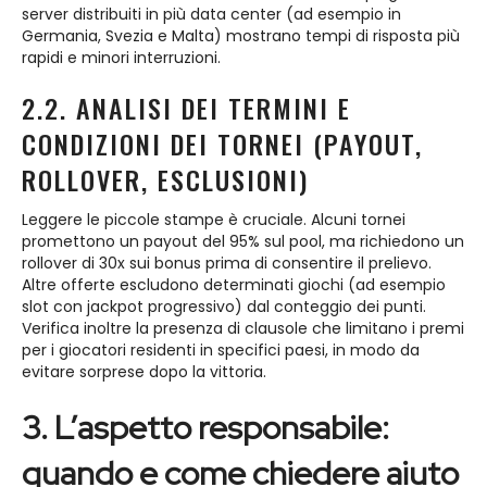
server distribuiti in più data center (ad esempio in
Germania, Svezia e Malta) mostrano tempi di risposta più
rapidi e minori interruzioni.
2.2. ANALISI DEI TERMINI E
CONDIZIONI DEI TORNEI (PAYOUT,
ROLLOVER, ESCLUSIONI)
Leggere le piccole stampe è cruciale. Alcuni tornei
promettono un payout del 95% sul pool, ma richiedono un
rollover di 30x sui bonus prima di consentire il prelievo.
Altre offerte escludono determinati giochi (ad esempio
slot con jackpot progressivo) dal conteggio dei punti.
Verifica inoltre la presenza di clausole che limitano i premi
per i giocatori residenti in specifici paesi, in modo da
evitare sorprese dopo la vittoria.
3. L’aspetto responsabile:
quando e come chiedere aiuto