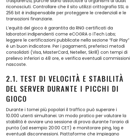
trasparenza, purché siano associate a organismi di audit
riconosciuti. Controllare che il sito utilizzi crittografia SSL a
256 bit è indispensabile per proteggere le credenziali e le
transazioni finanziarie.
L’equità del gioco è garantita da RNG certificati da
laboratori indipendenti come eCOGRA o iTech Labs;
leggere le certificazioni pubblicate nella sezione “Fair Play”
è un buon indicatore. Per i pagamenti, preferisci metodi
consolidati (Visa, MasterCard, Neteller, Skrill) con tempi di
prelievo inferiori a 48 ore, e verifica eventuali commissioni
nascoste.
2.1. TEST DI VELOCITÀ E STABILITÀ
DEL SERVER DURANTE I PICCHI DI
GIOCO
Durante i tornei più popolari il traffico può superare i
10.000 utenti simultanei. Un modo pratico per valutare la
stabilità è avviare una sessione di prova durante l’orario di
punta (ad esempio 20:00 CET) e monitorare ping, lag e
eventuali disconnessioni. Piattaforme che impiegano