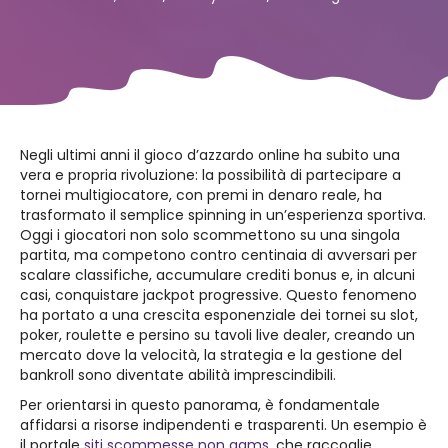
Negli ultimi anni il gioco d’azzardo online ha subito una
vera e propria rivoluzione: la possibilità di partecipare a
tornei multigiocatore, con premi in denaro reale, ha
trasformato il semplice spinning in un’esperienza sportiva.
Oggi i giocatori non solo scommettono su una singola
partita, ma competono contro centinaia di avversari per
scalare classifiche, accumulare crediti bonus e, in alcuni
casi, conquistare jackpot progressive. Questo fenomeno
ha portato a una crescita esponenziale dei tornei su slot,
poker, roulette e persino su tavoli live dealer, creando un
mercato dove la velocità, la strategia e la gestione del
bankroll sono diventate abilità imprescindibili.
Per orientarsi in questo panorama, è fondamentale
affidarsi a risorse indipendenti e trasparenti. Un esempio è
il portale
siti scommesse non aams
, che raccoglie