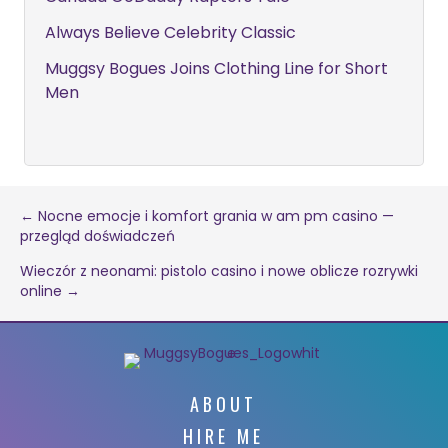
Always Believe Celebrity Classic
Muggsy Bogues Joins Clothing Line for Short
Men
Post
← Nocne emocje i komfort grania w am pm casino —
przegląd doświadczeń
navigation
Wieczór z neonami: pistolo casino i nowe oblicze rozrywki
online →
ABOUT
HIRE ME