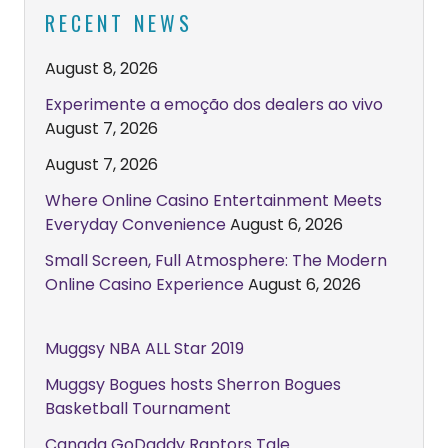
RECENT NEWS
August 8, 2026
Experimente a emoção dos dealers ao vivo
August 7, 2026
August 7, 2026
Where Online Casino Entertainment Meets
Everyday Convenience
August 6, 2026
Small Screen, Full Atmosphere: The Modern
Online Casino Experience
August 6, 2026
Muggsy NBA ALL Star 2019
Muggsy Bogues hosts Sherron Bogues
Basketball Tournament
Canada GoDaddy Raptors Tale