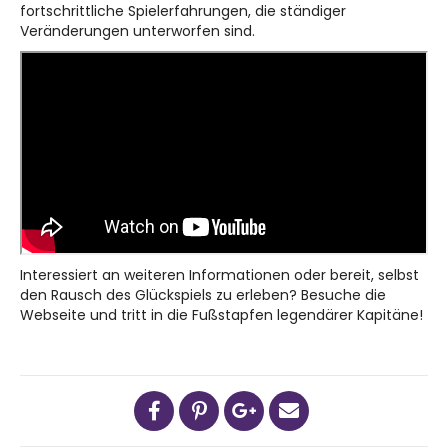
fortschrittliche Spielerfahrungen, die ständiger
Veränderungen unterworfen sind.
Interessiert an weiteren Informationen oder bereit, selbst
den Rausch des Glückspiels zu erleben? Besuche die
Webseite und tritt in die Fußstapfen legendärer Kapitäne!