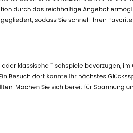
tion durch das reichhaltige Angebot ermögli
gegliedert, sodass Sie schnell Ihren Favorite
e oder klassische Tischspiele bevorzugen, im
in Besuch dort könnte Ihr nächstes Glückssp
ollten. Machen Sie sich bereit für Spannung u