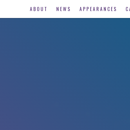
ABOUT
NEWS
APPEARANCES
C