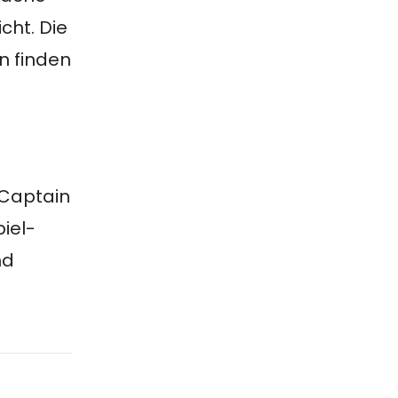
cht. Die
n finden
 Captain
iel-
nd