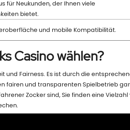
us für Neukunden, der Ihnen viele
eiten bietet.
zeroberfläche und mobile Kompatibilität.
s Casino wählen?
it und Fairness. Es ist durch die entspreche
nen fairen und transparenten Spielbetrieb gar
fahrener Zocker sind, Sie finden eine Vielzahl
echen.