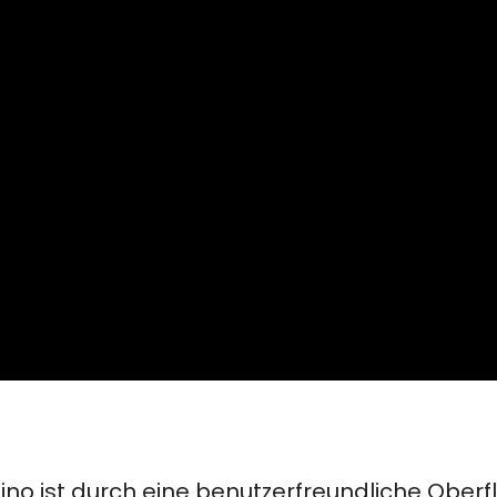
ino ist durch eine benutzerfreundliche Oberf