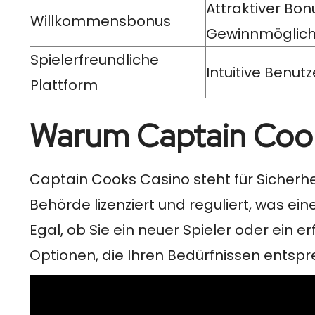
Attraktiver Bon
Willkommensbonus
Gewinnmöglichk
Spielerfreundliche
Intuitive Benut
Plattform
Warum Captain Cook
Captain Cooks Casino steht für Sicherhe
Behörde lizenziert und reguliert, was ei
Egal, ob Sie ein neuer Spieler oder ein er
Optionen, die Ihren Bedürfnissen entspr