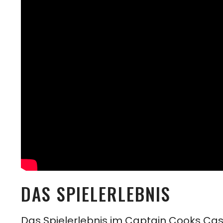
DAS SPIELERLEBNIS
Das Spielerlebnis im Captain Cooks Cas