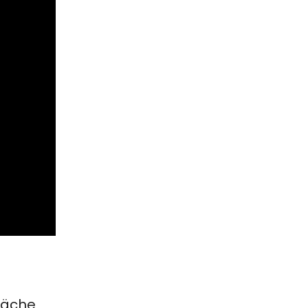
läche