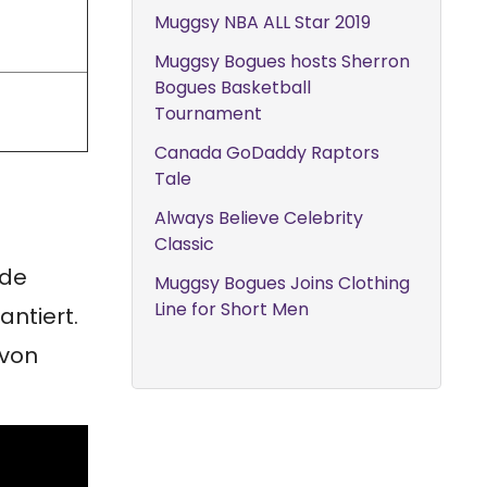
Muggsy NBA ALL Star 2019
Muggsy Bogues hosts Sherron
Bogues Basketball
Tournament
Canada GoDaddy Raptors
Tale
Always Believe Celebrity
Classic
nde
Muggsy Bogues Joins Clothing
Line for Short Men
antiert.
 von