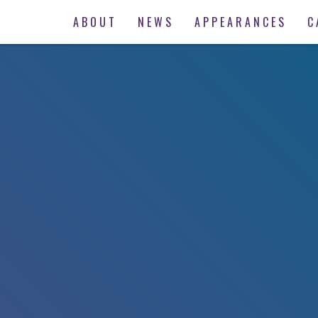
ABOUT
NEWS
APPEARANCES
C