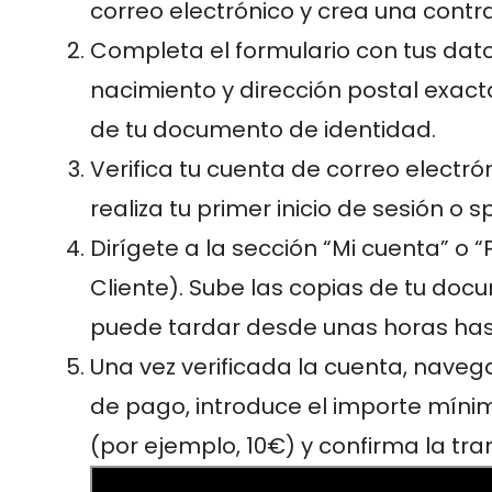
correo electrónico y crea una cont
Completa el formulario con tus dato
nacimiento y dirección postal exact
de tu documento de identidad.
Verifica tu cuenta de correo electrón
realiza tu primer inicio de sesión o
Dirígete a la sección “Mi cuenta” o “
Cliente). Sube las copias de tu do
puede tardar desde unas horas hast
Una vez verificada la cuenta, naveg
de pago, introduce el importe mínim
(por ejemplo, 10€) y confirma la tra