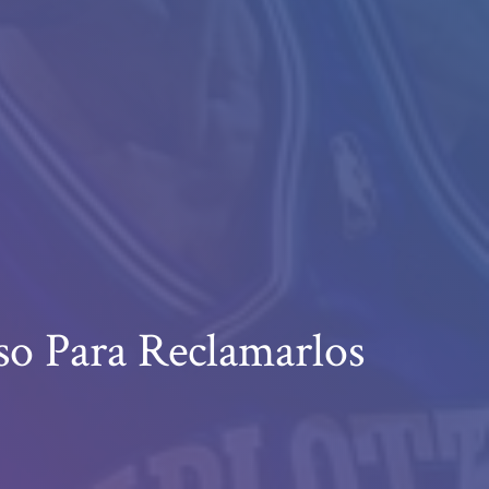
so Para Reclamarlos