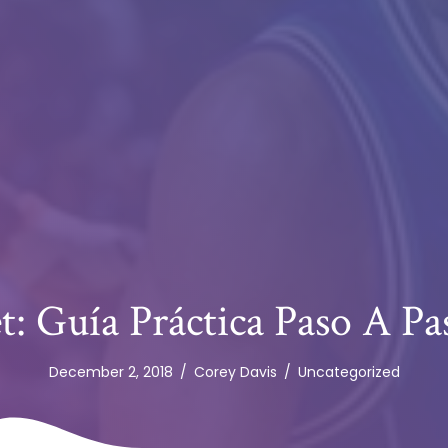
: Guía Práctica Paso A Pa
December 2, 2018
/
Corey Davis
/
Uncategorized