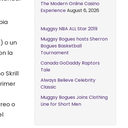
The Modern Online Casino
Experience
August 6, 2026
pia
Muggsy NBA ALL Star 2019
Muggsy Bogues hosts Sherron
t) o un
Bogues Basketball
on la
Tournament
Canada GoDaddy Raptors
Tale
 Skrill
Always Believe Celebrity
primer
Classic
Muggsy Bogues Joins Clothing
rreo o
Line for Short Men
el