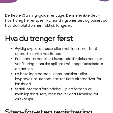
De fleste iGaming-guider er vage. Denne er ikke det –
hvert steg her er spesifikt, handlingsorientert og basert på
hvordan plattformen faktisk fungerer.
Hva du trenger først
Gyldig e-postadresse eller mobilnummer for å
opprette konto hos Boabet.
Personnummer eller tilsvarende ID-dokument for
verifisering – norske spillere må oppgi fødselsdato
og adresse.
En betalingsmetode: Vipps, bankkort eller
kryptovaluta. Boabet støtter flere alternativer for
innskudd.
Stabil internettforbindelse – plattformen er
mobiloptimalisert, men krever god tilkobling for
direktespill.
Steg-for-steg registrering