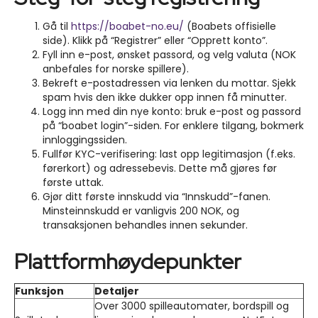
Gå til
https://boabet-no.eu/
(Boabets offisielle
side). Klikk på “Registrer” eller “Opprett konto”.
Fyll inn e-post, ønsket passord, og velg valuta (NOK
anbefales for norske spillere).
Bekreft e-postadressen via lenken du mottar. Sjekk
spam hvis den ikke dukker opp innen få minutter.
Logg inn med din nye konto: bruk e-post og passord
på “boabet login”-siden. For enklere tilgang, bokmerk
innloggingssiden.
Fullfør KYC-verifisering: last opp legitimasjon (f.eks.
førerkort) og adressebevis. Dette må gjøres før
første uttak.
Gjør ditt første innskudd via “Innskudd”-fanen.
Minsteinnskudd er vanligvis 200 NOK, og
transaksjonen behandles innen sekunder.
Plattformhøydepunkter
Funksjon
Detaljer
Over 3000 spilleautomater, bordspill og