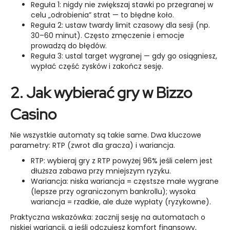
Reguła 1: nigdy nie zwiększaj stawki po przegranej w
celu „odrobienia” strat — to błędne koło.
Reguła 2: ustaw twardy limit czasowy dla sesji (np.
30–60 minut). Często zmęczenie i emocje
prowadzą do błędów.
Reguła 3: ustal target wygranej — gdy go osiągniesz,
wypłać część zysków i zakończ sesję.
2. Jak wybierać gry w Bizzo
Casino
Nie wszystkie automaty są takie same. Dwa kluczowe
parametry: RTP (zwrot dla gracza) i wariancja.
RTP: wybieraj gry z RTP powyżej 96% jeśli celem jest
dłuższa zabawa przy mniejszym ryzyku.
Wariancja: niska wariancja = częstsze małe wygrane
(lepsze przy ograniczonym bankrollu); wysoka
wariancja = rzadkie, ale duże wypłaty (ryzykowne).
Praktyczna wskazówka: zacznij sesję na automatach o
niskiej wariancji, a jeśli odczujesz komfort finansowy,