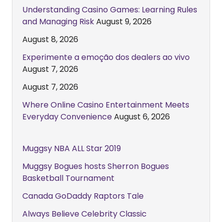
Understanding Casino Games: Learning Rules
and Managing Risk
August 9, 2026
August 8, 2026
Experimente a emoção dos dealers ao vivo
August 7, 2026
August 7, 2026
Where Online Casino Entertainment Meets
Everyday Convenience
August 6, 2026
Muggsy NBA ALL Star 2019
Muggsy Bogues hosts Sherron Bogues
Basketball Tournament
Canada GoDaddy Raptors Tale
Always Believe Celebrity Classic