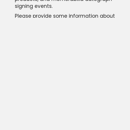
signing events.
Please provide some information about
your event and we will be in touch
quickly as possible. We look forward to
hearing from you!
CONTACT US
MM