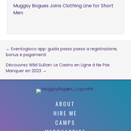
Muggsy Bogues Joins Clothing Line for Short
Men
Post
← Eventogioco app: guida passo passo a registrazione,
bonus e pagamenti
navigation
Découvrez Wild Sultan: Le Casino en Ligne à Ne Pas
Manquer en 2023 →
ABOUT
HIRE ME
CAMPS