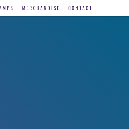
AMPS
MERCHANDISE
CONTACT