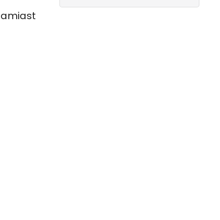
 Zamiast