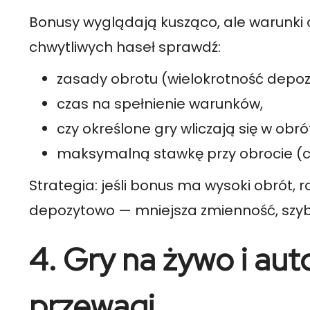
Bonusy wyglądają kusząco, ale warunki o
chwytliwych haseł sprawdź:
zasady obrotu (wielokrotność depoz
czas na spełnienie warunków,
czy określone gry wliczają się w obrót 
maksymalną stawkę przy obrocie (cz
Strategia: jeśli bonus ma wysoki obrót, 
depozytowo — mniejsza zmienność, szyb
4. Gry na żywo i au
przewagi