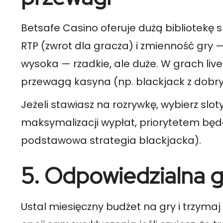
Betsafe Casino oferuje dużą bibliotekę 
RTP (zwrot dla gracza) i zmienność gry 
wysoka — rzadkie, ale duże. W grach liv
przewagą kasyna (np. blackjack z dobr
Jeżeli stawiasz na rozrywkę, wybierz sloty
maksymalizacji wypłat, priorytetem będą
podstawowa strategia blackjacka).
5. Odpowiedzialna g
Ustal miesięczny budżet na gry i trzymaj s