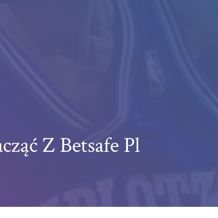
acząć Z Betsafe Pl