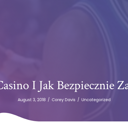
Casino I Jak Bezpiecznie Z
August 3, 2018
/
Corey Davis
/
Uncategorized