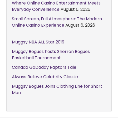
Where Online Casino Entertainment Meets
Everyday Convenience
August 6, 2026
Small Screen, Full Atmosphere: The Modern
Online Casino Experience
August 6, 2026
Muggsy NBA ALL Star 2019
Muggsy Bogues hosts Sherron Bogues
Basketball Tournament
Canada GoDaddy Raptors Tale
Always Believe Celebrity Classic
Muggsy Bogues Joins Clothing Line for Short
Men