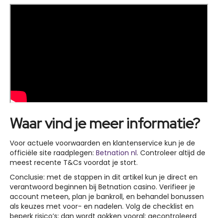
Waar vind je meer informatie?
Voor actuele voorwaarden en klantenservice kun je de
officiële site raadplegen:
Betnation nl
. Controleer altijd de
meest recente T&Cs voordat je stort.
Conclusie: met de stappen in dit artikel kun je direct en
verantwoord beginnen bij Betnation casino. Verifieer je
account meteen, plan je bankroll, en behandel bonussen
als keuzes met voor- en nadelen. Volg de checklist en
beperk risico’s; dan wordt gokken vooral: gecontroleerd