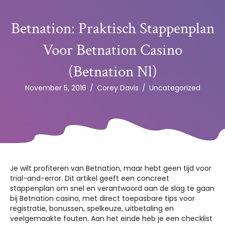
Betnation: Praktisch Stappenplan
Voor Betnation Casino
(Betnation Nl)
November 5, 2016
/
Corey Davis
/
Uncategorized
Je wilt profiteren van Betnation, maar hebt geen tijd voor
trial-and-error. Dit artikel geeft een concreet
stappenplan om snel en verantwoord aan de slag te gaan
bij Betnation casino, met direct toepasbare tips voor
registratie, bonussen, spelkeuze, uitbetaling en
veelgemaakte fouten. Aan het einde heb je een checklist