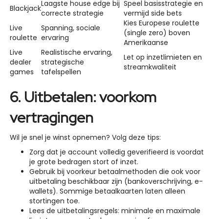
Laagste house edge bij
Speel basisstrategie en
Blackjack
correcte strategie
vermijd side bets
Kies Europese roulette
Live
Spanning, sociale
(single zero) boven
roulette
ervaring
Amerikaanse
Live
Realistische ervaring,
Let op inzetlimieten en
dealer
strategische
streamkwaliteit
games
tafelspellen
6. Uitbetalen: voorkom
vertragingen
Wil je snel je winst opnemen? Volg deze tips:
Zorg dat je account volledig geverifieerd is voordat
je grote bedragen stort of inzet.
Gebruik bij voorkeur betaalmethoden die ook voor
uitbetaling beschikbaar zijn (bankoverschrijving, e-
wallets). Sommige betaalkaarten laten alleen
stortingen toe.
Lees de uitbetalingsregels: minimale en maximale