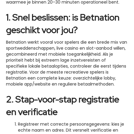
waarmee je binnen 20–30 minuten operationeel bent.
1. Snel beslissen: is Betnation
geschikt voor jou?
Betnation werkt vooral voor spelers die een brede mix van
sportweddenschappen, live casino en slot-aanbod willen,
gecombineerd met mobiele toegankelijkheid. Als je
prioriteit hebt bij extreem lage inzetvereisten of
specifieke lokale betaalopties, controleer die eerst tijdens
registratie. Voor de meeste recreatieve spelers is
Betnation een complete keuze: overzichtelijke lobby,
mobiele app/website en reguliere betaalmethoden.
2. Stap-voor-stap registratie
en verificatie
Registreer met correcte persoonsgegevens: kies je
echte naam en adres. Dit versnelt verificatie en