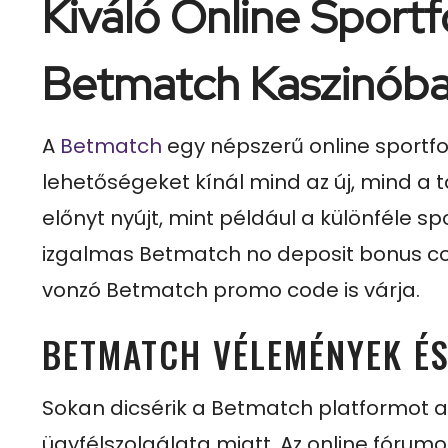
Kiváló Online Spor
Betmatch Kaszinób
A
Betmatch
egy népszerű online sportf
lehetőségeket kínál mind az új, mind a 
előnyt nyújt, mint például a különféle 
izgalmas Betmatch no deposit bonus co
vonzó Betmatch promo code is várja.
BETMATCH VÉLEMÉNYEK ÉS
Sokan dicsérik a Betmatch platformot a
ügyfélszolgálata miatt. Az online fórum