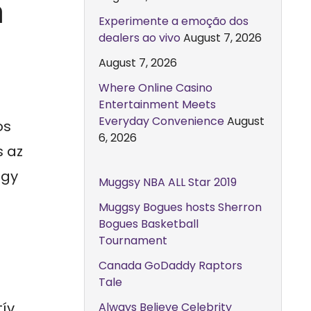
a
Experimente a emoção dos
dealers ao vivo
August 7, 2026
August 7, 2026
Where Online Casino
Entertainment Meets
Everyday Convenience
August
os
6, 2026
s az
egy
Muggsy NBA ALL Star 2019
Muggsy Bogues hosts Sherron
Bogues Basketball
Tournament
Canada GoDaddy Raptors
Tale
tív
Always Believe Celebrity