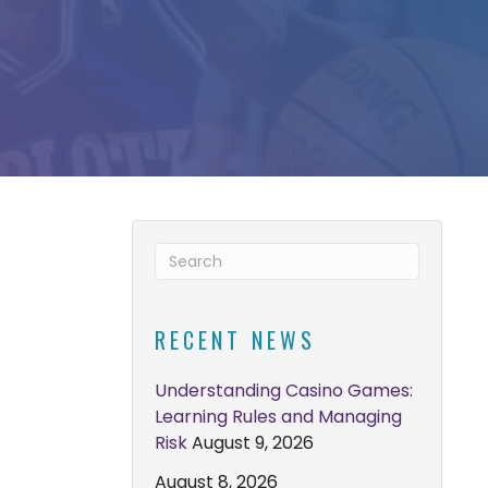
RECENT NEWS
Understanding Casino Games:
Learning Rules and Managing
Risk
August 9, 2026
August 8, 2026