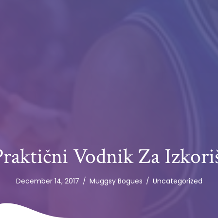
raktični Vodnik Za Izkori
December 14, 2017
/
Muggsy Bogues
/
Uncategorized