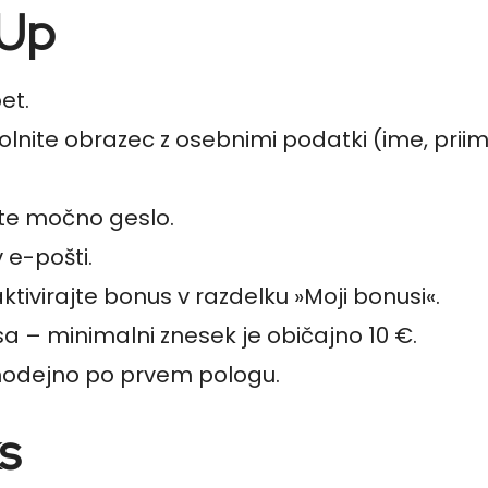
-Up
et.
polnite obrazec z osebnimi podatki (ime, priim
rite močno geslo.
 e-pošti.
aktivirajte bonus v razdelku »Moji bonusi«.
sa – minimalni znesek je običajno 10 €.
modejno po prvem pologu.
s