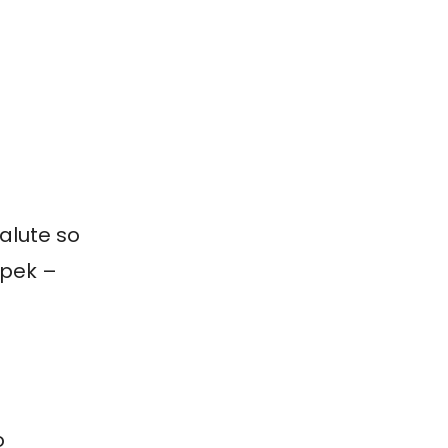
valute so
opek –
o