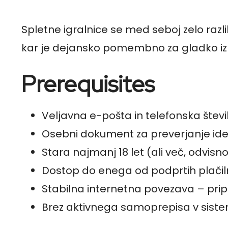
Spletne igralnice se med seboj zelo razlik
kar je dejansko pomembno za gladko iz
Prerequisites
Veljavna e-pošta in telefonska števi
Osebni dokument za preverjanje iden
Stara najmanj 18 let (ali več, odvisno 
Dostop do enega od podprtih plačilni
Stabilna internetna povezava – prip
Brez aktivnega samoprepisa v sistem