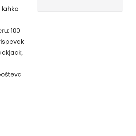
 lahko
ru: 100
Prispevek
ackjack,
pošteva