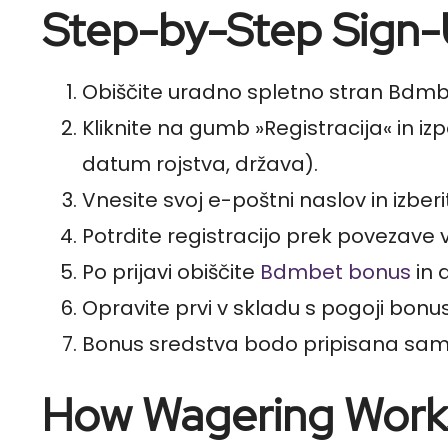
Step-by-Step Sign
Obiščite uradno spletno stran Bdmb
Kliknite na gumb »Registracija« in iz
datum rojstva, država).
Vnesite svoj e-poštni naslov in izbe
Potrdite registracijo prek povezave v
Po prijavi obiščite
Bdmbet bonus
in 
Opravite prvi v skladu s pogoji bonu
Bonus sredstva bodo pripisana sa
How Wagering Work