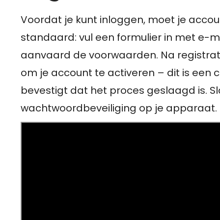
Voordat je kunt inloggen, moet je accoun
standaard: vul een formulier in met e-ma
aanvaard de voorwaarden. Na registratie 
om je account te activeren – dit is een 
bevestigt dat het proces geslaagd is. S
wachtwoordbeveiliging op je apparaat.