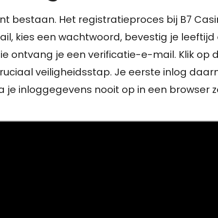
t bestaan. Het registratieproces bij B7 Casi
il, kies een wachtwoord, bevestig je leeftijd
ontvang je een verificatie-e-mail. Klik op d
cruciaal veiligheidsstap. Je eerste inlog daar
la je inloggegevens nooit op in een browser 