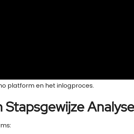
ino platform en het inlogproces.
n Stapsgewijze Analys
rms: