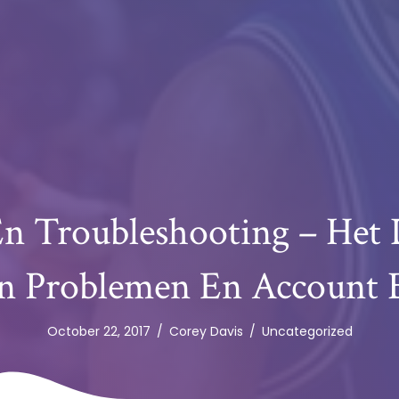
En Troubleshooting – Het 
n Problemen En Account B
October 22, 2017
/
Corey Davis
/
Uncategorized