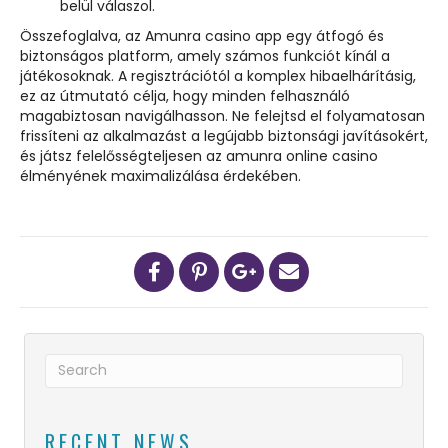
belül válaszol.
Összefoglalva, az Amunra casino app egy átfogó és
biztonságos platform, amely számos funkciót kínál a
játékosoknak. A regisztrációtól a komplex hibaelhárításig,
ez az útmutató célja, hogy minden felhasználó
magabiztosan navigálhasson. Ne felejtsd el folyamatosan
frissíteni az alkalmazást a legújabb biztonsági javításokért,
és játsz felelősségteljesen az amunra online casino
élményének maximalizálása érdekében.
RECENT NEWS