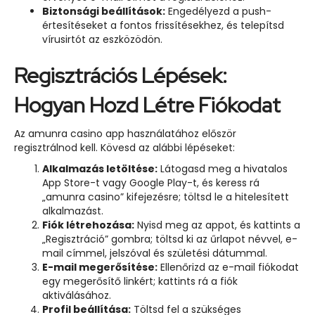
Biztonsági beállítások:
Engedélyezd a push-
értesítéseket a fontos frissítésekhez, és telepítsd
vírusirtót az eszközödön.
Regisztrációs Lépések:
Hogyan Hozd Létre Fiókodat
Az amunra casino app használatához először
regisztrálnod kell. Kövesd az alábbi lépéseket:
Alkalmazás letöltése:
Látogasd meg a hivatalos
App Store-t vagy Google Play-t, és keress rá
„amunra casino” kifejezésre; töltsd le a hitelesített
alkalmazást.
Fiók létrehozása:
Nyisd meg az appot, és kattints a
„Regisztráció” gombra; töltsd ki az űrlapot névvel, e-
mail címmel, jelszóval és születési dátummal.
E-mail megerősítése:
Ellenőrizd az e-mail fiókodat
egy megerősítő linkért; kattints rá a fiók
aktiválásához.
Profil beállítása:
Töltsd fel a szükséges