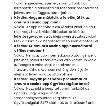
fiókot engedélyez személyenként. Több fiók
létrehozása a felhasználási feltételek megsértését
jelenti, ami felfüggesztéssel járhat.
Kérdés: Hogyan működik a felelős játék az
amunra casino app-ban?
Válasz: Az app beépített eszközöket kínál, például
napi vagy havi limitbeállításokat, önkizárási
lehetőségeket és valós idejű nyerési statisztikákat.
Ezek a funkciók a beállítások menüben érhetőek el.
Kérdés: Az amunra casino app használható
offline módban?
Válasz: Nem, az app internetkapcsolatot igényel a
játékhoz, mivel a szerverekkel való kommunikáció
szükséges a valós idejű adatokhoz és a
tranzakciókhoz. Azonban néhány demó játék
elérhető lehet korlátozottan offline.
Kérdés: Hogyan jelezhetek problémát az
amunra casino app ügyfélszolgálatának?
Válasz: Használd a beépített chat funkciót az
appban, vagy küldj e-mailt a
támogatás@amunrahu.org címre. Az
ügyfélszolgálat 24/7 elérhető, és általában 1 órán