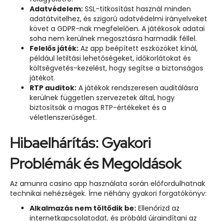
Adatvédelem:
SSL-titkosítást használ minden
adatátvitelhez, és szigorú adatvédelmi irányelveket
követ a GDPR-nak megfelelően. A játékosok adatai
soha nem kerülnek megosztásra harmadik féllel.
Felelős játék:
Az app beépített eszközöket kínál,
például letiltási lehetőségeket, időkorlátokat és
költségvetés-kezelést, hogy segítse a biztonságos
játékot.
RTP auditok:
A játékok rendszeresen auditálásra
kerülnek független szervezetek által, hogy
biztosítsák a magas RTP-értékeket és a
véletlenszerűséget.
Hibaelhárítás: Gyakori
Problémák és Megoldások
Az amunra casino app használata során előfordulhatnak
technikai nehézségek. Íme néhány gyakori forgatókönyv:
Alkalmazás nem töltődik be:
Ellenőrizd az
internetkapcsolatodat, és próbáld újraindítani az