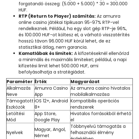
forgatandó összeg: (5.000 + 5.000) * 30 = 300.000
HUF.
RTP (Return to Player) számítás:
Az amunra
online casino játékai tipikusan 95-97% RTP-vel
rendelkeznek. Például, ha egy slot gép RTP-je 96%,
és 100.000 HUF-ot költesz el, a várható visszatérítés
hosszú távon 96.000 HUF körül lehet, de ez
statisztikai átlag, nem garancia.
Kamatlábak és limitek:
A kifizetéseknél ellenőrizd
a minimális és maximális limiteket; például, a napi
kifizetési limit lehet 500.000 HUF, ami
befolyásolhatja a stratégiádat.
Paraméter
Érték
Magyarázat
Alkalmazás
Amunra Casino
Az amunra casino hivatalos
Neve
App
mobilalkalmazása
Támogatott
iOS 12+, Android
Kompatibilis operációs
Eszközök
8+
rendszerek
Letöltési
App Store,
Hivatalos forrásokból érhető
Mód
Google Play
el
Többnyelvű támogatás a
Magyar, Angol,
Nyelvek
felhasználói élmény
Német
érdekében