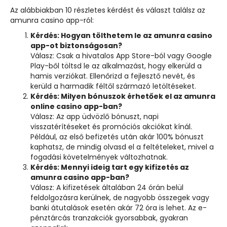
Az alábbiakban 10 részletes kérdést és választ találsz az
amunra casino app-ról:
Kérdés: Hogyan tölthetem le az amunra casino
app-ot biztonságosan?
Válasz: Csak a hivatalos App Store-ból vagy Google
Play-ből töltsd le az alkalmazást, hogy elkerüld a
hamis verziókat. Ellenőrizd a fejlesztő nevét, és
kerüld a harmadik féltől származó letöltéseket.
Kérdés: Milyen bónuszok érhetőek el az amunra
online casino app-ban?
Válasz: Az app üdvözlő bónuszt, napi
visszatérítéseket és promóciós akciókat kínál.
Például, az első befizetés után akár 100% bónuszt
kaphatsz, de mindig olvasd el a feltételeket, mivel a
fogadási követelmények változhatnak.
Kérdés: Mennyi ideig tart egy kifizetés az
amunra casino app-ban?
Válasz: A kifizetések általában 24 órán belül
feldolgozásra kerülnek, de nagyobb összegek vagy
banki átutalások esetén akár 72 óra is lehet. Az e-
pénztárcás tranzakciók gyorsabbak, gyakran